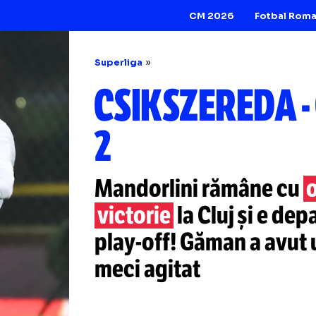
CM 2026
Superliga
CSIKSZER
2
Mandorlini rămâ
victorie
la Cluj ș
play-off!
Găman a 
meci agitat