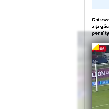
Csi
a ș
pen