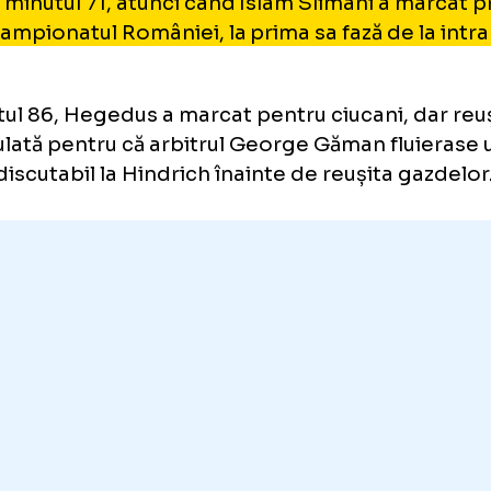
șind să restabilească egalitatea în minutul 3
el a punctat decisiv din pasa lui Paszka.
 repriza secundă, cele două formații s-au ani
nă în minutul 71, atunci când Islam Slimani a
l în campionatul României, la prima sa fază d
ren.
minutul 86, Hegedus a marcat pentru ciucani,
t anulată pentru că arbitrul George Găman fl
atac discutabil la Hindrich înainte de reușita