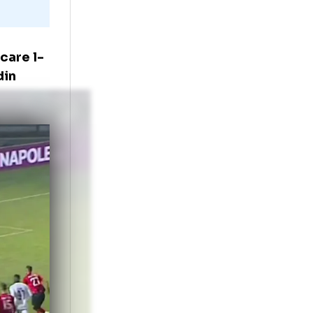
ator, pe care l-
a marcat din