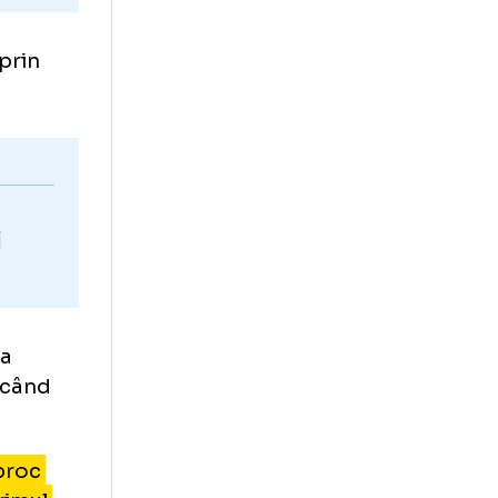
marcheze prin
FR!
gol al lui
după
sikszereda