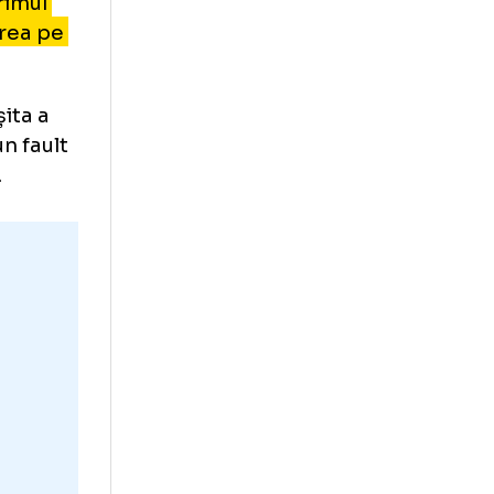
4, atunci când
hilat reciproc
 marcat primul
e la intrarea pe
 dar reușita a
uierase un fault
 gazdelor.