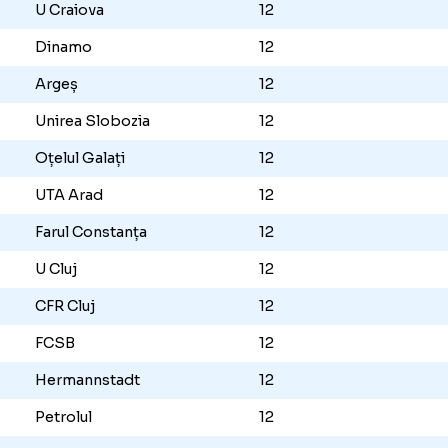
asamentul din Liga 1
oc
Echipa
Meciuri
Botoșani
12
Rapid
12
U Craiova
12
Dinamo
12
Argeș
12
Unirea Slobozia
12
Oțelul Galați
12