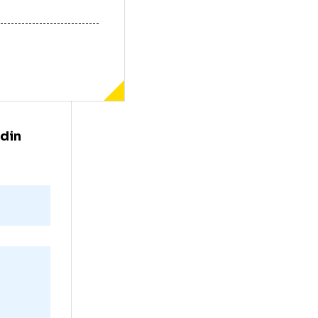
anu
 restant din
te