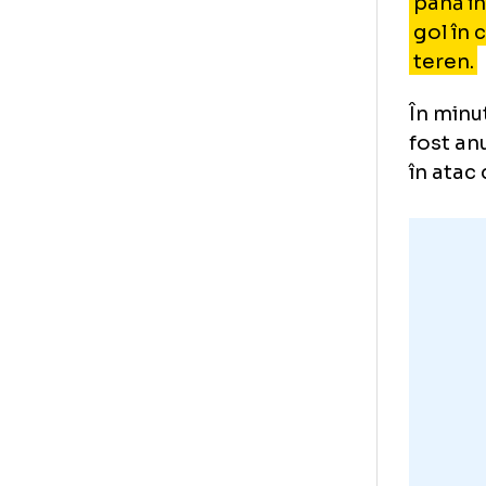
reu
Epp
În
pâ
go
te
În 
fos
în 