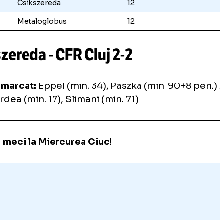
UTA Arad
12
Farul Constanța
12
0
U Cluj
12
CFR Cluj
12
FCSB
12
Hermannstadt
12
Petrolul
12
Csikszereda
12
Metaloglobus
12
ikszereda - CFR Cluj
2-2