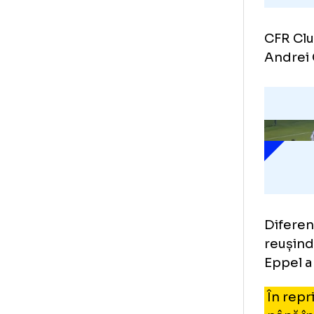
CFR
And
Dif