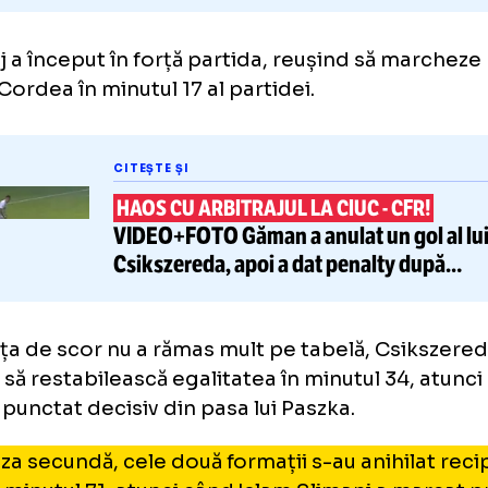
 Cluj a început în forță partida, reușind să 
rei Cordea în minutul 17 al partidei.
CITEȘTE ȘI
HAOS CU ARBITRAJUL LA CIUC
-
C
VIDEO+FOTO
Găman a anulat un 
Csikszereda, apoi
a dat penalty
intervenția VAR
erența de scor nu a rămas mult pe tabelă, C