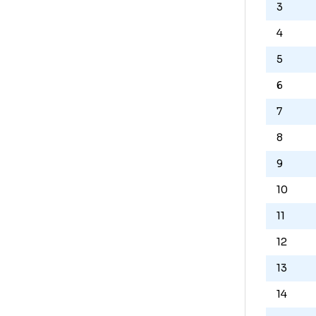
Cl
L
1
2
3
4
5
6
7