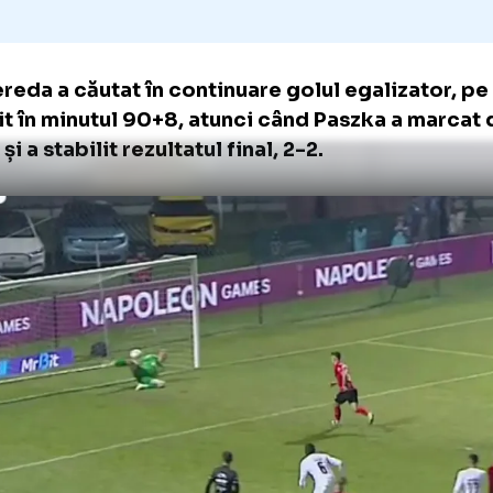
kszereda a căutat în continuare golul egaliz
i găsit în minutul 90+8, atunci când Paszka 
alty și a stabilit rezultatul final, 2-2.