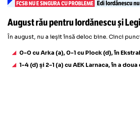
Edi Iordănescu nu 
FCSB NU E SINGURA CU PROBLEME
August rău pentru Iordănescu și Leg
În august, nu a ieșit însă deloc bine. Cinci pun
0-0 cu Arka (a), 0-1 cu Plock (d), în Ekstr
1-4 (d) și 2-1 (a) cu AEK Larnaca, în a dou