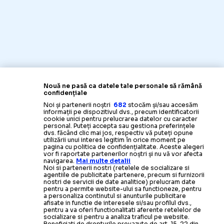
Nouă ne pasă ca datele tale personale să rămână
confidențiale
Noi și partenerii noștri
682
stocăm și/sau accesăm
informații pe dispozitivul dvs., precum identificatorii
cookie unici pentru prelucrarea datelor cu caracter
personal. Puteți accepta sau gestiona preferințele
dvs. făcând clic mai jos, respectiv vă puteți opune
utilizării unui interes legitim în orice moment pe
pagina cu politica de confidențialitate. Aceste alegeri
vor fi raportate partenerilor noștri și nu vă vor afecta
navigarea.
Mai multe detalii
Noi si partenerii nostri (retelele de socializare si
agentiile de publicitate partenere, precum si furnizorii
nostri de servicii de date analitice) prelucram date
pentru a permite website-ului sa functioneze, pentru
a personaliza continutul si anunturile publicitare
afisate in functie de interesele si/sau profilul dvs.,
pentru a va oferi functionalitati aferente retelelor de
socializare si pentru a analiza traficul pe website.
Beneficiati de drepturile prevazute de art. 15-22 din