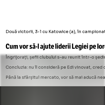
Două victorii, 3-1 cu Katowice (a), în campiona
Cum vor
să-l
ajute liderii Legiei pe I
Îngrijorați, șefii clubului s-au reunit într-o șe
Concluzia: nu îl consideră pe Edi vinovat, cred 
Până la sfârșitul mercato, vor să mai aducă ne