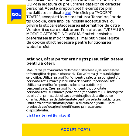
GDPR in legatura cu prelucrarea datelor cu caracter
personal. Aceste drepturi pot fi exercitate prin
modalitatea indicata
aici
. Prin click pe “ACCEPT
TOATE”, acceptati folosirea tuturor Tehnologiilor de
tip Cookie, care implica inclusiv acceptul dvs. cu
privire la stocarea/accesarea informatiilor de catre
Vendor-ii cu care colaboram. Prin click pe “VREAU SA
MODIFIC SETARILE INDIVIDUAL” puteti schimba
preferintele in mod individual, mai putin cele legate
de cookie strict necesare pentru functionarea
website-ului.
Atât noi, cât și partenerii noștri prelucrăm datele
pentru a oferi:
Măsurarea performanței reclamelor. Stocarea și/sau accesarea
informațiilor de pe un dispozitiv. Dezvoltarea și îmbunătățirea
serviciilor. Utilizarea profilurilor pentru selectarea conținutului
personalizat. Crearea profilurilor de conținut personalizat.
Utilizarea profilurilor pentru selectarea publicității
personalizate. Crearea profilurilor pentru publicitate
personalizată. Măsurarea performanței conținutului. Înțelegerea
publicului prin statistici sau combinații de date din surse
diferite. Utilizarea de date limitate pentru a selecta publicitatea.
Utilizarea datelor limitate pentru a selecta conținutul. Date
precise de geolocație și identificarea prin scanarea
dispozitivului.
Listă parteneri (furnizori)
ACCEPT TOATE