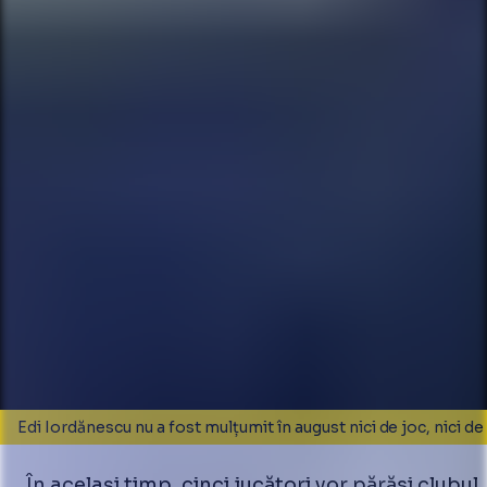
Edi Iordănescu nu a fost mulțumit în august nici de joc, nici d
În același timp, cinci jucători vor părăsi clubul.