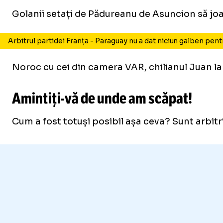
Golanii setați de Pădureanu de Asuncion să joac
Arbitrul partidei Franța - Paraguay nu a dat niciun galben pe
Noroc cu cei din camera VAR, chilianul Juan lar
Amintiți-vă
de unde am scăpat!
Cum a fost totuși posibil așa ceva? Sunt arbitr