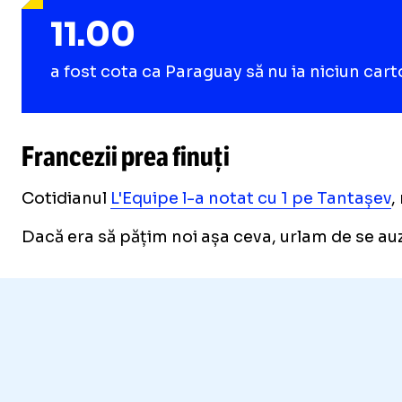
11.00
a fost cota ca Paraguay să nu ia niciun car
Francezii prea finuți
Cotidianul
L'Equipe l-a notat cu 1 pe Tantașev
,
Dacă era să pățim noi așa ceva, urlam de se au