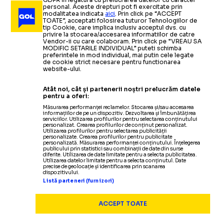
personal. Aceste drepturi pot fi exercitate prin
modalitatea indicata
aici
. Prin click pe “ACCEPT
TOATE”, acceptati folosirea tuturor Tehnologiilor de
tip Cookie, care implica inclusiv acceptul dvs. cu
privire la stocarea/accesarea informatiilor de catre
Vendor-ii cu care colaboram. Prin click pe “VREAU SA
MODIFIC SETARILE INDIVIDUAL” puteti schimba
preferintele in mod individual, mai putin cele legate
de cookie strict necesare pentru functionarea
website-ului.
SUPERLIGA
Atât noi, cât și partenerii noștri prelucrăm datele
Fetai nu e în lotul
d
CE SE ÎNTÂMPLĂ CU NOUL TRANSFER
pentru a oferi:
Măsurarea performanței reclamelor. Stocarea și/sau accesarea
informațiilor de pe un dispozitiv. Dezvoltarea și îmbunătățirea
serviciilor. Utilizarea profilurilor pentru selectarea conținutului
personalizat. Crearea profilurilor de conținut personalizat.
Utilizarea profilurilor pentru selectarea publicității
personalizate. Crearea profilurilor pentru publicitate
personalizată. Măsurarea performanței conținutului. Înțelegerea
publicului prin statistici sau combinații de date din surse
diferite. Utilizarea de date limitate pentru a selecta publicitatea.
Utilizarea datelor limitate pentru a selecta conținutul. Date
precise de geolocație și identificarea prin scanarea
dispozitivului.
Listă parteneri (furnizori)
ACCEPT TOATE