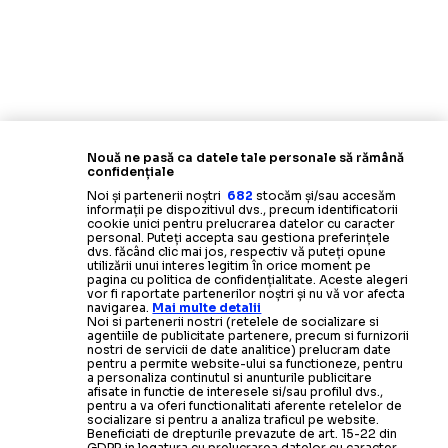
Nouă ne pasă ca datele tale personale să rămână
confidențiale
Noi și partenerii noștri
682
stocăm și/sau accesăm
informații pe dispozitivul dvs., precum identificatorii
cookie unici pentru prelucrarea datelor cu caracter
personal. Puteți accepta sau gestiona preferințele
dvs. făcând clic mai jos, respectiv vă puteți opune
utilizării unui interes legitim în orice moment pe
pagina cu politica de confidențialitate. Aceste alegeri
vor fi raportate partenerilor noștri și nu vă vor afecta
navigarea.
Mai multe detalii
Noi si partenerii nostri (retelele de socializare si
agentiile de publicitate partenere, precum si furnizorii
nostri de servicii de date analitice) prelucram date
pentru a permite website-ului sa functioneze, pentru
a personaliza continutul si anunturile publicitare
afisate in functie de interesele si/sau profilul dvs.,
pentru a va oferi functionalitati aferente retelelor de
socializare si pentru a analiza traficul pe website.
Beneficiati de drepturile prevazute de art. 15-22 din
GDPR in legatura cu prelucrarea datelor cu caracter