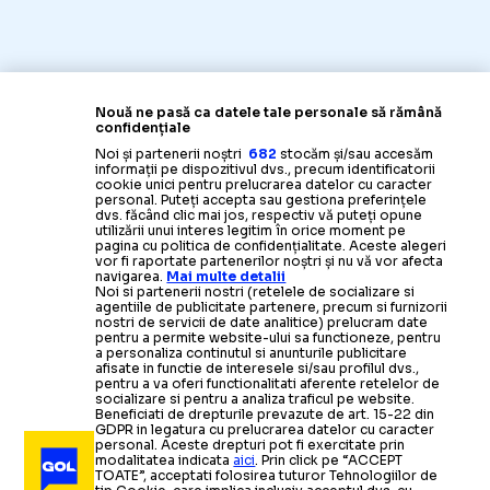
Nouă ne pasă ca datele tale personale să rămână
confidențiale
Noi și partenerii noștri
682
stocăm și/sau accesăm
informații pe dispozitivul dvs., precum identificatorii
cookie unici pentru prelucrarea datelor cu caracter
personal. Puteți accepta sau gestiona preferințele
dvs. făcând clic mai jos, respectiv vă puteți opune
utilizării unui interes legitim în orice moment pe
pagina cu politica de confidențialitate. Aceste alegeri
vor fi raportate partenerilor noștri și nu vă vor afecta
navigarea.
Mai multe detalii
Noi si partenerii nostri (retelele de socializare si
agentiile de publicitate partenere, precum si furnizorii
nostri de servicii de date analitice) prelucram date
pentru a permite website-ului sa functioneze, pentru
a personaliza continutul si anunturile publicitare
afisate in functie de interesele si/sau profilul dvs.,
pentru a va oferi functionalitati aferente retelelor de
socializare si pentru a analiza traficul pe website.
Beneficiati de drepturile prevazute de art. 15-22 din
GDPR in legatura cu prelucrarea datelor cu caracter
personal. Aceste drepturi pot fi exercitate prin
modalitatea indicata
aici
. Prin click pe “ACCEPT
TOATE”, acceptati folosirea tuturor Tehnologiilor de