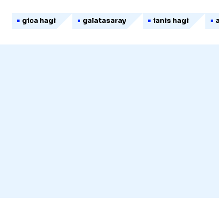
gica hagi
galatasaray
ianis hagi