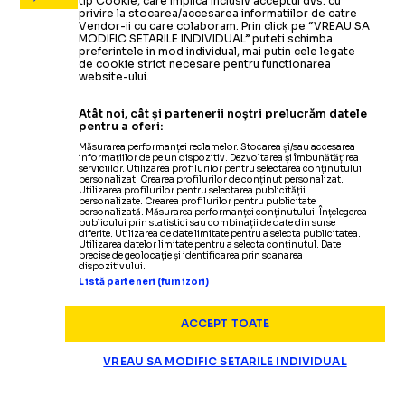
tip Cookie, care implica inclusiv acceptul dvs. cu
privire la stocarea/accesarea informatiilor de catre
Vendor-ii cu care colaboram. Prin click pe “VREAU SA
MODIFIC SETARILE INDIVIDUAL” puteti schimba
preferintele in mod individual, mai putin cele legate
de cookie strict necesare pentru functionarea
website-ului.
Atât noi, cât și partenerii noștri prelucrăm datele
pentru a oferi:
Măsurarea performanței reclamelor. Stocarea și/sau accesarea
informațiilor de pe un dispozitiv. Dezvoltarea și îmbunătățirea
serviciilor. Utilizarea profilurilor pentru selectarea conținutului
personalizat. Crearea profilurilor de conținut personalizat.
Utilizarea profilurilor pentru selectarea publicității
personalizate. Crearea profilurilor pentru publicitate
personalizată. Măsurarea performanței conținutului. Înțelegerea
publicului prin statistici sau combinații de date din surse
diferite. Utilizarea de date limitate pentru a selecta publicitatea.
Utilizarea datelor limitate pentru a selecta conținutul. Date
precise de geolocație și identificarea prin scanarea
dispozitivului.
Listă parteneri (furnizori)
ACCEPT TOATE
VREAU SA MODIFIC SETARILE INDIVIDUAL