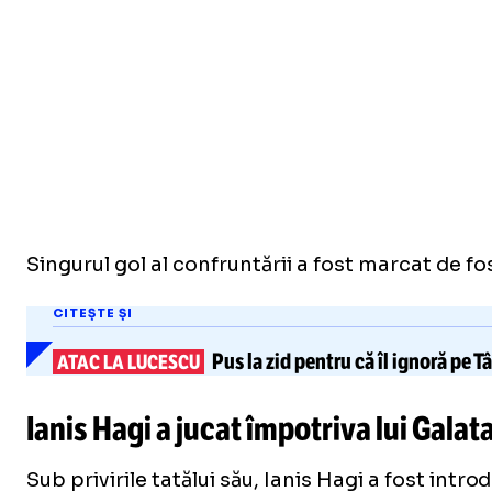
Singurul gol al confruntării a fost marcat de fo
CITEȘTE ȘI
Pus la zid pentru că îl ignoră pe
T
ATAC LA LUCESCU
Ianis Hagi a jucat împotriva lui Galat
Sub privirile tatălui său, Ianis Hagi a fost intro