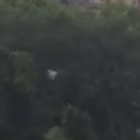
Foto
1
/
6
:
Gica Hagi, spectator la Alanyaspor - Galatasaray 0-