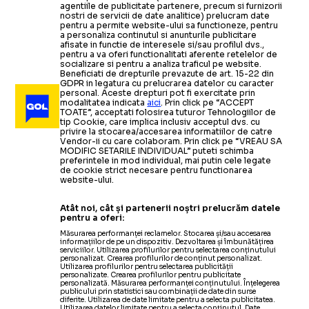
agentiile de publicitate partenere, precum si furnizorii
nostri de servicii de date analitice) prelucram date
pentru a permite website-ului sa functioneze, pentru
a personaliza continutul si anunturile publicitare
afisate in functie de interesele si/sau profilul dvs.,
pentru a va oferi functionalitati aferente retelelor de
socializare si pentru a analiza traficul pe website.
Beneficiati de drepturile prevazute de art. 15-22 din
GDPR in legatura cu prelucrarea datelor cu caracter
personal. Aceste drepturi pot fi exercitate prin
modalitatea indicata
aici
. Prin click pe “ACCEPT
TOATE”, acceptati folosirea tuturor Tehnologiilor de
tip Cookie, care implica inclusiv acceptul dvs. cu
privire la stocarea/accesarea informatiilor de catre
Vendor-ii cu care colaboram. Prin click pe “VREAU SA
MODIFIC SETARILE INDIVIDUAL” puteti schimba
preferintele in mod individual, mai putin cele legate
de cookie strict necesare pentru functionarea
website-ului.
Atât noi, cât și partenerii noștri prelucrăm datele
pentru a oferi:
Măsurarea performanței reclamelor. Stocarea și/sau accesarea
informațiilor de pe un dispozitiv. Dezvoltarea și îmbunătățirea
serviciilor. Utilizarea profilurilor pentru selectarea conținutului
personalizat. Crearea profilurilor de conținut personalizat.
Utilizarea profilurilor pentru selectarea publicității
personalizate. Crearea profilurilor pentru publicitate
personalizată. Măsurarea performanței conținutului. Înțelegerea
publicului prin statistici sau combinații de date din surse
diferite. Utilizarea de date limitate pentru a selecta publicitatea.
Utilizarea datelor limitate pentru a selecta conținutul. Date