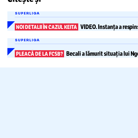
SUPERLIGA
VIDEO.
Instanța
a respin
NOI DETALII ÎN CAZUL KEITA
SUPERLIGA
Becali a lămurit situația lui
Ng
PLEACĂ DE LA FCSB?