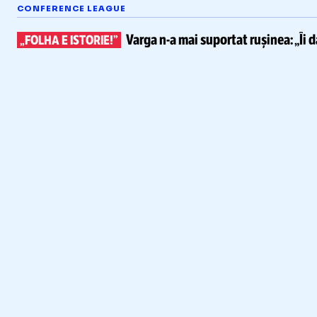
CONFERENCE LEAGUE
Varga
n-a
mai suportat rușinea:
„Îi 
„FOLHA E ISTORIE!”