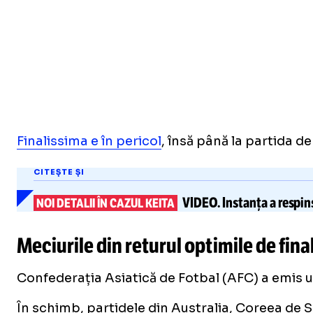
Finalissima e în pericol
, însă până la partida de
CITEȘTE ȘI
VIDEO.
Instanța
a respin
NOI DETALII ÎN CAZUL KEITA
Meciurile din returul optimile de fina
Confederația Asiatică de Fotbal (AFC) a emis u
În schimb, partidele din Australia, Coreea de 