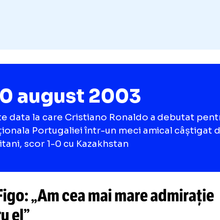
20 august 2003
este data la care Cristiano Ronaldo a deb