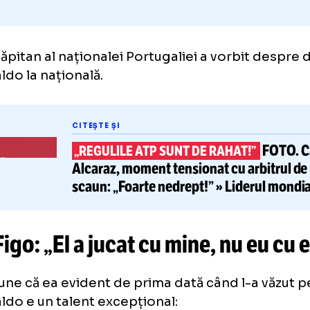
tul căpitan al naționalei Portugaliei a vorbi
 Ronaldo la națională.
CITEȘTE ȘI
„REGULILE ATP SUNT DE RAHAT!
Alcaraz,
moment tensionat cu ar
scaun: „Foarte nedrept!” » Lide
schimbări