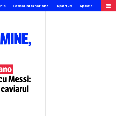
Fotbal Romania
Fotbal international
Sporturi
Sp
T CU MINE,
”
 Cristiano
rația cu Messi:
ompara caviarul