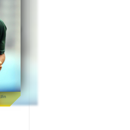
ât lucruri bune