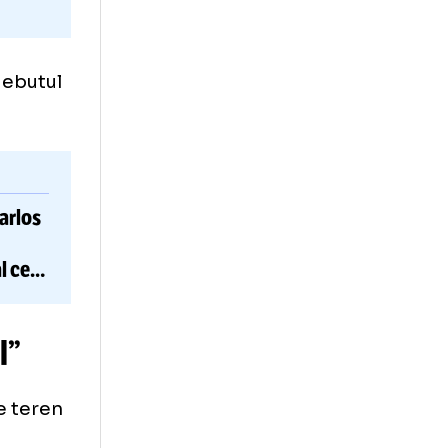
t despre debutul
FOTO.
Carlos
”
bitrul de
rul mondial cere