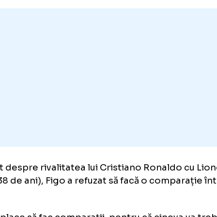
is Figo și Cristiano Ronaldo în timpul unui antrenament al 
ul 2006/ Foto: IMAGO
is Figo: „Nu pot face comparaț