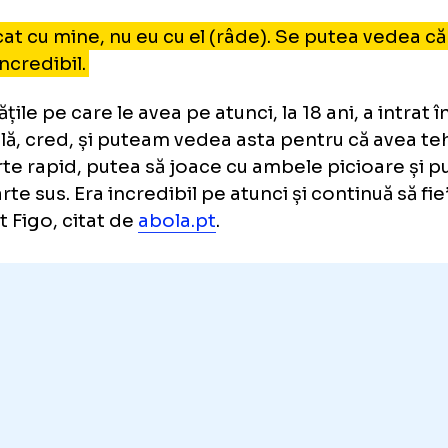
is Figo: „El a jucat cu mine, nu 
o spune că ea evident de prima dată când l-
Ronaldo e un talent excepțional:
 a jucat cu mine, nu eu cu el (
râde
). Se putea
ent incredibil.
calitățile pe care le avea pe atunci, la 18 ani, 
ională, cred, și puteam vedea asta pentru că
 foarte rapid, putea să joace cu ambele pici
ă foarte sus. Era incredibil pe atunci și contin
larat Figo, citat de
abola.pt
.