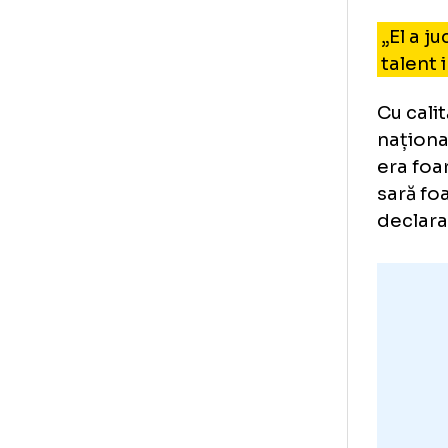
Lu
Fig
că 
„El
tal
Cu 
naț
era
sar
dec