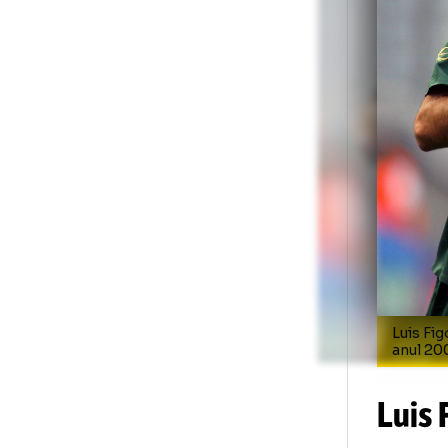
câ
des