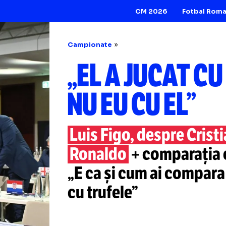
CM 2026
Campionate
„EL A JUCA
NU EU CU EL
Luis Figo, despre
Ronaldo
+ compa
„E ca și cum ai c
cu trufele”