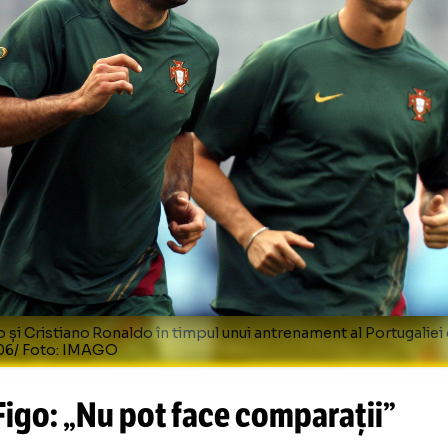
știga și de a fi competitiv. Nu pot spune dec
pre istoria sa în fotbal
”, a adăugat Figo.