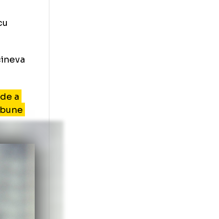
câștigat de
rație
ivalitate cu
lu. Este cineva
 mai bun, de a