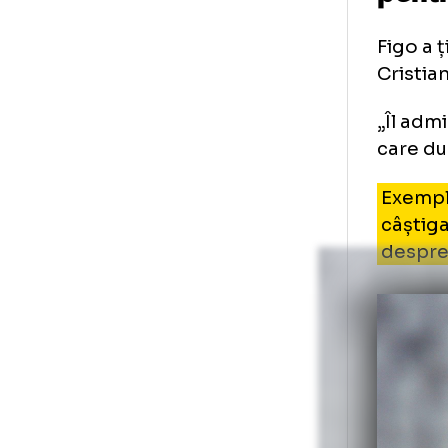
Lu
pe
Fig
Cri
„Îl
car
Exe