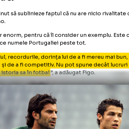
naționala Portugaliei într-un meci amical 
lusitani, scor 1-0 cu Kazakhstan
is Figo: „Am cea mai mare admi
ntru el”
o a ținut să sublinieze faptul că nu are nicio r
stiano.
 admir enorm, pentru că îl consider un exemp
e duce numele Portugaliei peste tot.
mplul, recordurile, dorința lui de a fi mereu