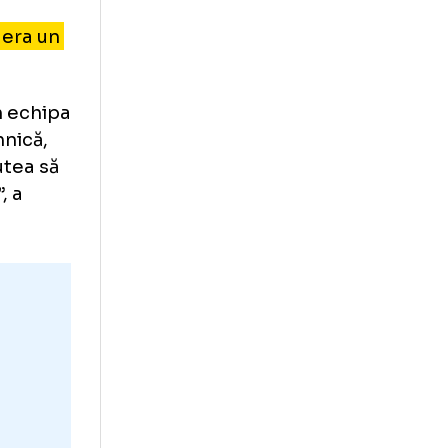
eu cu el”
a văzut pe teren
 vedea că era un
a intrat în echipa
 avea tehnică,
oare și putea să
uă să fie”, a