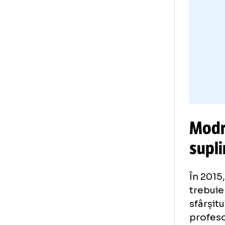
Luk
men