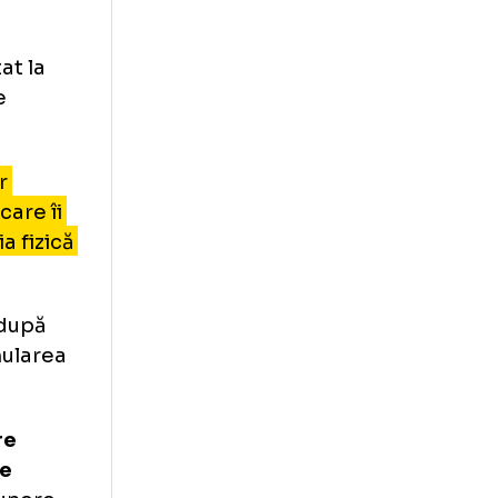
enamente
-a dat seama că
t posibil
Vucetic,
 Universității
ii, adaptat la
nament ale
ercițiilor
echipa, care îi