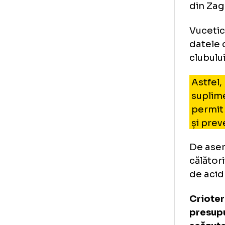
Mo
su
În 
tre
sfâ
pro
din
Vuc
dat
clu
As
su