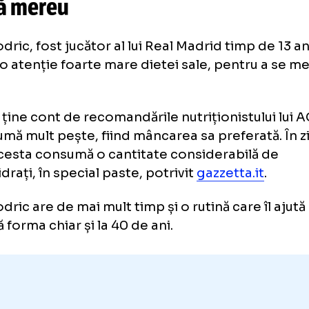
cunoscut cântăreț: „Are accentul
re este dieta lui Modric pentru a
ormă mereu
a Modric, fost jucător al lui Real Madrid timp
rdă o atenție foarte mare dietei sale, pentr
mă.
atul ține cont de recomandările nutriționistu
consumă mult pește, fiind mâncarea sa prefera
i, acesta consumă o cantitate considerabil
bohidrați, în special paste, potrivit
gazzetta.