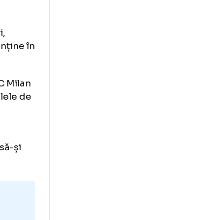
 lui Hitler”
 fi în
 de 13 ani,
u a se menține în
lui lui AC Milan
tă. În zilele de
ă de
it
.