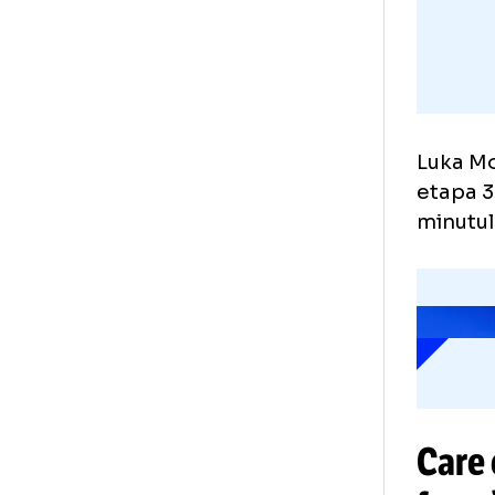
Luk
eta
min