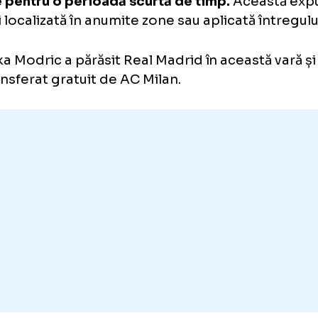
rmit să perfecționeze detalii precum postura,
 prevenirea accidentărilor.
asemenea, dă o atenție deosebită odihnei. 
ătoriile internaționale, vrea să evite obosea
acid lactic. Face și crioterapie după meciuri.
oterapia este un tratament medical și tera
supune expunerea corpului la temperaturi
zute pentru o perioadă scurtă de timp.
Ace
te fi localizată în anumite zone sau aplicată 
Luka Modric a părăsit Real Madrid în aceast
transferat gratuit de AC Milan.