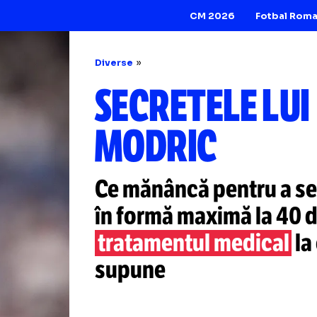
CM 2026
Diverse
SECRETELE 
MODRIC
Ce mănâncă pentr
în formă maximă l
tratamentul medi
supune