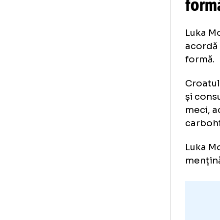
Ca
f
Luk
aco
for
Cro
și 
mec
car