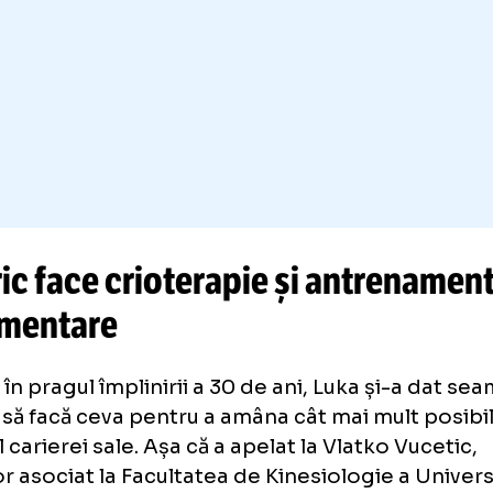
a Modric are de mai mult timp și o rutină care
țină forma chiar și la 40 de ani.