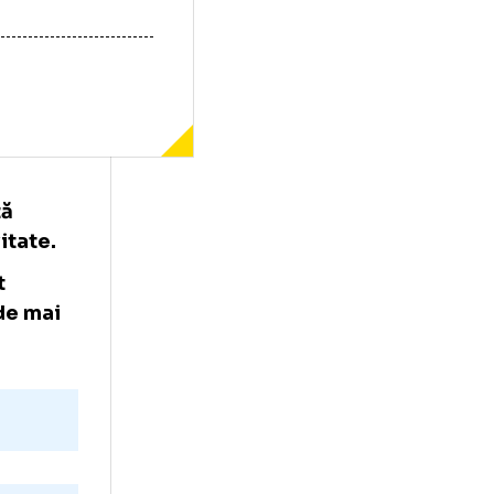
i în vârstă
 în activitate.
 un secret
ândurile de mai