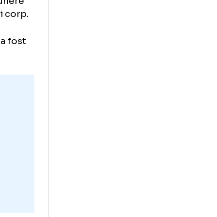
 condiția fizică
Mai ales după
la și acumularea
peutic care
 extrem de
astă expunere
întregului corp.
ă vară și a fost