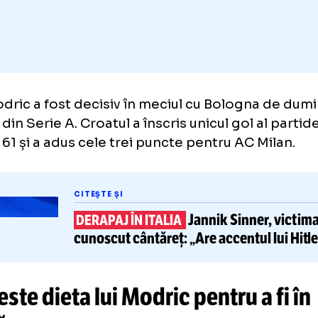
Adaugă GOLAZO.ro la favori
a Modric a fost decisiv în meciul cu Bologna
pa 3 din Serie A. Croatul a înscris unicul gol a
utul 61 și a adus cele trei puncte pentru AC 
CITEȘTE ȘI
Jannik Sinn
DERAPAJ ÎN ITALIA