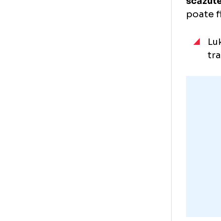
pe
și
De 
căl
de 
Cri
pre
scă
poa