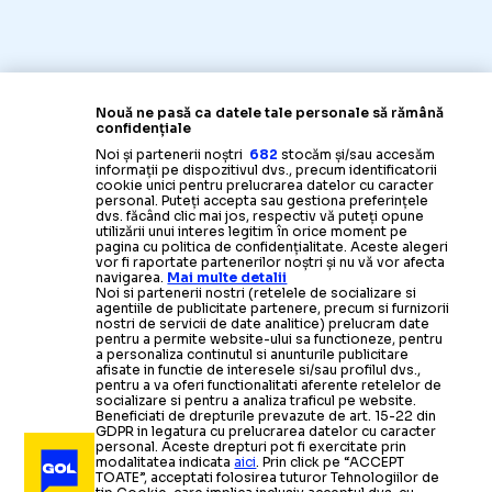
Nouă ne pasă ca datele tale personale să rămână
confidențiale
Noi și partenerii noștri
682
stocăm și/sau accesăm
informații pe dispozitivul dvs., precum identificatorii
cookie unici pentru prelucrarea datelor cu caracter
personal. Puteți accepta sau gestiona preferințele
dvs. făcând clic mai jos, respectiv vă puteți opune
utilizării unui interes legitim în orice moment pe
pagina cu politica de confidențialitate. Aceste alegeri
vor fi raportate partenerilor noștri și nu vă vor afecta
navigarea.
Mai multe detalii
Noi si partenerii nostri (retelele de socializare si
agentiile de publicitate partenere, precum si furnizorii
nostri de servicii de date analitice) prelucram date
pentru a permite website-ului sa functioneze, pentru
a personaliza continutul si anunturile publicitare
afisate in functie de interesele si/sau profilul dvs.,
pentru a va oferi functionalitati aferente retelelor de
socializare si pentru a analiza traficul pe website.
Beneficiati de drepturile prevazute de art. 15-22 din
GDPR in legatura cu prelucrarea datelor cu caracter
personal. Aceste drepturi pot fi exercitate prin
modalitatea indicata
aici
. Prin click pe “ACCEPT
TOATE”, acceptati folosirea tuturor Tehnologiilor de