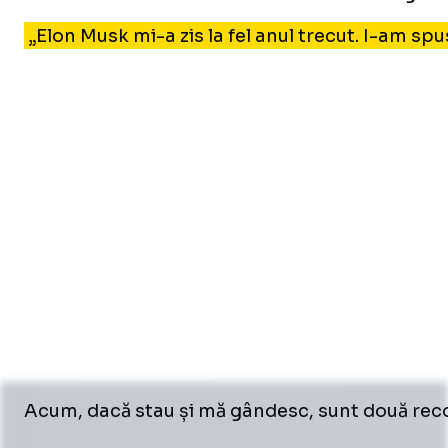
„Elon Musk mi-a zis la fel anul trecut. I-am spu
Acum, dacă stau și mă gândesc, sunt două recor