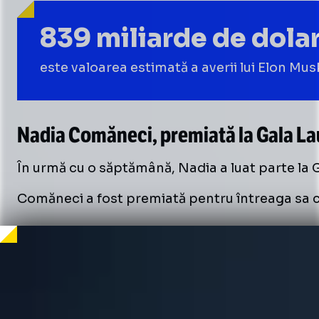
839 miliarde de dolar
este valoarea estimată a averii lui Elon Mus
Nadia Comăneci, premiată la Gala L
În urmă cu o săptămână, Nadia a luat parte la G
Comăneci a fost premiată pentru întreaga sa car