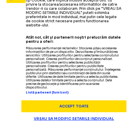
tip Cookie, care implica inclusiv acceptul dvs. cu
privire la stocarea/accesarea informatiilor de catre
Vendor-ii cu care colaboram. Prin click pe “VREAU SA
MODIFIC SETARILE INDIVIDUAL” puteti schimba
preferintele in mod individual, mai putin cele legate
de cookie strict necesare pentru functionarea
website-ului.
Atât noi, cât și partenerii noștri prelucrăm datele
pentru a oferi:
Măsurarea performanței reclamelor. Stocarea și/sau accesarea
informațiilor de pe un dispozitiv. Dezvoltarea și îmbunătățirea
serviciilor. Utilizarea profilurilor pentru selectarea conținutului
personalizat. Crearea profilurilor de conținut personalizat.
Utilizarea profilurilor pentru selectarea publicității
personalizate. Crearea profilurilor pentru publicitate
personalizată. Măsurarea performanței conținutului. Înțelegerea
publicului prin statistici sau combinații de date din surse
diferite. Utilizarea de date limitate pentru a selecta publicitatea.
Utilizarea datelor limitate pentru a selecta conținutul. Date
precise de geolocație și identificarea prin scanarea
dispozitivului.
Listă parteneri (furnizori)
ACCEPT TOATE
VREAU SA MODIFIC SETARILE INDIVIDUAL