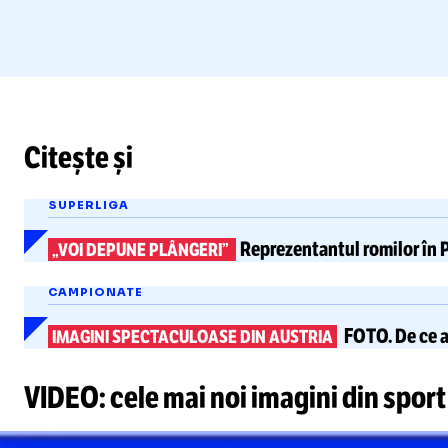
Citește și
SUPERLIGA
Reprezentantul romilor în 
„VOI DEPUNE PLÂNGERI”
CAMPIONATE
FOTO.
De ce 
IMAGINI SPECTACULOASE DIN AUSTRIA
VIDEO: cele mai noi imagini din sport