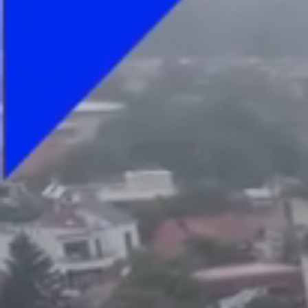
Foto
1
/
7
:
Nadia Comăneci, premiată la Gala Laureus. Foto: I