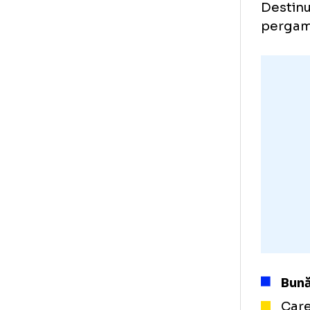
lun
Ast
Sim
făc
din
Des
per