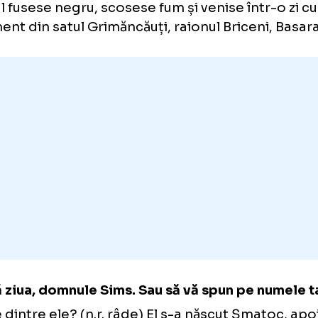
i, și nu mai poate juca fotbal. Are 75 de ani.
a-mi amintește de legenda care spune că ta
atoc, fugind din țară, a trebuit să traverseze 
ut dublă pneumonia. A dus-o pe picioare, pe
 Milano îl aștepta... nu, nu destinul, ci o echip
tinul fusese negru, scosese fum și venise înt
gament din satul Grimăncăuți, raionul Bricen