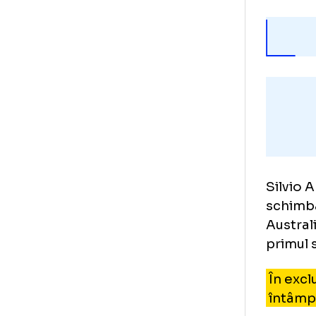
Sil
sch
Aus