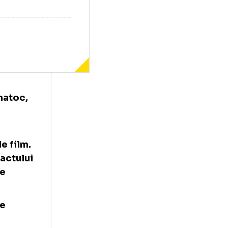
icolae Simatoc,
or echipe
elona.
ste una de film.
rea contractului
i citite pe