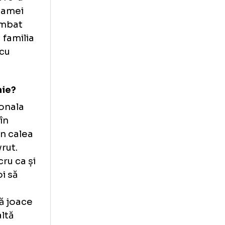
numele tatălui?
toc, apoi i s-a
ar numele mamei
ne-am schimbat
 dar când familia
at, doar cu
ea cetățenie?