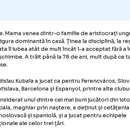
femeie cu o personalitate foarte puternică.
Așa e. Mama venea dintr-o familie de aristoc