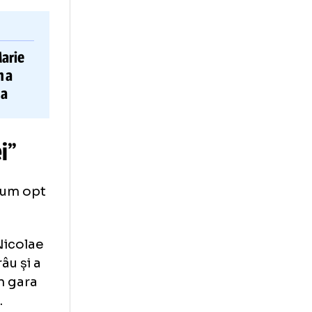
ânia.
vestit multe
Jean-Marie
S”
ZO.ro, cum a
go Maradona
 Spaniei”
nunchi, acum opt