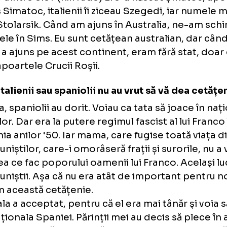
Bună ziua, domnule Sims. Sau să vă spun pe 
Care dintre ele? (n.r. râde) El s-a născut Șma
spus Simatoc, italienii îi ziceau Szegedi, i
era Stolarsik. Când am ajuns în Australia, 
numele în Sims. Eu sunt cetățean australian,
mea a ajuns pe acest continent, eram fără st
pașapoartele Crucii Roșii.
Dar italienii sau spaniolii nu au vrut să vă d