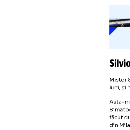
pri
În
înt
Si
Mis