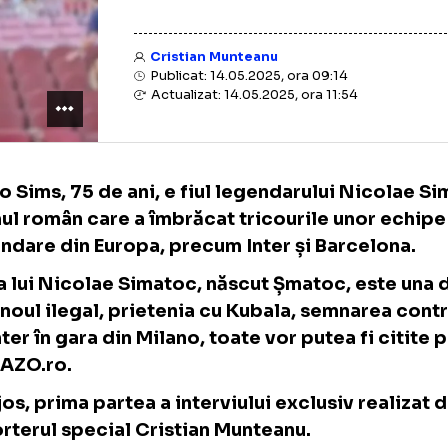
acestuia
Cristian Munteanu
Publicat: 14.05.2025, ora 09:14
Actualizat: 14.05.2025, ora 11:54
Silvio Sims, 75 de ani, e fiul legendarului N
primul român care a îmbrăcat tricourile un
legendare din Europa, precum Inter și Barc
Viața lui Nicolae Simatoc, născut Șmatoc, e
Cazinoul ilegal, prietenia cu Kubala, semna
cu Inter în gara din Milano, toate vor putea f
GOLAZO.ro.