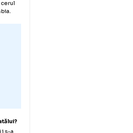
tăl său, Nicolae
înot un râu și a
ntru că în gara
ă italiană.
r-o zi cu cerul
i, Basarabia.