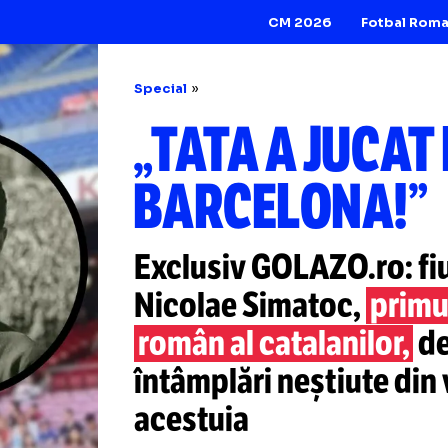
CM 2026
Special
„TATA A JU
BARCELON
Exclusiv GOLAZO.r
Nicolae Simatoc,
român al catalani
întâmplări neștiut