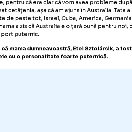
Ba da, spaniolii au dorit. Voiau ca tata să joa
țării lor. Dar era la putere regimul fascist al l
Spania anilor ‘50. Iar mama, care fugise toat
comuniștilor, care-i omorâseră frații și surori
Vedea ce fac poporului oamenii lui Franco. Ac
comuniștii. Așa că nu era atât de important 
avem această cetățenie.
Kubala a acceptat, pentru că el era mai tânăr
în naționala Spaniei. Părinții mei au decis să 
parte, pentru că era clar că vom avea prob
refuzat cetățenia, așa că am ajuns în Australi
oferte de peste tot, Israel, Cuba, America,
tot mama a zis că Australia e o țară bună pen
pașaport puternic.
Pare că mama dumneavoastră, Etel Sztolársi