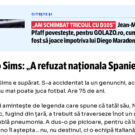
mul său interviu pentru presa scrisă din Rom
 exclusivitate pentru GOLAZO.ro, acesta a po
âmplări neștiute din viața familiei sale.
CITEȘTE ȘI
„AM SCHIMBAT TRICOUL CU D10
Pfaff povestește, pentru GOLA
fost să joace
împotriva lui Die
lvio Sims: „A refuzat naționala
ter Sims e supărat. S-a accidentat la un ge