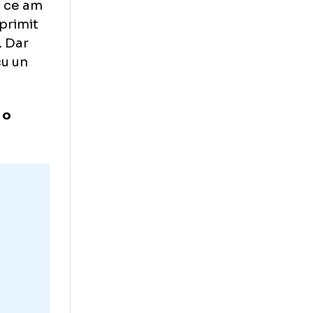
ce în naționala
ui Franco în
ă viața din calea
le, nu a vrut.
elași lucru ca și
pentru noi să
 și voia să joace
plece în altă
leme după ce am
a. Tata a primit
 Germania. Dar
tru noi, cu un
k, a fost o