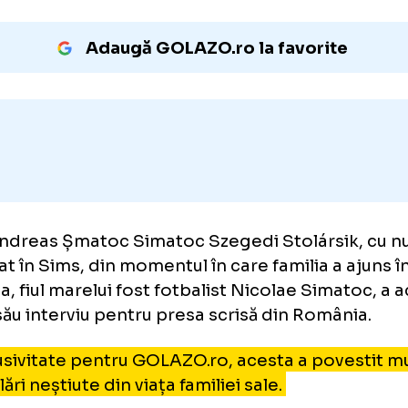
Mai jos, prima partea a interviului exclusiv 
reporterul special Cristian Munteanu.
Adaugă GOLAZO.ro la favori
vio Andreas Șmatoc Simatoc Szegedi Stolár
imbat în Sims, din momentul în care familia 
tralia, fiul marelui fost fotbalist Nicolae Si