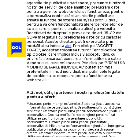
agentiile de publicitate partenere, precum si furnizorii
nostri de servicii de date analitice) prelucram date
pentru a permite website-ului sa functioneze, pentru
a personaliza continutul si anunturile publicitare
afisate in functie de interesele si/sau profilul dvs.,
pentru a va oferi functionalitati aferente retelelor de
socializare si pentru a analiza traficul pe website.
Beneficiati de drepturile prevazute de art. 15-22 din
GDPR in legatura cu prelucrarea datelor cu caracter
personal. Aceste drepturi pot fi exercitate prin
modalitatea indicata
aici
. Prin click pe “ACCEPT
TOATE”, acceptati folosirea tuturor Tehnologiilor de
tip Cookie, care implica inclusiv acceptul dvs. cu
privire la stocarea/accesarea informatiilor de catre
Vendor-ii cu care colaboram. Prin click pe “VREAU SA
MODIFIC SETARILE INDIVIDUAL” puteti schimba
preferintele in mod individual, mai putin cele legate
de cookie strict necesare pentru functionarea
website-ului.
Atât noi, cât și partenerii noștri prelucrăm datele
pentru a oferi:
Măsurarea performanței reclamelor. Stocarea și/sau accesarea
informațiilor de pe un dispozitiv. Dezvoltarea și îmbunătățirea
serviciilor. Utilizarea profilurilor pentru selectarea conținutului
personalizat. Crearea profilurilor de conținut personalizat.
Utilizarea profilurilor pentru selectarea publicității
personalizate. Crearea profilurilor pentru publicitate
personalizată. Măsurarea performanței conținutului. Înțelegerea
publicului prin statistici sau combinații de date din surse
diferite. Utilizarea de date limitate pentru a selecta publicitatea.
Utilizarea datelor limitate pentru a selecta conținutul. Date