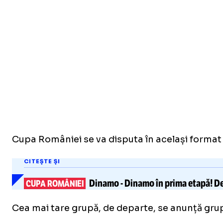
Cupa României se va disputa în același format co
CITEȘTE ȘI
Dinamo
-
Dinamo în prima etapă!
De
CUPA ROMÂNIEI
Cea mai tare grupă, de departe, se anunță grupa 