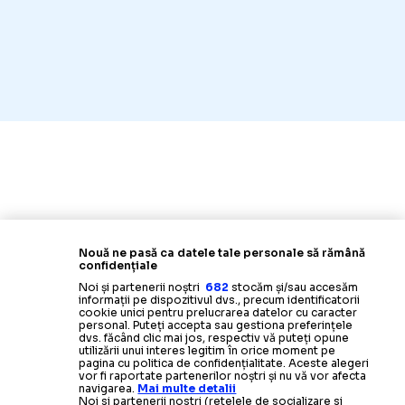
Nouă ne pasă ca datele tale personale să rămână
confidențiale
Noi și partenerii noștri
682
stocăm și/sau accesăm
informații pe dispozitivul dvs., precum identificatorii
cookie unici pentru prelucrarea datelor cu caracter
personal. Puteți accepta sau gestiona preferințele
dvs. făcând clic mai jos, respectiv vă puteți opune
utilizării unui interes legitim în orice moment pe
pagina cu politica de confidențialitate. Aceste alegeri
vor fi raportate partenerilor noștri și nu vă vor afecta
navigarea.
Mai multe detalii
Noi si partenerii nostri (retelele de socializare si