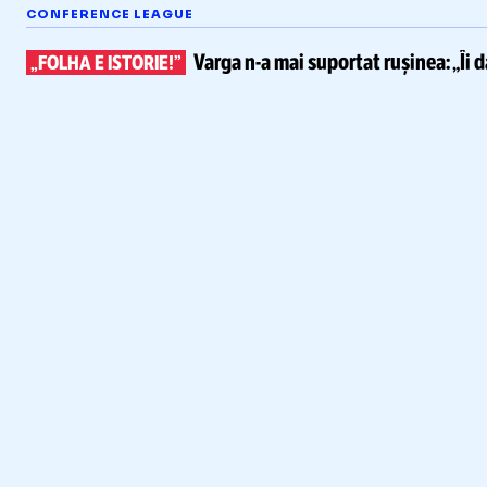
CONFERENCE LEAGUE
Varga
n-a
mai suportat rușinea:
„Îi 
„FOLHA E ISTORIE!”