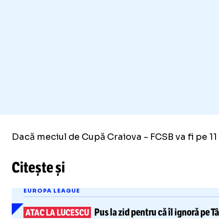
Dacă meciul de Cupă Craiova - FCSB va fi pe 11 
Citește și
EUROPA LEAGUE
Pus la zid pentru că îl ignoră pe
T
ATAC LA LUCESCU