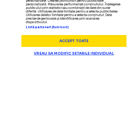
personalizate. Crearea profilurilor pentru publicitate
personalizată. Măsurarea performanței conținutului. Înțelegerea
publicului prin statistici sau combinații de date din surse
diferite. Utilizarea de date limitate pentru a selecta publicitatea.
Utilizarea datelor limitate pentru a selecta conținutul. Date
precise de geolocație și identificarea prin scanarea
dispozitivului.
Listă parteneri (furnizori)
ACCEPT TOATE
VREAU SA MODIFIC SETARILE INDIVIDUAL