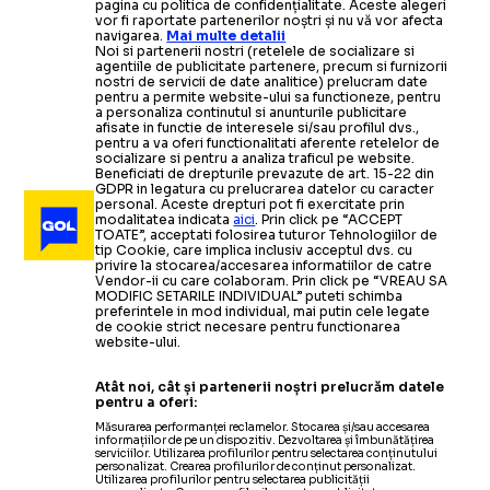
pagina cu politica de confidențialitate. Aceste alegeri
vor fi raportate partenerilor noștri și nu vă vor afecta
navigarea.
Mai multe detalii
Noi si partenerii nostri (retelele de socializare si
agentiile de publicitate partenere, precum si furnizorii
nostri de servicii de date analitice) prelucram date
pentru a permite website-ului sa functioneze, pentru
a personaliza continutul si anunturile publicitare
afisate in functie de interesele si/sau profilul dvs.,
pentru a va oferi functionalitati aferente retelelor de
socializare si pentru a analiza traficul pe website.
Beneficiati de drepturile prevazute de art. 15-22 din
GDPR in legatura cu prelucrarea datelor cu caracter
personal. Aceste drepturi pot fi exercitate prin
modalitatea indicata
aici
. Prin click pe “ACCEPT
TOATE”, acceptati folosirea tuturor Tehnologiilor de
tip Cookie, care implica inclusiv acceptul dvs. cu
privire la stocarea/accesarea informatiilor de catre
Vendor-ii cu care colaboram. Prin click pe “VREAU SA
MODIFIC SETARILE INDIVIDUAL” puteti schimba
preferintele in mod individual, mai putin cele legate
de cookie strict necesare pentru functionarea
website-ului.
Atât noi, cât și partenerii noștri prelucrăm datele
pentru a oferi:
Măsurarea performanței reclamelor. Stocarea și/sau accesarea
informațiilor de pe un dispozitiv. Dezvoltarea și îmbunătățirea
serviciilor. Utilizarea profilurilor pentru selectarea conținutului
personalizat. Crearea profilurilor de conținut personalizat.
Utilizarea profilurilor pentru selectarea publicității