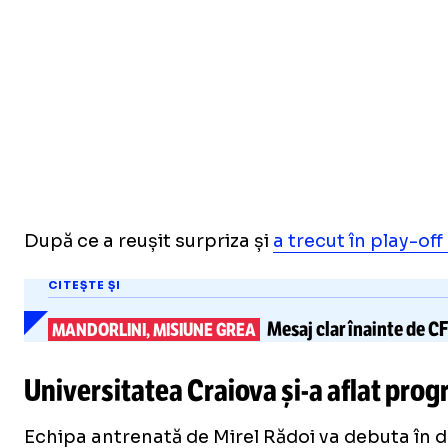
După ce a reușit surpriza și
a trecut în play-of
CITEȘTE ȘI
Mesaj clar înainte de C
MANDORLINI, MISIUNE GREA
Universitatea Craiova
și-a
aflat prog
Echipa antrenată de Mirel Rădoi va debuta în de