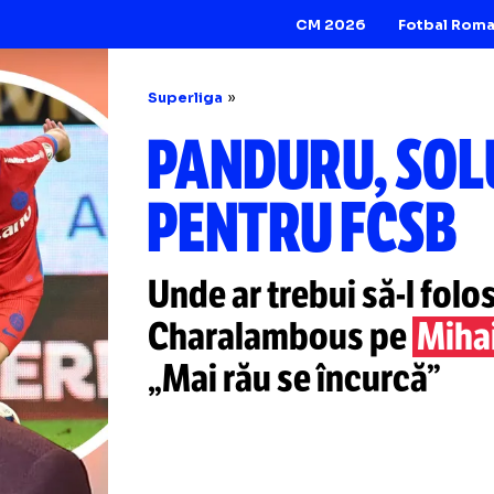
CM 2026
Superliga
PANDURU, 
PENTRU FC
Unde ar trebui
să-
Charalambous p
„Mai rău se încur