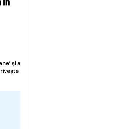
campioanei
e Toma în
dași
vrea să-l
eapta.
 campioanei și a
ea ce îi privește