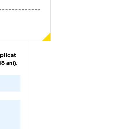
 ani)
a explicat
i Toma (18 ani).
te