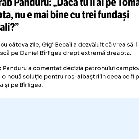
importante în
echipa de start
a 
pentru meciul cu FC Botoșani
sarab Panduru: „Dacă tu îl ai p
eapta, nu e mai bine cu trei fun
ntrali?”
urmă cu câteva zile, Gigi Becali a dezvăluit că 
osească pe Daniel Bîrligea drept extremă dr
arab Panduru a comentat decizia patronului
it cu o nouă soluție pentru roș-albaștri în ce
Toma și pe Bîrligea.