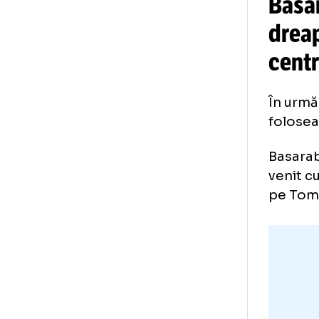
Ba
dr
ce
În 
fol
Bas
ven
pe 