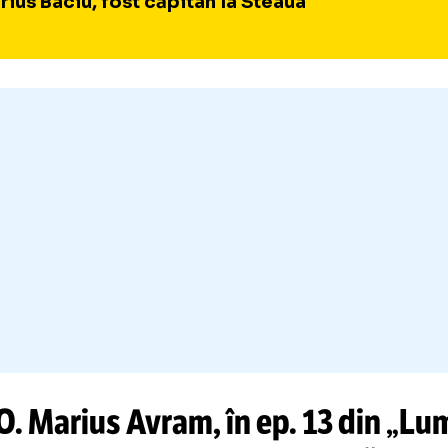
 așa, dar poate schimbă. Se duce Thiam în d
f”, a spus Basarab Panduru, la Prima Sport.
Eu tot pe acolo îl vad, inter, mijlocaș
eu nu-l vad un jucător de bandă. Și în
cu probleme.
Marius Baciu, fost căpitan la Steaua