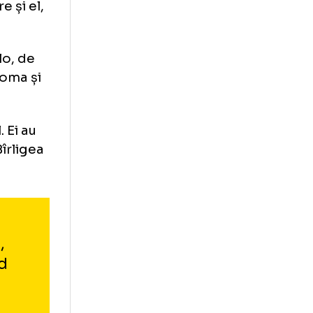
pe dreapta și să
cu 3 fundași
oma în 4 fundași.
cu 3 stoperi.
șa. Se poate să
ă coboare și el,
i.
Crețu acolo, de
îl ajută Toma și
 pe altul. Ei au