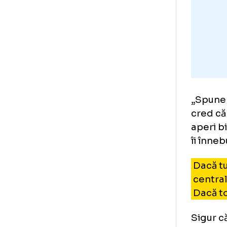
„Sp
cre