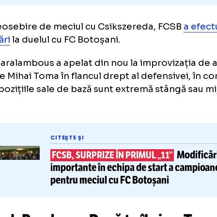
e deosebire de meciul cu Csikszereda, FC
himbări
la duelul cu FC Botoșani.
as Charalambous a apelat din nou la improviz
osi pe Mihai Toma în flancul drept al defensive
care pozițiile sale de bază sunt extremă stân
nsiv.
CITEȘTE ȘI
FCSB, SURPRIZE ÎN PRIMUL „11”