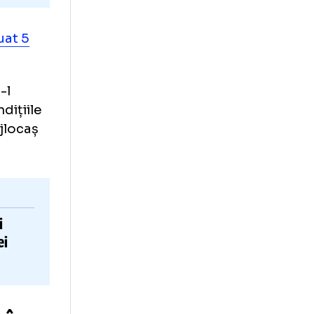
SB
a efectuat 5
ația de a-l
i, în condițiile
gă sau mijlocaș
Modificări