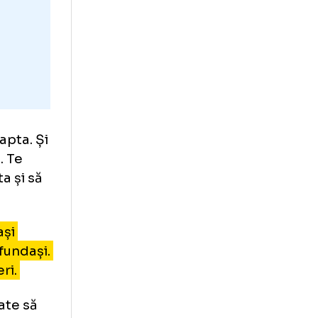
ea în dreapta. Și
n dreapta. Te