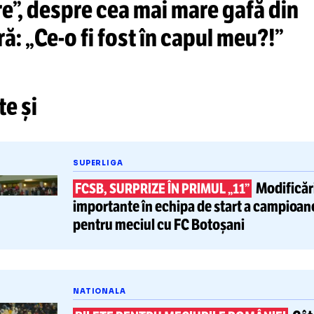
DEO. Marius Avram, în ep. 13 di
bre”, despre cea mai mare gaf
rieră: „
Ce-o
fi fost în capul meu