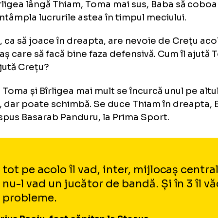
ri bine cu ei... Sau să ai două «săgeți» acolo 
înnebunească pe cei de la Botoșani?
ă tu îl ai pe Toma în dreapta, nu e mai bine 
ntrali? Mi se pare că e o mare problemă cu T
ă tot trebuie să îl bagi, parcă ar fi mai bine 
ur că nu se mai întâmpla, dar ar fi mai bine a
re Bîrligea lângă Thiam, Toma mai sus, Baba s
pot întâmpla lucrurile astea în timpul meciulu
ligea, ca să joace în dreapta, are nevoie de 
fundaș care să facă bine faza defensivă. Cum 
 îl ajută Crețu?
d că Toma și Bîrligea mai mult se încurcă unul