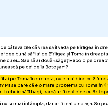
une de câteva zile că vrea să îl vadă pe Bîrlig
d că e idee bună să îi ai pe Bîrligea și Toma î