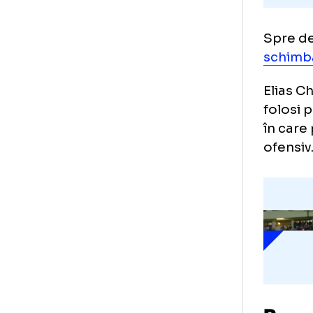
Spr
sc
Eli
fol
în 
ofe