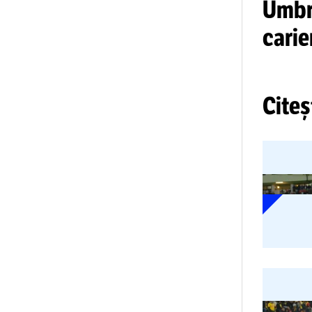
VI
Um
ca