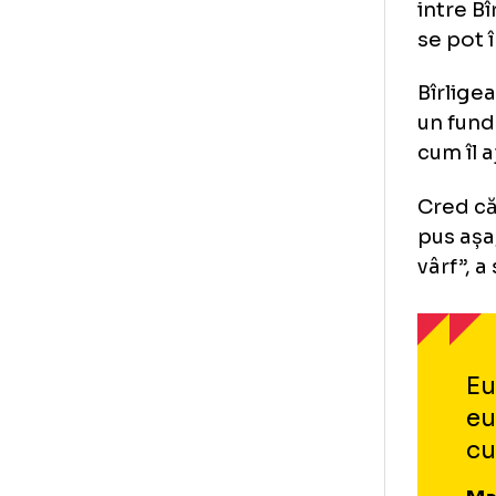
ape
îi 
Dac
ce
Dac
Sig
int
se 
Bîr
un 
cum
Cre