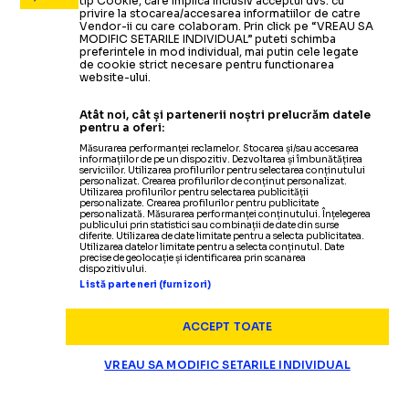
tip Cookie, care implica inclusiv acceptul dvs. cu
privire la stocarea/accesarea informatiilor de catre
Vendor-ii cu care colaboram. Prin click pe “VREAU SA
MODIFIC SETARILE INDIVIDUAL” puteti schimba
preferintele in mod individual, mai putin cele legate
de cookie strict necesare pentru functionarea
website-ului.
Atât noi, cât și partenerii noștri prelucrăm datele
pentru a oferi:
Măsurarea performanței reclamelor. Stocarea și/sau accesarea
informațiilor de pe un dispozitiv. Dezvoltarea și îmbunătățirea
serviciilor. Utilizarea profilurilor pentru selectarea conținutului
personalizat. Crearea profilurilor de conținut personalizat.
Utilizarea profilurilor pentru selectarea publicității
personalizate. Crearea profilurilor pentru publicitate
personalizată. Măsurarea performanței conținutului. Înțelegerea
publicului prin statistici sau combinații de date din surse
diferite. Utilizarea de date limitate pentru a selecta publicitatea.
Utilizarea datelor limitate pentru a selecta conținutul. Date
precise de geolocație și identificarea prin scanarea
dispozitivului.
Listă parteneri (furnizori)
ACCEPT TOATE
VREAU SA MODIFIC SETARILE INDIVIDUAL