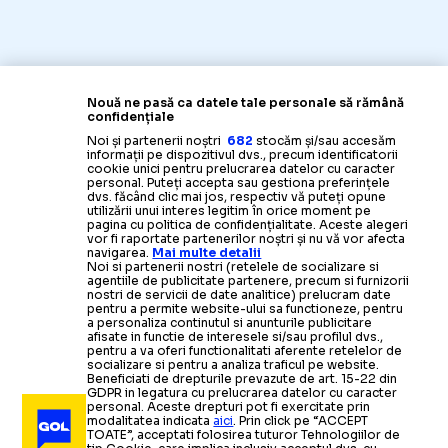
Nouă ne pasă ca datele tale personale să rămână
confidențiale
Noi și partenerii noștri
682
stocăm și/sau accesăm
informații pe dispozitivul dvs., precum identificatorii
cookie unici pentru prelucrarea datelor cu caracter
personal. Puteți accepta sau gestiona preferințele
dvs. făcând clic mai jos, respectiv vă puteți opune
utilizării unui interes legitim în orice moment pe
pagina cu politica de confidențialitate. Aceste alegeri
vor fi raportate partenerilor noștri și nu vă vor afecta
navigarea.
Mai multe detalii
Noi si partenerii nostri (retelele de socializare si
agentiile de publicitate partenere, precum si furnizorii
nostri de servicii de date analitice) prelucram date
pentru a permite website-ului sa functioneze, pentru
a personaliza continutul si anunturile publicitare
afisate in functie de interesele si/sau profilul dvs.,
pentru a va oferi functionalitati aferente retelelor de
socializare si pentru a analiza traficul pe website.
Beneficiati de drepturile prevazute de art. 15-22 din
GDPR in legatura cu prelucrarea datelor cu caracter
personal. Aceste drepturi pot fi exercitate prin
modalitatea indicata
aici
. Prin click pe “ACCEPT
TOATE”, acceptati folosirea tuturor Tehnologiilor de