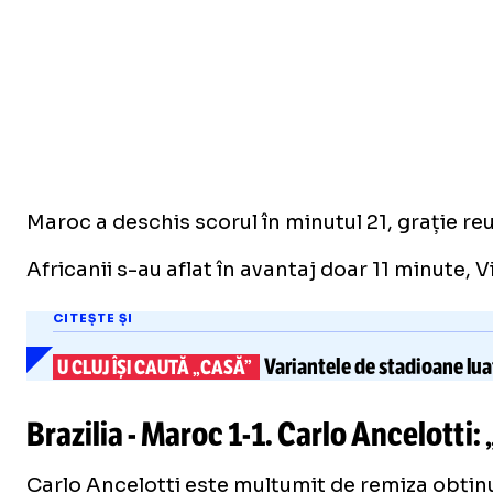
Maroc a deschis scorul în minutul 21, grație reu
Africanii s-au aflat în avantaj doar 11 minute, 
CITEȘTE ȘI
Variantele de stadioane
lua
U CLUJ ÎȘI CAUTĂ „CASĂ”
Brazilia - Maroc
1-1
. Carlo Ancelotti
Carlo Ancelotti este mulțumit de remiza obținut