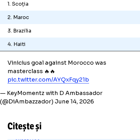
1. Scoția
2. Maroc
3. Brazilia
4. Haiti
Vinicius goal against Morocco was
masterclass 🔥🔥
pic.twitter.com/AYQxFqy21b
— KeyMomentz with D Ambassador
(@DiAmbazzador)
June 14, 2026
Citește și