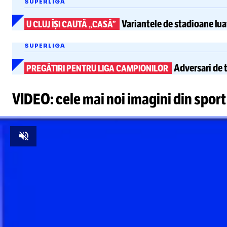
SUPERLIGA
Variantele de stadioane
lua
U CLUJ ÎȘI CAUTĂ „CASĂ”
SUPERLIGA
Adversari de 
PREGĂTIRI PENTRU LIGA CAMPIONILOR
VIDEO: cele mai noi imagini din sport
Unmute