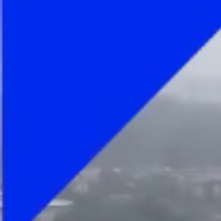
Foto
1
/
7
:
Golul marcat de Vinicius în Brazilia - Maroc 1-1. F