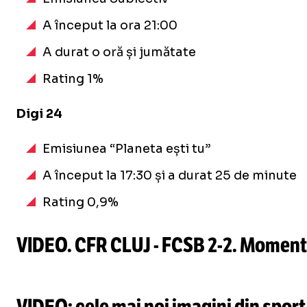
A început la ora 21:00
A durat o oră și jumătate
Rating 1%
Digi 24
Emisiunea “Planeta ești tu”
A început la 17:30 și a durat 25 de minute
Rating 0,9%
VIDEO. CFR CLUJ - FCSB
2-2
. Momentu
Loaded
:
13.97%
/
Unmute
VIDEO: cele mai noi imagini din sport
Unmute