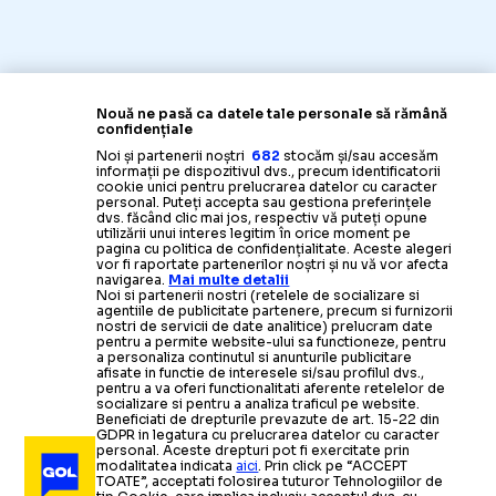
Nouă ne pasă ca datele tale personale să rămână
confidențiale
Noi și partenerii noștri
682
stocăm și/sau accesăm
informații pe dispozitivul dvs., precum identificatorii
cookie unici pentru prelucrarea datelor cu caracter
personal. Puteți accepta sau gestiona preferințele
dvs. făcând clic mai jos, respectiv vă puteți opune
utilizării unui interes legitim în orice moment pe
pagina cu politica de confidențialitate. Aceste alegeri
vor fi raportate partenerilor noștri și nu vă vor afecta
navigarea.
Mai multe detalii
Noi si partenerii nostri (retelele de socializare si
agentiile de publicitate partenere, precum si furnizorii
nostri de servicii de date analitice) prelucram date
pentru a permite website-ului sa functioneze, pentru
a personaliza continutul si anunturile publicitare
afisate in functie de interesele si/sau profilul dvs.,
pentru a va oferi functionalitati aferente retelelor de
socializare si pentru a analiza traficul pe website.
Beneficiati de drepturile prevazute de art. 15-22 din
GDPR in legatura cu prelucrarea datelor cu caracter
personal. Aceste drepturi pot fi exercitate prin
modalitatea indicata
aici
. Prin click pe “ACCEPT
TOATE”, acceptati folosirea tuturor Tehnologiilor de