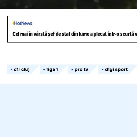
/
Unmute
Cel mai în vârstă șef de stat din lume a plecat într-o scurtă
cfr cluj
liga 1
pro tv
digi sport