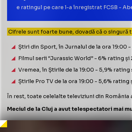
e ratingul pe care l-a înregistrat FCSB - A
Cifrele sunt foarte bune, dovadă că o singură t
Știri din Sport, în Jurnalul de la ora 19:00 
Filmul serii “Jurassic World” - 6% rating și
Vremea, în Știrile de la 19:00 - 5,9% rating
Știrile Pro TV de la ora 19:00 - 5,6% rating
În rest, toate celelalte televiziuni din România
Meciul de la Cluj a avut telespectatori mai mul