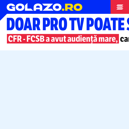
Superliga
DOAR PRO TV POATE
CFR
-
FCSB a avut audiență mare,
car