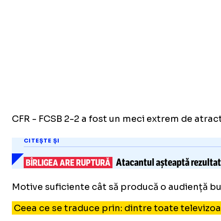
CFR - FCSB 2-2 a fost un meci extrem de atractiv
CITEȘTE ȘI
Atacantul așteaptă rezulta
BÎRLIGEA ARE RUPTURĂ
Motive suficiente cât să producă o audiență bun
Ceea ce se traduce prin: dintre toate televizoar