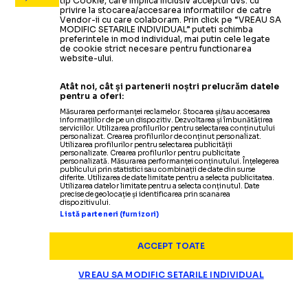
tip Cookie, care implica inclusiv acceptul dvs. cu
privire la stocarea/accesarea informatiilor de catre
Vendor-ii cu care colaboram. Prin click pe “VREAU SA
MODIFIC SETARILE INDIVIDUAL” puteti schimba
preferintele in mod individual, mai putin cele legate
de cookie strict necesare pentru functionarea
website-ului.
Atât noi, cât și partenerii noștri prelucrăm datele
pentru a oferi:
Măsurarea performanței reclamelor. Stocarea și/sau accesarea
informațiilor de pe un dispozitiv. Dezvoltarea și îmbunătățirea
serviciilor. Utilizarea profilurilor pentru selectarea conținutului
personalizat. Crearea profilurilor de conținut personalizat.
Utilizarea profilurilor pentru selectarea publicității
personalizate. Crearea profilurilor pentru publicitate
personalizată. Măsurarea performanței conținutului. Înțelegerea
publicului prin statistici sau combinații de date din surse
diferite. Utilizarea de date limitate pentru a selecta publicitatea.
Utilizarea datelor limitate pentru a selecta conținutul. Date
precise de geolocație și identificarea prin scanarea
dispozitivului.
Listă parteneri (furnizori)
ACCEPT TOATE
VREAU SA MODIFIC SETARILE INDIVIDUAL