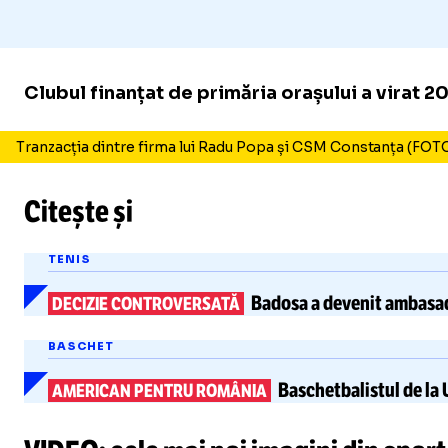
Clubul finanțat de primăria orașului a virat 2
Tranzacția dintre firma lui Radu Popa și CSM Constanța (FOT
Citește și
TENIS
Badosa a devenit ambasad
DECIZIE CONTROVERSATĂ
BASCHET
Baschetbalistul de la
AMERICAN PENTRU ROMÂNIA