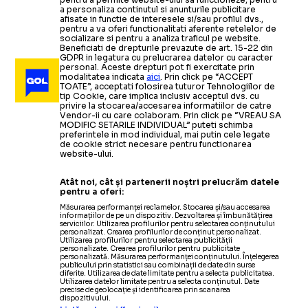
a personaliza continutul si anunturile publicitare
afisate in functie de interesele si/sau profilul dvs.,
pentru a va oferi functionalitati aferente retelelor de
socializare si pentru a analiza traficul pe website.
Beneficiati de drepturile prevazute de art. 15-22 din
GDPR in legatura cu prelucrarea datelor cu caracter
personal. Aceste drepturi pot fi exercitate prin
modalitatea indicata
aici
. Prin click pe “ACCEPT
TOATE”, acceptati folosirea tuturor Tehnologiilor de
tip Cookie, care implica inclusiv acceptul dvs. cu
privire la stocarea/accesarea informatiilor de catre
Vendor-ii cu care colaboram. Prin click pe “VREAU SA
MODIFIC SETARILE INDIVIDUAL” puteti schimba
preferintele in mod individual, mai putin cele legate
de cookie strict necesare pentru functionarea
website-ului.
Atât noi, cât și partenerii noștri prelucrăm datele
pentru a oferi:
Măsurarea performanței reclamelor. Stocarea și/sau accesarea
informațiilor de pe un dispozitiv. Dezvoltarea și îmbunătățirea
serviciilor. Utilizarea profilurilor pentru selectarea conținutului
personalizat. Crearea profilurilor de conținut personalizat.
Utilizarea profilurilor pentru selectarea publicității
personalizate. Crearea profilurilor pentru publicitate
personalizată. Măsurarea performanței conținutului. Înțelegerea
publicului prin statistici sau combinații de date din surse
diferite. Utilizarea de date limitate pentru a selecta publicitatea.
Utilizarea datelor limitate pentru a selecta conținutul. Date
precise de geolocație și identificarea prin scanarea
dispozitivului.