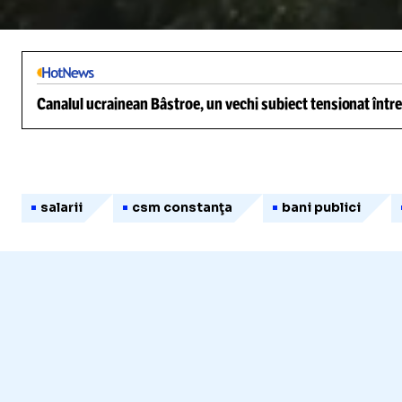
/
Unmute
Canalul ucrainean Bâstroe, un vechi subiect tensionat între
salarii
csm constanţa
bani publici