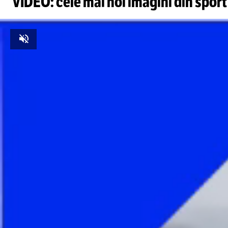
VIDEO: cele mai noi imagini din sport
Unmute