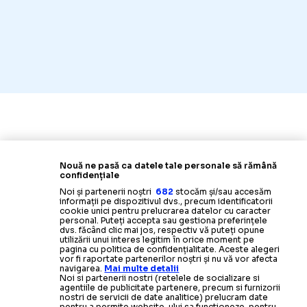
Nouă ne pasă ca datele tale personale să rămână
confidențiale
Noi și partenerii noștri
682
stocăm și/sau accesăm
informații pe dispozitivul dvs., precum identificatorii
cookie unici pentru prelucrarea datelor cu caracter
personal. Puteți accepta sau gestiona preferințele
dvs. făcând clic mai jos, respectiv vă puteți opune
utilizării unui interes legitim în orice moment pe
pagina cu politica de confidențialitate. Aceste alegeri
vor fi raportate partenerilor noștri și nu vă vor afecta
navigarea.
Mai multe detalii
Noi si partenerii nostri (retelele de socializare si
agentiile de publicitate partenere, precum si furnizorii
nostri de servicii de date analitice) prelucram date
pentru a permite website-ului sa functioneze, pentru