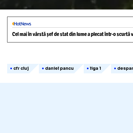
/
Unmute
Cel mai în vârstă șef de stat din lume a plecat într-o scurtă
cfr cluj
daniel pancu
liga 1
despar