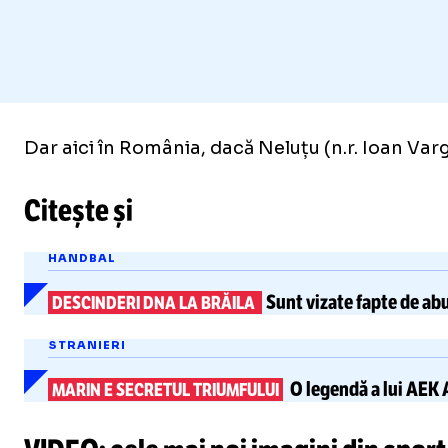
Dar aici în România, dacă Neluțu (n.r. Ioan Var
Citește și
HANDBAL
Sunt vizate
fapte de abu
DESCINDERI DNA LA BRĂILA
STRANIERI
O legendă a lui AEK
MARIN E SECRETUL TRIUMFULUI