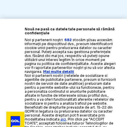
Nouă ne pasă ca datele tale personale să rămână
confidențiale
Noi și partenerii noștri
682
stocăm și/sau accesăm
informații pe dispozitivul dvs., precum identificatorii
cookie unici pentru prelucrarea datelor cu caracter
personal. Puteți accepta sau gestiona preferințele
dvs. făcând clic mai jos, respectiv vă puteți opune
utilizării unui interes legitim în orice moment pe
pagina cu politica de confidențialitate. Aceste alegeri
vor fi raportate partenerilor noștri și nu vă vor afecta
navigarea.
Mai multe detalii
Noi si partenerii nostri (retelele de socializare si
agentiile de publicitate partenere, precum si furnizorii
nostri de servicii de date analitice) prelucram date
pentru a permite website-ului sa functioneze, pentru
a personaliza continutul si anunturile publicitare
afisate in functie de interesele si/sau profilul dvs.,
pentru a va oferi functionalitati aferente retelelor de
socializare si pentru a analiza traficul pe website.
Beneficiati de drepturile prevazute de art. 15-22 din
GDPR in legatura cu prelucrarea datelor cu caracter
personal. Aceste drepturi pot fi exercitate prin
modalitatea indicata
aici
. Prin click pe “ACCEPT
TOATE”, acceptati folosirea tuturor Tehnologiilor de