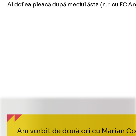
Al doilea pleacă după meciul ăsta (n.r. cu FC Arg
Am vorbit de două ori cu Marian Copi