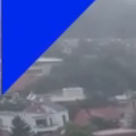
Foto
1
/
19
:
Dinamo - CFR Cluj MECI FOTO Raed Krishan (GOLAZ