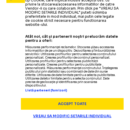
tip Cookie, care implica inclusiv acceptul dvs. cu
privire la stocarea/accesarea informatiilor de catre
Vendor-ii cu care colaboram. Prin click pe “VREAU SA
MODIFIC SETARILE INDIVIDUAL” puteti schimba
preferintele in mod individual, mai putin cele legate
de cookie strict necesare pentru functionarea
website-ului.
Atât noi, cât și partenerii noștri prelucrăm datele
pentru a oferi:
Măsurarea performanței reclamelor. Stocarea și/sau accesarea
informațiilor de pe un dispozitiv. Dezvoltarea și îmbunătățirea
serviciilor. Utilizarea profilurilor pentru selectarea conținutului
personalizat. Crearea profilurilor de conținut personalizat.
Utilizarea profilurilor pentru selectarea publicității
personalizate. Crearea profilurilor pentru publicitate
personalizată. Măsurarea performanței conținutului. Înțelegerea
publicului prin statistici sau combinații de date din surse
diferite. Utilizarea de date limitate pentru a selecta publicitatea.
Utilizarea datelor limitate pentru a selecta conținutul. Date
precise de geolocație și identificarea prin scanarea
dispozitivului.
Listă parteneri (furnizori)
ACCEPT TOATE
VREAU SA MODIFIC SETARILE INDIVIDUAL