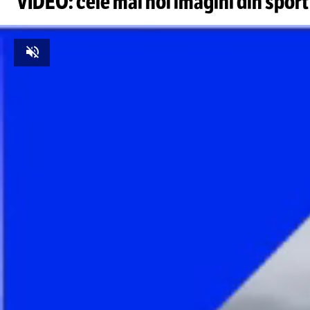
VIDEO: cele mai noi imagini din sport
Unmute