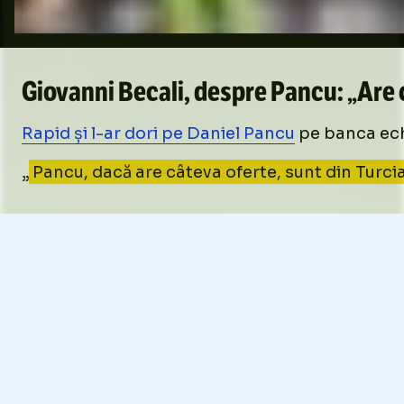
Giovanni Becali, despre Pancu: „Are c
Rapid și l-ar dori pe Daniel Pancu
pe banca echi
„
Pancu, dacă are câteva oferte, sunt din Turcia,