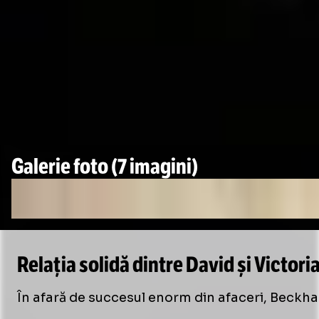
Galerie foto
(7 imagini)
Relația solidă dintre David și Victo
În afară de succesul enorm din afaceri, Beckha