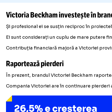
Victoria Beckham investește în bran
Și profesional ei se susțin reciproc în proiec
Ei sunt considerați un cuplu de mare putere fi
Foto
1
/
7
:
imago800570538.jpg
Contribuția financiară majoră a Victoriei provi
Raportează pierderi
În prezent, brandul Victoriei Beckham raporteaz
Compania Victoriei are în continuare pierderi a
26,5% e creșterea