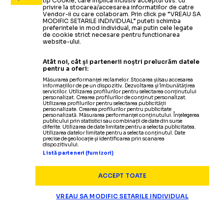
tip Cookie, care implica inclusiv acceptul dvs. cu
privire la stocarea/accesarea informatiilor de catre
Vendor-ii cu care colaboram. Prin click pe “VREAU SA
MODIFIC SETARILE INDIVIDUAL” puteti schimba
preferintele in mod individual, mai putin cele legate
de cookie strict necesare pentru functionarea
website-ului.
Atât noi, cât și partenerii noștri prelucrăm datele
pentru a oferi:
Măsurarea performanței reclamelor. Stocarea și/sau accesarea
informațiilor de pe un dispozitiv. Dezvoltarea și îmbunătățirea
serviciilor. Utilizarea profilurilor pentru selectarea conținutului
personalizat. Crearea profilurilor de conținut personalizat.
Utilizarea profilurilor pentru selectarea publicității
personalizate. Crearea profilurilor pentru publicitate
personalizată. Măsurarea performanței conținutului. Înțelegerea
publicului prin statistici sau combinații de date din surse
diferite. Utilizarea de date limitate pentru a selecta publicitatea.
Utilizarea datelor limitate pentru a selecta conținutul. Date
BASCHET
precise de geolocație și identificarea prin scanarea
dispozitivului.
Listă parteneri (furnizori)
VIDEO:
Reportaj
TULCEA
S-A
ÎNDRĂGOSTIT DE BASCHET!
ACCEPT TOATE
VREAU SA MODIFIC SETARILE INDIVIDUAL