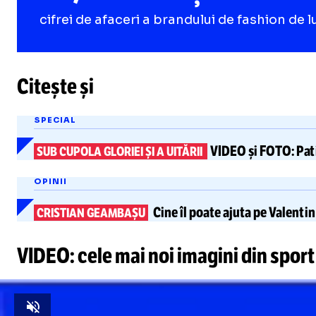
cifrei de afaceri a brandului de fashion de l
Citește și
SPECIAL
VIDEO și FOTO:
Pat
SUB CUPOLA GLORIEI ȘI A UITĂRII
OPINII
Cine îl poate ajuta pe
Valenti
CRISTIAN GEAMBAȘU
VIDEO: cele mai noi imagini din sport
Unmute