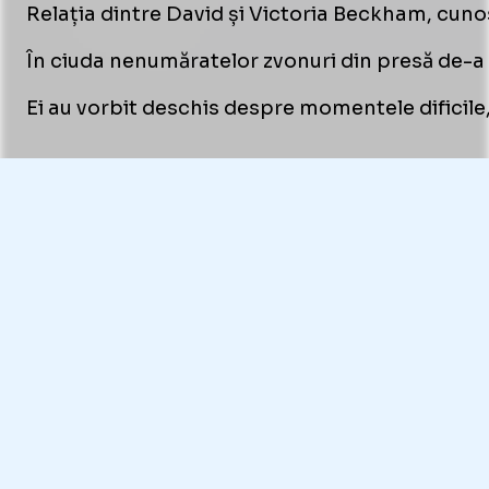
Relația dintre David și Victoria Beckham, cunosc
În ciuda nenumăratelor zvonuri din presă de-a l
Ei au vorbit deschis despre momentele dificile, 
Foto
2
/
7
:
imago30312