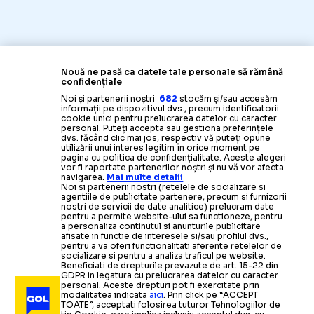
Nouă ne pasă ca datele tale personale să rămână
confidențiale
Noi și partenerii noștri
682
stocăm și/sau accesăm
informații pe dispozitivul dvs., precum identificatorii
cookie unici pentru prelucrarea datelor cu caracter
personal. Puteți accepta sau gestiona preferințele
dvs. făcând clic mai jos, respectiv vă puteți opune
utilizării unui interes legitim în orice moment pe
pagina cu politica de confidențialitate. Aceste alegeri
vor fi raportate partenerilor noștri și nu vă vor afecta
navigarea.
Mai multe detalii
Noi si partenerii nostri (retelele de socializare si
agentiile de publicitate partenere, precum si furnizorii
nostri de servicii de date analitice) prelucram date
pentru a permite website-ului sa functioneze, pentru
a personaliza continutul si anunturile publicitare
afisate in functie de interesele si/sau profilul dvs.,
pentru a va oferi functionalitati aferente retelelor de
socializare si pentru a analiza traficul pe website.
Beneficiati de drepturile prevazute de art. 15-22 din
GDPR in legatura cu prelucrarea datelor cu caracter
personal. Aceste drepturi pot fi exercitate prin
modalitatea indicata
aici
. Prin click pe “ACCEPT
TOATE”, acceptati folosirea tuturor Tehnologiilor de