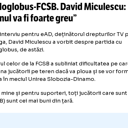
Atacant
REVANȘA LUI CÎMPANU
Botoșani
a reușit un
GOLAZO
îm
sale echipe
etaloglobus-FCSB
. David Micu
erenul va fi foarte greu”
r-un interviu pentru eAD, deținătorul dreptu
erliga, David Miculescu a vorbit despre par
aloglobus, de astăzi.
ătorul celor de la FCSB a subliniat dificultat
âmpina jucătorii pe teren dacă va ploua și se
ct ca în meciul Unirea Slobozia-Dinamo.