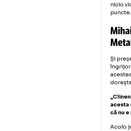
Acu
câș
În 
pun
nic
pun
Mi