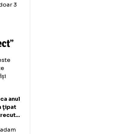
rte important să
i Cisotti.
asament, cu 13
s nu a reușit
l loc, cu doar 3