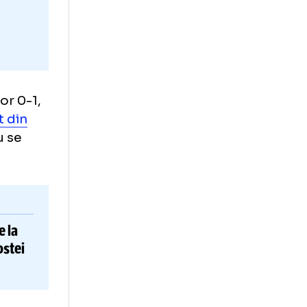
te
inamo, scor 0-1,
st inundat din
pe de a nu se