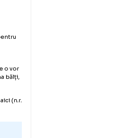
ul celor de la
potriva fostei
lescu:
rilor TV pentru
tida cu
ea pe care o vor
 vor forma bălți,