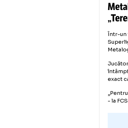
M
„T
Înt
Sup
Met
Juc
înt
exa