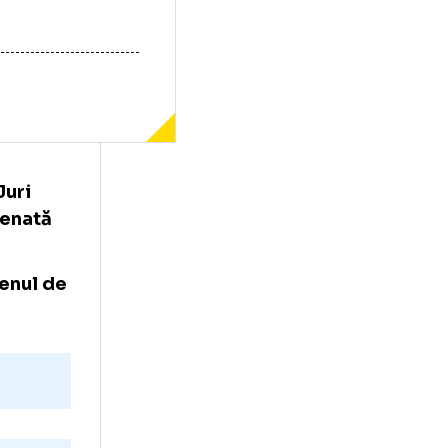
ani) și Juri
chipa antrenată
ați că terenul de
robleme.