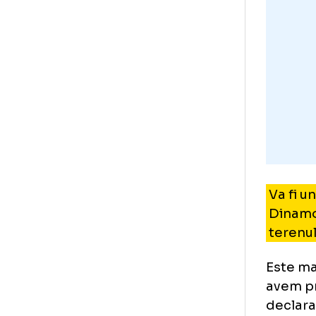
„Pe
- l