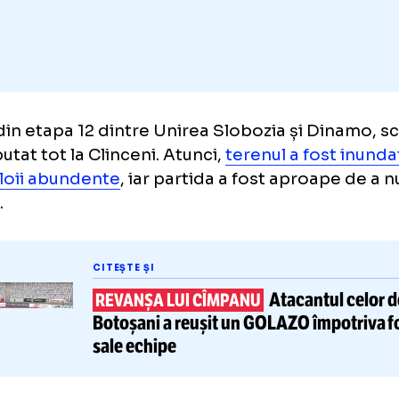
Adaugă GOLAZO.ro la favori
iul din etapa 12 dintre Unirea Slobozia și D
 disputat tot la Clinceni. Atunci,
terenul a fo
za ploii abundente
, iar partida a fost aproa
puta.
CITEȘTE ȘI