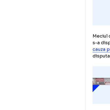
Mec
s-a
cau
dis