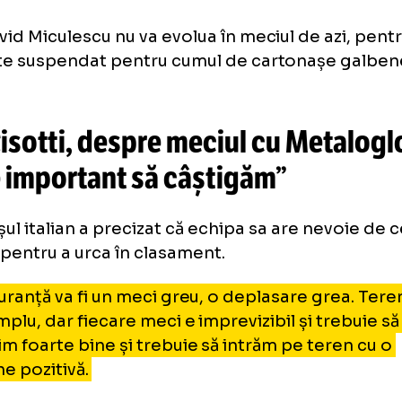
fi un meci greu pentru că, exact cum ați văzu
namo, dacă nu va fi o vreme bună și va ploua 
enul va fi unul foarte greu.
e mai greu, poate, să câștigi acolo, dar eu zi
m probleme și vom reuși să luăm cele trei pu
larat David Miculescu.
David Miculescu nu va evolua în meciul de a
este suspendat pentru cumul de cartonaș
Loaded
:
53.88%
/
Unmute
ri Cisotti, despre meciul cu M
Unmute
ste important să câștigăm”