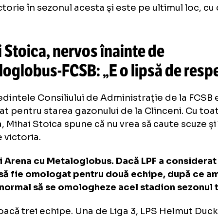
m avem meciul cu Metaloglobus și este foa
tigăm și să legăm victorii în Liga 1”, a spus Jur
acest moment, FCSB se află pe locul 12 în cl
cte acumulate după 12 partide. Metaloglobu
io victorie în sezonul acesta și este pe ultimu
cte.
hai Stoica, nervos înainte de