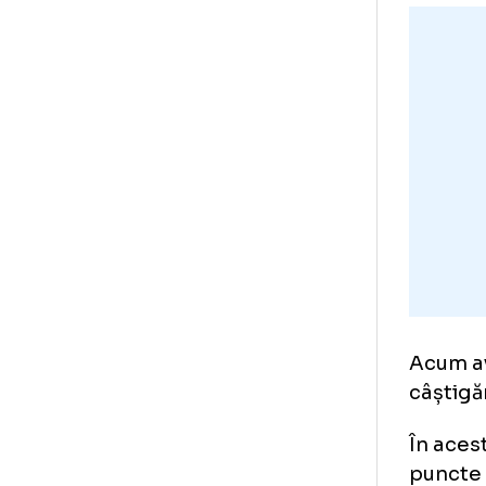
Mij
pun
„C
est
pr
ati