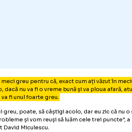
ntru mine și pentru suporteri, toți jucătorii ca
a FCSB) sunt cei mai buni din țară.