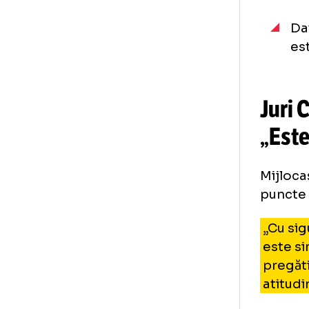
Va 
Di
ter
Est
ave
dec
Ju
„E