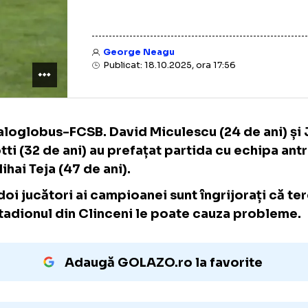
George Neagu
Publicat: 18.10.2025, ora 17:56
Metaloglobus-FCSB. David Miculescu (24 de 
Cisotti (32 de ani) au prefațat partida cu e
de Mihai Teja (47 de ani).
Cei doi jucători ai campioanei sunt îngrijor
pe stadionul din Clinceni le poate cauza p