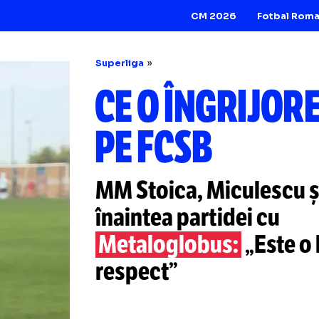
CM 2026
Superliga
CE O ÎNGR
PE FCSB
MM Stoica, Micule
înaintea partidei 
Metaloglobus:
„E
respect”