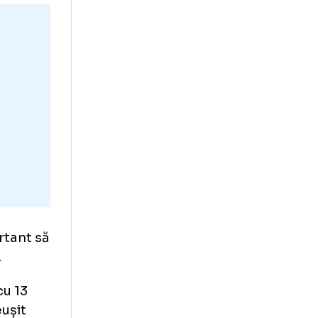
voie de cele trei
rea. Terenul nu
rebuie să ne
ren cu o