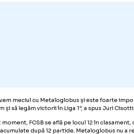
locașul italian a precizat că echipa sa are ne
cte pentru a urca în clasament.
u siguranță va fi un meci greu, o deplasare g
e simplu, dar fiecare meci e imprevizibil și t
egătim foarte bine și trebuie să intrăm pe te
tudine pozitivă.