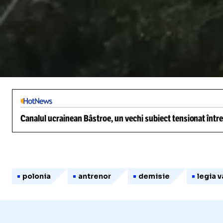
/
Unmute
Canalul ucrainean Bâstroe, un vechi subiect tensionat între
polonia
antrenor
demisie
legia 