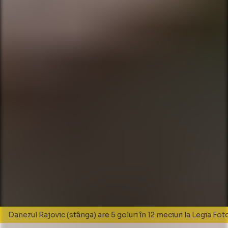
Danezul Rajovic (stânga) are 5 goluri în 12 meciuri la Legia Fo