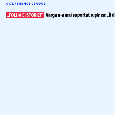
CONFERENCE LEAGUE
Varga
n-a
mai suportat rușinea:
„Îi 
„FOLHA E ISTORIE!”