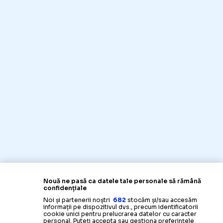
Nouă ne pasă ca datele tale personale să rămână
confidențiale
Noi și partenerii noștri
682
stocăm și/sau accesăm
informații pe dispozitivul dvs., precum identificatorii
cookie unici pentru prelucrarea datelor cu caracter
personal. Puteți accepta sau gestiona preferințele