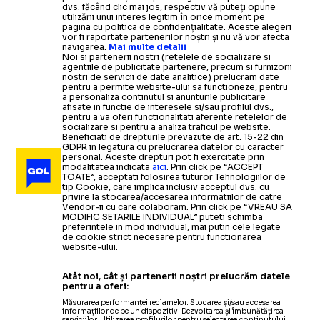
dvs. făcând clic mai jos, respectiv vă puteți opune
utilizării unui interes legitim în orice moment pe
pagina cu politica de confidențialitate. Aceste alegeri
vor fi raportate partenerilor noștri și nu vă vor afecta
navigarea.
Mai multe detalii
Noi si partenerii nostri (retelele de socializare si
agentiile de publicitate partenere, precum si furnizorii
nostri de servicii de date analitice) prelucram date
pentru a permite website-ului sa functioneze, pentru
a personaliza continutul si anunturile publicitare
afisate in functie de interesele si/sau profilul dvs.,
pentru a va oferi functionalitati aferente retelelor de
socializare si pentru a analiza traficul pe website.
Beneficiati de drepturile prevazute de art. 15-22 din
GDPR in legatura cu prelucrarea datelor cu caracter
personal. Aceste drepturi pot fi exercitate prin
modalitatea indicata
aici
. Prin click pe “ACCEPT
TOATE”, acceptati folosirea tuturor Tehnologiilor de
tip Cookie, care implica inclusiv acceptul dvs. cu
privire la stocarea/accesarea informatiilor de catre
Vendor-ii cu care colaboram. Prin click pe “VREAU SA
MODIFIC SETARILE INDIVIDUAL” puteti schimba
preferintele in mod individual, mai putin cele legate
de cookie strict necesare pentru functionarea
website-ului.
Atât noi, cât și partenerii noștri prelucrăm datele
pentru a oferi:
Măsurarea performanței reclamelor. Stocarea și/sau accesarea
informațiilor de pe un dispozitiv. Dezvoltarea și îmbunătățirea
serviciilor. Utilizarea profilurilor pentru selectarea conținutului