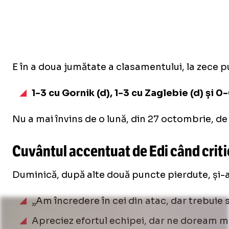
E în a doua jumătate a clasamentului, la zece pu
1-3 cu Gornik (d), 1-3 cu Zaglebie (d) și 0
Nu a mai învins de o lună, din 27 octombrie, de
Cuvântul accentuat de Edi când criti
Duminică, după alte două puncte pierdute, și-a c
„Am încredere în cei din atac, dar trebuie 
Apreciez efortul echipei, dar ne doream mu