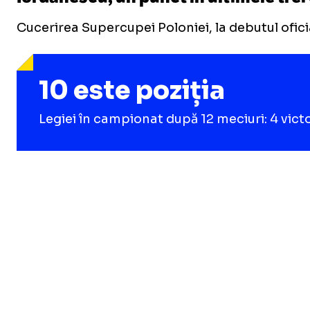
Cucerirea Supercupei Poloniei, la debutul ofici
10 este poziția
Legiei în campionat după 12 meciuri: 4 victor