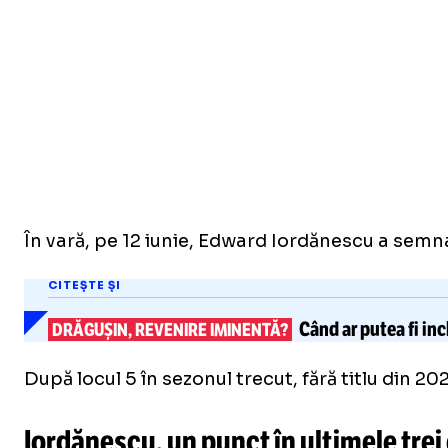
În vară, pe 12 iunie, Edward Iordănescu a semnat
CITEȘTE ȘI
Când ar putea fi in
DRĂGUȘIN, REVENIRE IMINENTĂ?
După locul 5 în sezonul trecut, fără titlu din 2
Iordănescu, un punct în ultimele trei