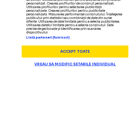
personalizat. Crearea profilurilor de conținut personalizat.
Utilizarea profilurilor pentru selectarea publicității
personalizate. Crearea profilurilor pentru publicitate
personalizată. Măsurarea performanței conținutului. Înțelegerea
publicului prin statistici sau combinații de date din surse
diferite. Utilizarea de date limitate pentru a selecta publicitatea.
Utilizarea datelor limitate pentru a selecta conținutul. Date
precise de geolocație și identificarea prin scanarea
dispozitivului.
Listă parteneri (furnizori)
ACCEPT TOATE
VREAU SA MODIFIC SETARILE INDIVIDUAL