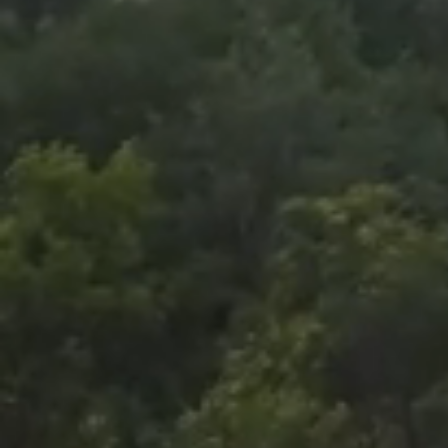
Foto
1
/
53
:
Bucurie FCSB