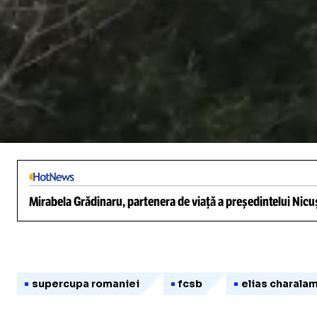
/
Unmute
Mirabela Grădinaru, partenera de viață a președintelui Nicuș
supercupa romaniei
fcsb
elias charala