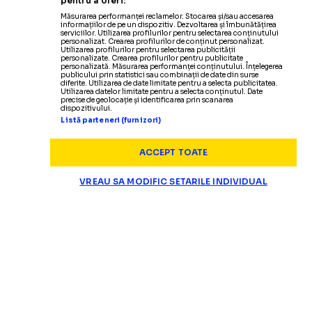
pentru a oferi:
Măsurarea performanței reclamelor. Stocarea și/sau accesarea
informațiilor de pe un dispozitiv. Dezvoltarea și îmbunătățirea
serviciilor. Utilizarea profilurilor pentru selectarea conținutului
personalizat. Crearea profilurilor de conținut personalizat.
Utilizarea profilurilor pentru selectarea publicității
personalizate. Crearea profilurilor pentru publicitate
personalizată. Măsurarea performanței conținutului. Înțelegerea
publicului prin statistici sau combinații de date din surse
diferite. Utilizarea de date limitate pentru a selecta publicitatea.
Utilizarea datelor limitate pentru a selecta conținutul. Date
precise de geolocație și identificarea prin scanarea
dispozitivului.
Listă parteneri (furnizori)
ACCEPT TOATE
VREAU SA MODIFIC SETARILE INDIVIDUAL