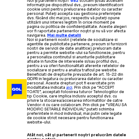
Noi și partenerii noștri
682
stocăm și/sau accesăm
informații pe dispozitivul dvs., precum identificatorii
cookie unici pentru prelucrarea datelor cu caracter
personal. Puteți accepta sau gestiona preferințele
dvs. făcând clic mai jos, respectiv vă puteți opune
utilizării unui interes legitim în orice moment pe
pagina cu politica de confidențialitate. Aceste alegeri
vor fi raportate partenerilor noștri și nu vă vor afecta
navigarea.
Mai multe detalii
Noi si partenerii nostri (retelele de socializare si
agentiile de publicitate partenere, precum si furnizorii
nostri de servicii de date analitice) prelucram date
pentru a permite website-ului sa functioneze, pentru
a personaliza continutul si anunturile publicitare
afisate in functie de interesele si/sau profilul dvs.,
pentru a va oferi functionalitati aferente retelelor de
socializare si pentru a analiza traficul pe website.
Beneficiati de drepturile prevazute de art. 15-22 din
GDPR in legatura cu prelucrarea datelor cu caracter
personal. Aceste drepturi pot fi exercitate prin
modalitatea indicata
aici
. Prin click pe “ACCEPT
TOATE”, acceptati folosirea tuturor Tehnologiilor de
tip Cookie, care implica inclusiv acceptul dvs. cu
privire la stocarea/accesarea informatiilor de catre
Vendor-ii cu care colaboram. Prin click pe “VREAU SA
MODIFIC SETARILE INDIVIDUAL” puteti schimba
preferintele in mod individual, mai putin cele legate
de cookie strict necesare pentru functionarea
website-ului.
Atât noi, cât și partenerii noștri prelucrăm datele