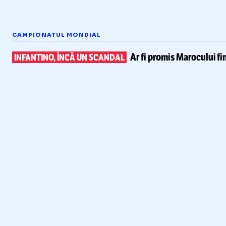
CAMPIONATUL MONDIAL
Ar fi promis Marocului
fi
INFANTINO, ÎNCĂ UN SCANDAL