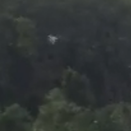
Foto
2
/
53
:
Bucurie FCSB