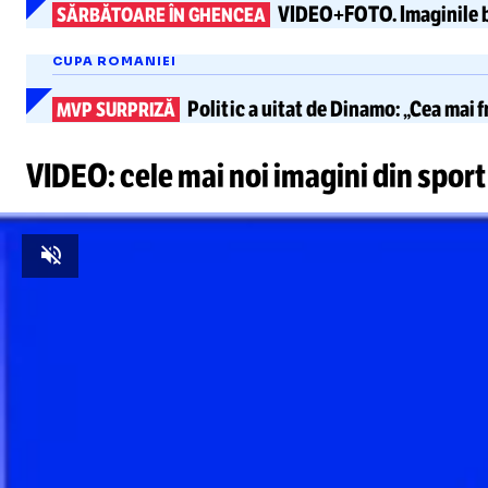
VIDEO+FOTO.
Imaginile 
SĂRBĂTOARE ÎN GHENCEA
CUPA ROMANIEI
Politic
a uitat de Dinamo:
„Cea mai f
MVP SURPRIZĂ
VIDEO: cele mai noi imagini din sport
Unmute