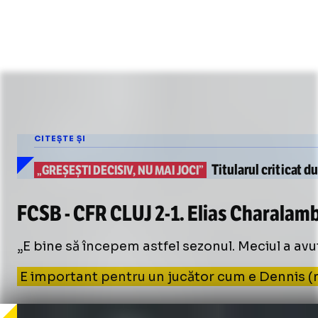
CITEȘTE ȘI
Titularul
criticat du
„GREȘEȘTI DECISIV, NU MAI JOCI”
FCSB - CFR CLUJ
2-1
. Elias Charalamb
„E bine să începem astfel sezonul. Meciul a avut 
E important pentru un jucător cum e Dennis (n.