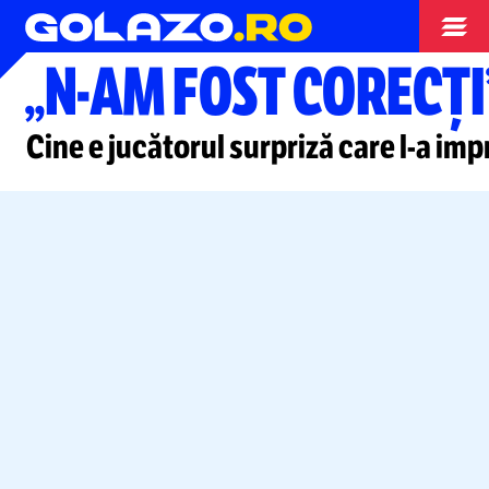
Superliga
„N-AM
FOST CORECȚI
Cine e jucătorul surpriză care
l-a
impr