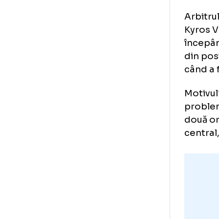
reţ
coo
din
pro
A o
cer
sec
con
Arb
Kyr
înc
din
cân