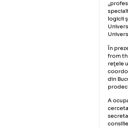
Pe 
lui
Pe 
„pr
spe
log
Uni
Uni
În 
fro