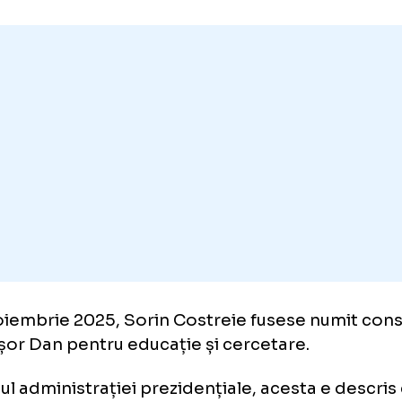
pune în fruntea Ministerului Educației. Aces
punerea lui Tomac de a face parte din Executi
epremier, în eventualitatea în care Guvernul
at de Parlament.
in Costreie e văr cu tatăl arbitrului de Liga 1