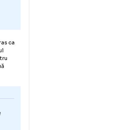
te
os Vassaras ca
în viitorul
eie, arbitru
e alte două