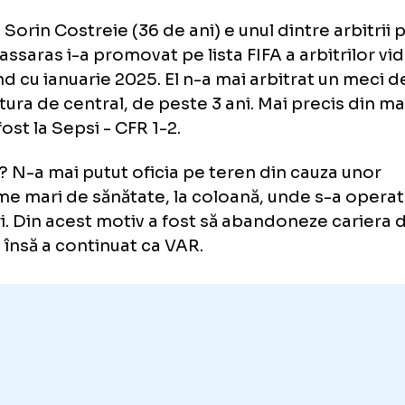
ele universitare de cooperare academică eu
rdonator al alianței universitare CIVIS la niv
 București. A avut două mandate de prorector
decan pentru o scurtă perioadă de timp.
cupat poziția de consilier de stat pentru edu
cetare în Guvernul României pentru trei prem
retar de stat în Ministerul Educației și Cercet
silier al ministrului”.
itrul Sorin Costreie (36 de ani) e unul dintre 
os Vassaras i-a promovat pe lista FIFA a arbi
epând cu ianuarie 2025. El n-a mai arbitrat u
 postura de central, de peste 3 ani. Mai prec
d a fost la Sepsi - CFR 1-2.