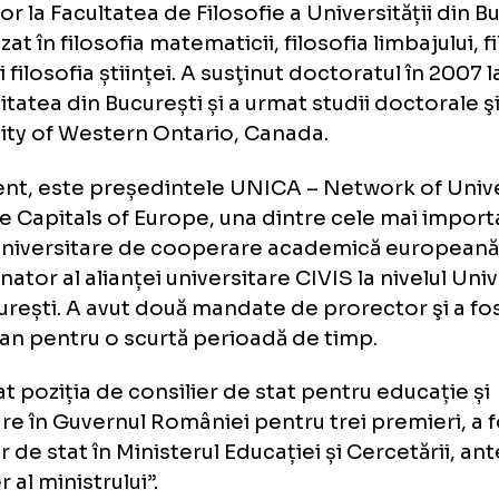
17 noiembrie 2025, Sorin Costreie fusese num
 Nicușor Dan pentru educație și cercetare.
site-ul administrației prezidențiale, acesta e
ofesor la Facultatea de Filosofie a Universită
cializat în filosofia matematicii, filosofia limb
icii și filosofia științei. A susţinut doctoratul
versitatea din București și a urmat studii doc
versity of Western Ontario, Canada.
prezent, este președintele UNICA – Network
m the Capitals of Europe, una dintre cele m