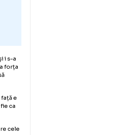
a unor
-a operat de
 cariera de