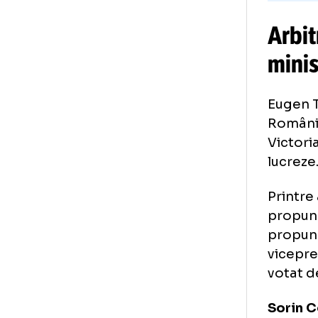
Ar
mi
Eug
Rom
Vic
luc
Pri