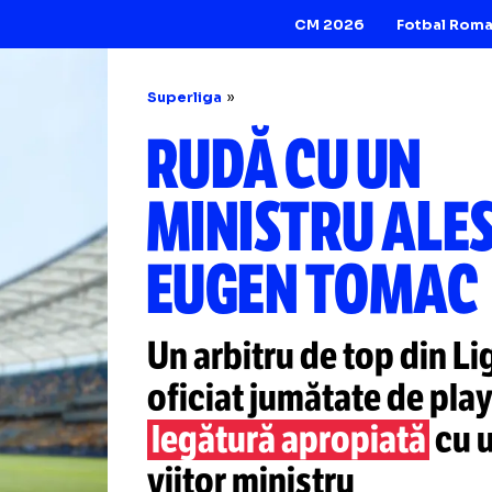
CM 2026
Superliga
RUDĂ CU U
MINISTRU 
EUGEN TO
Un arbitru de top 
oficiat jumătate 
legătură apropia