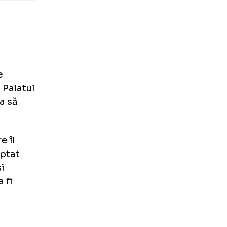
Denzel
Ă
id » Toate
itorul
ședintele
net de la Palatul
u care vrea să
i, pe care îl