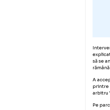
Mot
pro
dou
cen