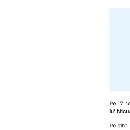
pro
pro
vic
vot
Sor