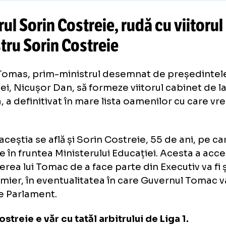
CITEȘTE ȘI
PEREZ, PROMISIUNE ÎNDEPLINIT
Dumfries
a semnat cu Real Madr
detaliile contractului
bitrul Sorin Costreie, rudă cu vi
nistru Sorin Costreie
en Tomas, prim-ministrul desemnat de pre
âniei, Nicușor Dan, să formeze viitorul cabi
toria, a definitivat în mare lista oamenilor c
reze.
ntre aceștia se află și Sorin Costreie, 55 de an