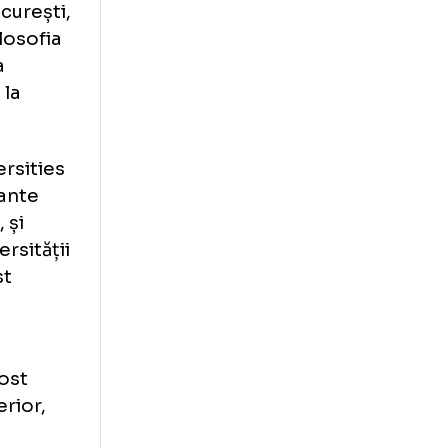
it consilier al
 descris ca fiind
ții din București,
ajului, filosofia
 în 2007 la
torale şi la
 of Universities
ai importante