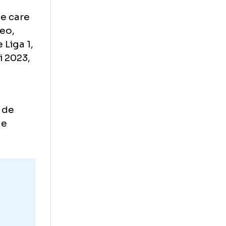
ropeană, și
elul Universității
 şi a fost
cație și
ieri, a fost
ării, anterior,
arbitrii pe care
trilor video,
n meci de Liga 1,
is din mai 2023,