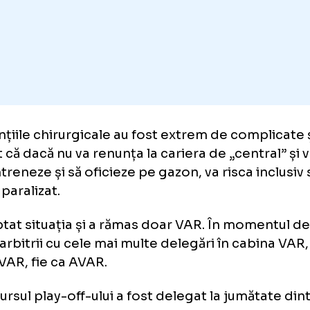
ivul? N-a mai putut oficia pe teren din cauz
bleme mari de sănătate, la coloană, unde s
ă ori. Din acest motiv a fost să abandoneze
tral, însă a continuat ca VAR.