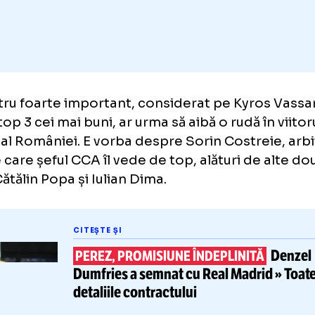
Adaugă GOLAZO.ro la favori
arbitru foarte important, considerat pe Kyr
nd în top 3 cei mai buni, ar urma să aibă o rudă 
ern al României. E vorba despre Sorin Costr
, pe care șeful CCA îl vede de top, alături d
e: Cătălin Popa și Iulian Dima.