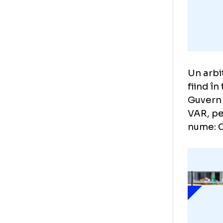
Un 
fii
Guv
VAR
num