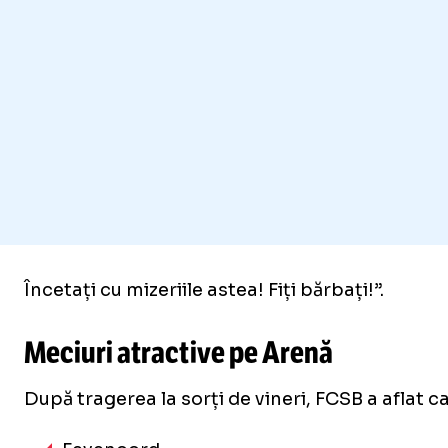
Foto
1
/
7
:
FCSB - Aberdeen, returul „dublei” din play-off-ul 
Încetați cu mizeriile astea! Fiți bărbați!”.
Meciuri atractive pe Arenă
După tragerea la sorți de vineri, FCSB a aflat c