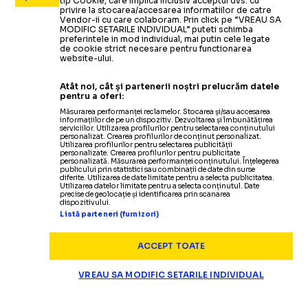
tip Cookie, care implica inclusiv acceptul dvs. cu
privire la stocarea/accesarea informatiilor de catre
Vendor-ii cu care colaboram. Prin click pe “VREAU SA
MODIFIC SETARILE INDIVIDUAL” puteti schimba
preferintele in mod individual, mai putin cele legate
de cookie strict necesare pentru functionarea
website-ului.
Atât noi, cât și partenerii noștri prelucrăm datele
pentru a oferi:
Măsurarea performanței reclamelor. Stocarea și/sau accesarea
informațiilor de pe un dispozitiv. Dezvoltarea și îmbunătățirea
serviciilor. Utilizarea profilurilor pentru selectarea conținutului
personalizat. Crearea profilurilor de conținut personalizat.
Utilizarea profilurilor pentru selectarea publicității
personalizate. Crearea profilurilor pentru publicitate
personalizată. Măsurarea performanței conținutului. Înțelegerea
publicului prin statistici sau combinații de date din surse
diferite. Utilizarea de date limitate pentru a selecta publicitatea.
Utilizarea datelor limitate pentru a selecta conținutul. Date
precise de geolocație și identificarea prin scanarea
dispozitivului.
Listă parteneri (furnizori)
ACCEPT TOATE
VREAU SA MODIFIC SETARILE INDIVIDUAL