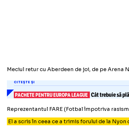
Meciul retur cu Aberdeen de joi, de pe Arena Na
CITEȘTE ȘI
Cât trebuie să pl
PACHETE PENTRU EUROPA LEAGUE
Reprezentantul FARE (Fotbal împotriva rasismul
El a scris în ceea ce a trimis forului de la Nyo