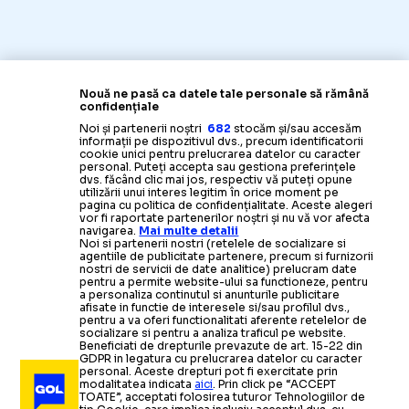
Nouă ne pasă ca datele tale personale să rămână
confidențiale
Noi și partenerii noștri
682
stocăm și/sau accesăm
informații pe dispozitivul dvs., precum identificatorii
cookie unici pentru prelucrarea datelor cu caracter
personal. Puteți accepta sau gestiona preferințele
dvs. făcând clic mai jos, respectiv vă puteți opune
utilizării unui interes legitim în orice moment pe
pagina cu politica de confidențialitate. Aceste alegeri
vor fi raportate partenerilor noștri și nu vă vor afecta
navigarea.
Mai multe detalii
Noi si partenerii nostri (retelele de socializare si
agentiile de publicitate partenere, precum si furnizorii
nostri de servicii de date analitice) prelucram date
pentru a permite website-ului sa functioneze, pentru
a personaliza continutul si anunturile publicitare
afisate in functie de interesele si/sau profilul dvs.,
pentru a va oferi functionalitati aferente retelelor de
socializare si pentru a analiza traficul pe website.
Beneficiati de drepturile prevazute de art. 15-22 din
GDPR in legatura cu prelucrarea datelor cu caracter
personal. Aceste drepturi pot fi exercitate prin
modalitatea indicata
aici
. Prin click pe “ACCEPT
TOATE”, acceptati folosirea tuturor Tehnologiilor de