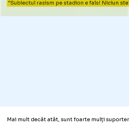
“Subiectul rasism pe stadion e fals! Niciun ste
Mai mult decât atât, sunt foarte mulți suporter