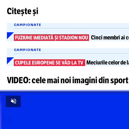
Citește și
Unmute
CAMPIONATE
Cinci membri ai co
FUZIUNE IMEDIATĂ ȘI STADION NOU
CAMPIONATE
Meciurile celor de 
CUPELE EUROPENE SE VĂD LA TV
VIDEO: cele mai noi imagini din sport
Unmute