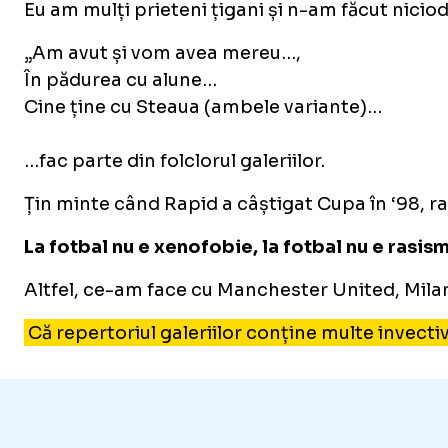
Eu am mulți prieteni țigani și n-am făcut niciod
„Am avut și vom avea mereu…,
În pădurea cu alune…
Cine ține cu Steaua (ambele variante)…
…fac parte din folclorul galeriilor.
Țin minte când Rapid a câștigat Cupa în ‘98, rap
La fotbal nu e xenofobie, la fotbal nu e rasism,
Altfel, ce-am face cu Manchester United, Milan 
Că repertoriul galeriilor conține multe invecti