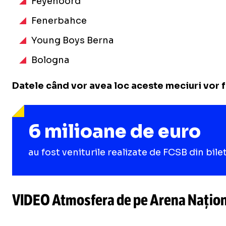
Feyenoord
Fenerbahce
Young Boys Berna
Bologna
Datele când vor avea loc aceste meciuri vor f
6 milioane de euro
au fost veniturile realizate de FCSB din bil
VIDEO Atmosfera de pe Arena Națion
/
Unmute