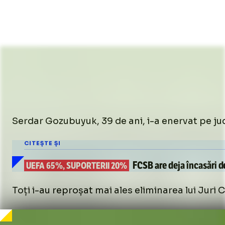
Serdar Gozubuyuk, 39 de ani, i-a enervat pe jucă
CITEȘTE ȘI
FCSB are deja
încasări d
UEFA 65%, SUPORTERII 20%
Toți i-au reproșat mai ales eliminarea lui Juri 