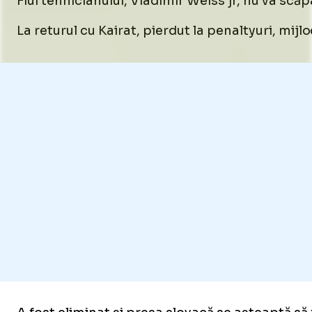
Fiul tehnicianului, Vladimir Weiss jr, nu va sc
La returul cu Kairat, pierdut la penaltyuri, mijl