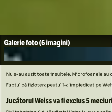
Galerie foto
(6 imagini)
Nu s-au auzit toate insultele. Microfoanele au ca
Faptul că fizioterapeutul l-a împiedicat pe Wei
Jucătorul Weiss va fi exclus 5 meciur