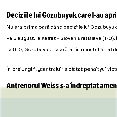
Deciziile lui Gozubuyuk care
l-au
apri
Nu era prima oară când deciziile lui Gozubuyuk 
Pe 6 august, la Kairat - Slovan Bratislava (1-0)
La 0-0, Gozubuyuk i-a arătat în minutul 65 al d
În prelungiri, „centralul” a dictat penaltyul vi
Antrenorul Weiss
s-a
îndreptat ameni