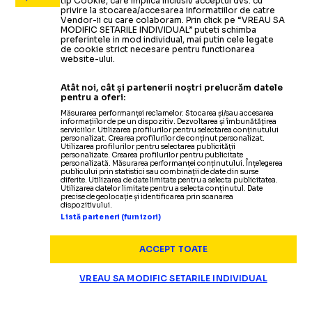
tip Cookie, care implica inclusiv acceptul dvs. cu
privire la stocarea/accesarea informatiilor de catre
Vendor-ii cu care colaboram. Prin click pe “VREAU SA
MODIFIC SETARILE INDIVIDUAL” puteti schimba
preferintele in mod individual, mai putin cele legate
de cookie strict necesare pentru functionarea
website-ului.
Atât noi, cât și partenerii noștri prelucrăm datele
pentru a oferi:
Măsurarea performanței reclamelor. Stocarea și/sau accesarea
informațiilor de pe un dispozitiv. Dezvoltarea și îmbunătățirea
serviciilor. Utilizarea profilurilor pentru selectarea conținutului
personalizat. Crearea profilurilor de conținut personalizat.
Utilizarea profilurilor pentru selectarea publicității
personalizate. Crearea profilurilor pentru publicitate
personalizată. Măsurarea performanței conținutului. Înțelegerea
publicului prin statistici sau combinații de date din surse
diferite. Utilizarea de date limitate pentru a selecta publicitatea.
Utilizarea datelor limitate pentru a selecta conținutul. Date
precise de geolocație și identificarea prin scanarea
dispozitivului.
Listă parteneri (furnizori)
ACCEPT TOATE
VREAU SA MODIFIC SETARILE INDIVIDUAL