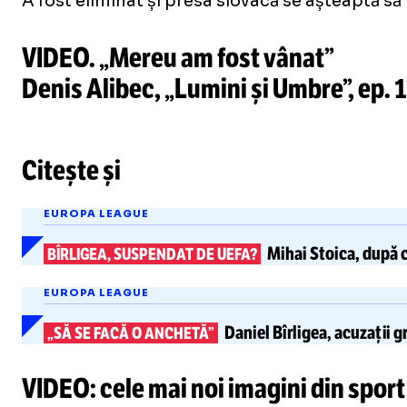
A fost eliminat și presa slovacă se așteaptă să fi
VIDEO. „Mereu am fost vânat”
Denis Alibec, „Lumini și Umbre”, ep. 1
Citește și
EUROPA LEAGUE
Mihai Stoica, după c
BÎRLIGEA, SUSPENDAT DE UEFA?
EUROPA LEAGUE
Daniel Bîrligea,
acuzații gr
„SĂ SE FACĂ O ANCHETĂ”
VIDEO: cele mai noi imagini din sport