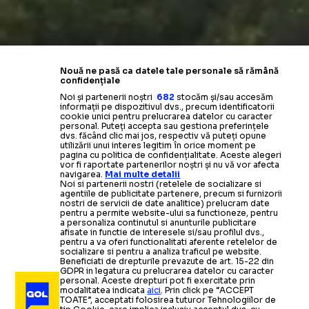
Nouă ne pasă ca datele tale personale să rămână
confidențiale
Noi și partenerii noștri
682
stocăm și/sau accesăm
informații pe dispozitivul dvs., precum identificatorii
cookie unici pentru prelucrarea datelor cu caracter
personal. Puteți accepta sau gestiona preferințele
dvs. făcând clic mai jos, respectiv vă puteți opune
utilizării unui interes legitim în orice moment pe
pagina cu politica de confidențialitate. Aceste alegeri
vor fi raportate partenerilor noștri și nu vă vor afecta
navigarea.
Mai multe detalii
Noi si partenerii nostri (retelele de socializare si
agentiile de publicitate partenere, precum si furnizorii
nostri de servicii de date analitice) prelucram date
pentru a permite website-ului sa functioneze, pentru
a personaliza continutul si anunturile publicitare
afisate in functie de interesele si/sau profilul dvs.,
pentru a va oferi functionalitati aferente retelelor de
socializare si pentru a analiza traficul pe website.
Beneficiati de drepturile prevazute de art. 15-22 din
GDPR in legatura cu prelucrarea datelor cu caracter
personal. Aceste drepturi pot fi exercitate prin
modalitatea indicata
aici
. Prin click pe “ACCEPT
TOATE”, acceptati folosirea tuturor Tehnologiilor de