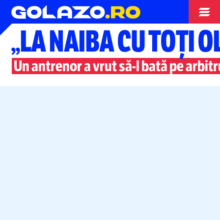
Europa League
„LA NAIBA CU TOȚI O
Un antrenor a vrut
să-l
bată pe arbitr