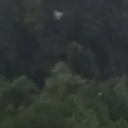
Foto
1
/
9
:
Florin Tănase, ieșire nervoasă în meciul Botoșani -