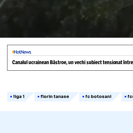
/
Unmute
Canalul ucrainean Bâstroe, un vechi subiect tensionat între
liga 1
florin tanase
fc botosani
fc