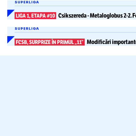
SUPERLIGA
Csikszereda
-
Metaloglobus 2-2.
F
LIGA 1, ETAPA #10
SUPERLIGA
Modificări important
FCSB, SURPRIZE ÎN PRIMUL „11”