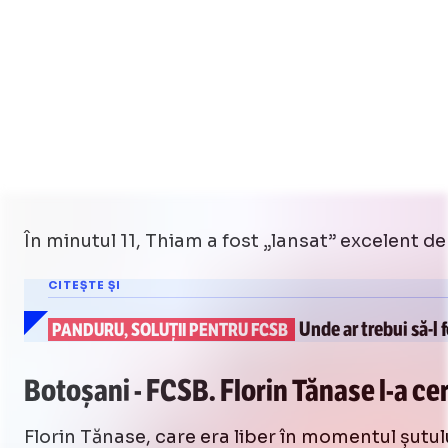
În minutul 11, Thiam a fost „lansat” excelent de
CITEȘTE ȘI
Unde ar trebui
să-l
f
PANDURU, SOLUȚII PENTRU FCSB
Botoșani - FCSB. Florin Tănase
l-a
cer
Florin Tănase, care era liber în momentul șutulu