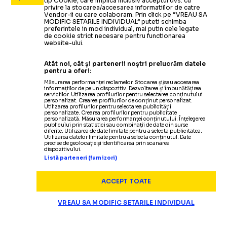
tip Cookie, care implica inclusiv acceptul dvs. cu
privire la stocarea/accesarea informatiilor de catre
Vendor-ii cu care colaboram. Prin click pe “VREAU SA
MODIFIC SETARILE INDIVIDUAL” puteti schimba
preferintele in mod individual, mai putin cele legate
de cookie strict necesare pentru functionarea
website-ului.
Atât noi, cât și partenerii noștri prelucrăm datele
pentru a oferi:
Măsurarea performanței reclamelor. Stocarea și/sau accesarea
informațiilor de pe un dispozitiv. Dezvoltarea și îmbunătățirea
serviciilor. Utilizarea profilurilor pentru selectarea conținutului
personalizat. Crearea profilurilor de conținut personalizat.
Utilizarea profilurilor pentru selectarea publicității
personalizate. Crearea profilurilor pentru publicitate
personalizată. Măsurarea performanței conținutului. Înțelegerea
publicului prin statistici sau combinații de date din surse
diferite. Utilizarea de date limitate pentru a selecta publicitatea.
Utilizarea datelor limitate pentru a selecta conținutul. Date
precise de geolocație și identificarea prin scanarea
dispozitivului.
Listă parteneri (furnizori)
ACCEPT TOATE
VREAU SA MODIFIC SETARILE INDIVIDUAL