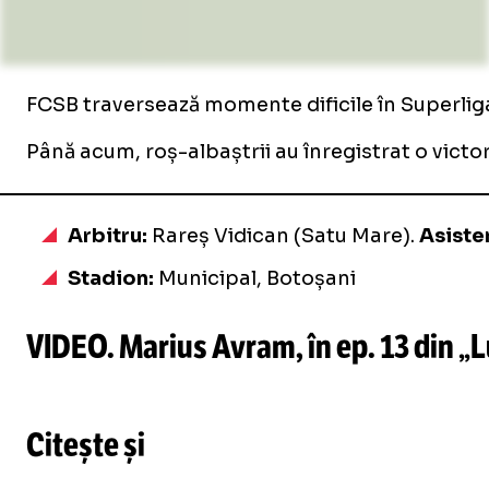
FCSB traversează momente dificile în Superliga.
Până acum, roș-albaștrii au înregistrat o victori
Arbitru:
Rareș Vidican (Satu Mare).
Asiste
Stadion:
Municipal, Botoșani
VIDEO. Marius Avram, în ep. 13 din „L
Citește și