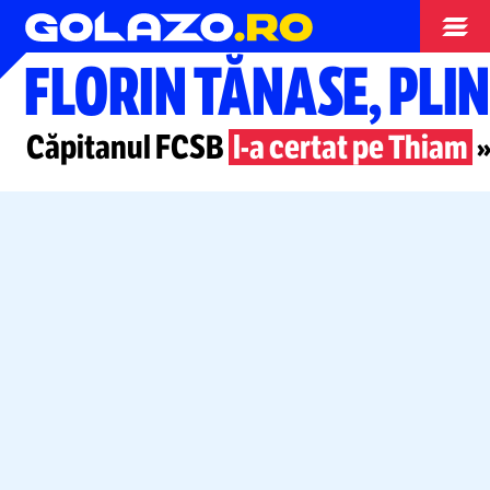
Superliga
FLORIN TĂNASE, PLIN
Căpitanul FCSB
l-a
certat pe Thiam
»