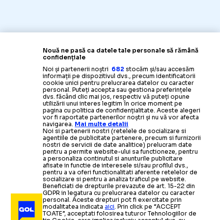
Nouă ne pasă ca datele tale personale să rămână
confidențiale
Noi și partenerii noștri
682
stocăm și/sau accesăm
informații pe dispozitivul dvs., precum identificatorii
cookie unici pentru prelucrarea datelor cu caracter
personal. Puteți accepta sau gestiona preferințele
dvs. făcând clic mai jos, respectiv vă puteți opune
utilizării unui interes legitim în orice moment pe
pagina cu politica de confidențialitate. Aceste alegeri
vor fi raportate partenerilor noștri și nu vă vor afecta
navigarea.
Mai multe detalii
Noi si partenerii nostri (retelele de socializare si
agentiile de publicitate partenere, precum si furnizorii
nostri de servicii de date analitice) prelucram date
pentru a permite website-ului sa functioneze, pentru
a personaliza continutul si anunturile publicitare
afisate in functie de interesele si/sau profilul dvs.,
pentru a va oferi functionalitati aferente retelelor de
socializare si pentru a analiza traficul pe website.
Beneficiati de drepturile prevazute de art. 15-22 din
GDPR in legatura cu prelucrarea datelor cu caracter
personal. Aceste drepturi pot fi exercitate prin
modalitatea indicata
aici
. Prin click pe “ACCEPT
TOATE”, acceptati folosirea tuturor Tehnologiilor de