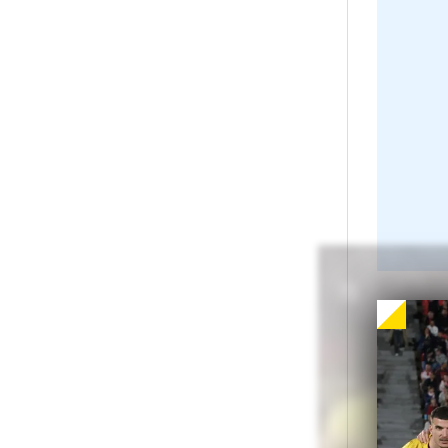
Ech
În 