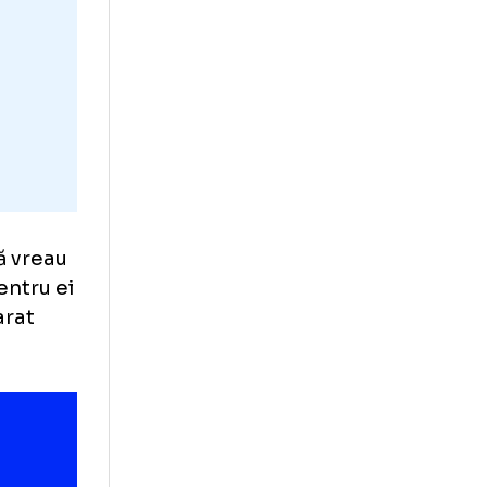
 foarte
 pentru că vreau