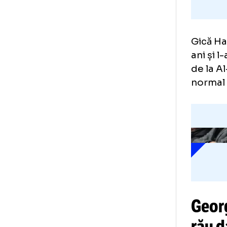
Gic
ani
de 
nor