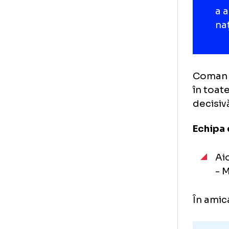
să 
înș
Gi
Foto
1
/
17
:
Ianis Hagi (foto: Sport Pictures)
Com
în 
dec