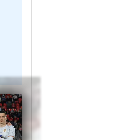
a:
creciu, R.Marin
an
rima repriză.