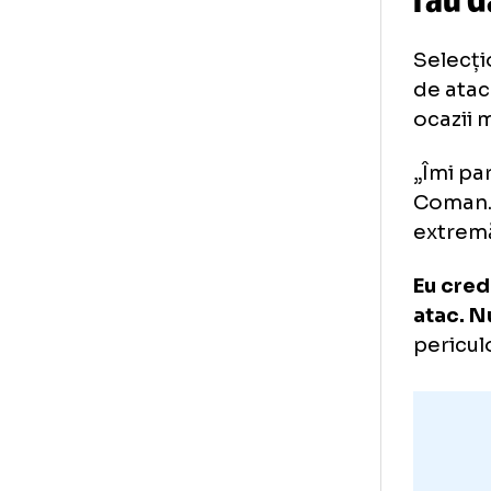
Ge
ră
Sel
de 
oca
„Îm
Com
ext
Eu 