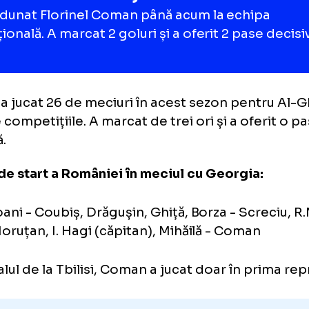
îl am la echipa națională. Tot ceea ce fac în v
iși. Noi trebuie să îi sprijinim și să îi îndrumă
că Hagi, conform
as.ro
.
21 de selecții
a adunat Florinel Coman până acum la ech
națională. A marcat 2 goluri și a oferit 2 p
an a jucat 26 de meciuri în acest sezon pen
toate competițiile. A marcat de trei ori și a o
isivă.