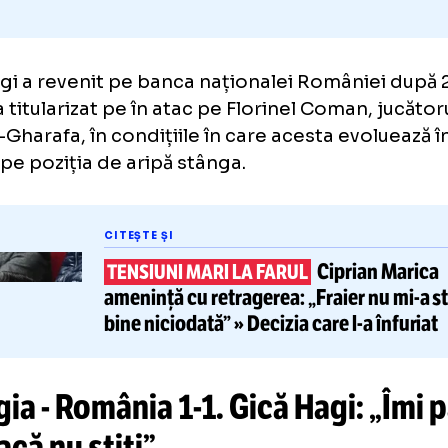
ă Hagi a revenit pe banca naționalei Român
 și l-a titularizat pe în atac pe Florinel Coman
la Al-Gharafa, în condițiile în care acesta e
mal pe poziția de aripă stânga.
CITEȘTE ȘI
Cipri
TENSIUNI MARI LA FARUL
amenință cu retragerea:
„Fraier
bine niciodată”
» Decizia care
l-