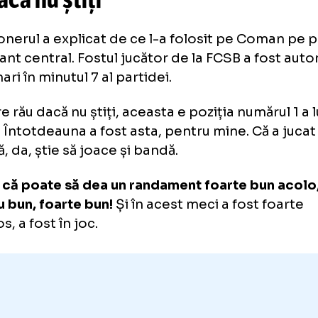
orgia - România
1-1
. Gică Hagi:
u dacă nu știți
”
ecționerul a explicat de ce l-a folosit pe C
atacant central. Fostul jucător de la FCSB a 
zii mari în minutul 7 al partidei.
i pare rău dacă nu știți, aceasta e poziția numă
an. Întotdeauna a fost asta, pentru mine. Că
remă, da, știe să joace și bandă.
cred că poate să dea un randament foarte bu