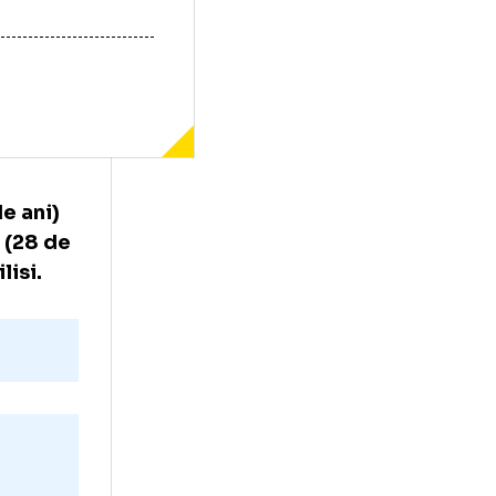
agi (61 de ani)
nel Coman (28 de
de la Tbilisi.
te