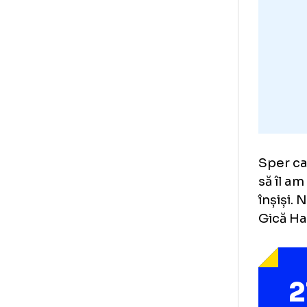
ata
per
Spe