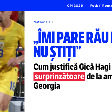
CM 2026
Nationala
„ÎMI PARE
NU ȘTIȚI”
Cum justifică Gic
surprinzătoare
de
Georgia