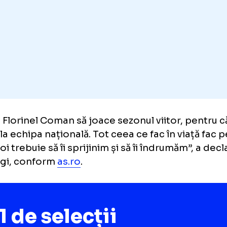
c. Nu bun, foarte bun!
Și în acest meci a fost
iculos, a fost în joc.
r ca Florinel Coman să joace sezonul viitor,