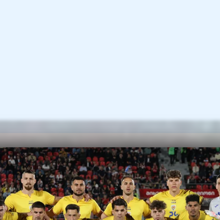
ipa de start a României în meciul cu Georgi
Aioani - Coubiș, Drăgușin, Ghiță, Borza - S
- Moruțan, I. Hagi (căpitan), Mihăilă - Com
amicalul de la Tbilisi, Coman a jucat doar în p