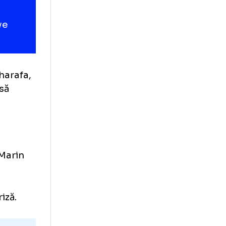
iață fac pentru ei
m”, a declarat
ipa
ase decisive
tru Al-Gharafa,
ferit o pasă