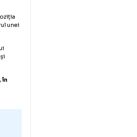
 „
Îmi pare
oman pe poziția
fost autorul unei
rul 1 a lui
 a jucat și
n acolo, în