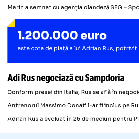
Marin a semnat cu agenția olandeză SEG – Spor
1.200.000 euro
este cota de piață a lui Adrian Rus, potrivi
Adi Rus negociază cu Sampdoria
Conform presei din Italia, Rus se află în negoc
Antrenorul Massimo Donati l-ar fi inclus pe Rus p
Adrian Rus a evoluat în 26 de meciuri pentru Pi