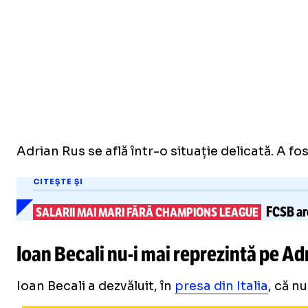
Adrian Rus se află într-o situație delicată. A fo
CITEȘTE ȘI
FCSB are
SALARII MAI MARI FĂRĂ CHAMPIONS LEAGUE
Ioan Becali
nu-i
mai reprezintă pe Adr
Ioan Becali a dezvăluit, în
presa din Italia
, că n