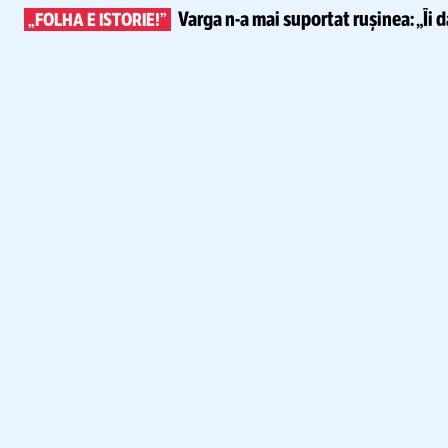
Varga
n-a
mai suportat rușinea:
„Îi 
„FOLHA E ISTORIE!”