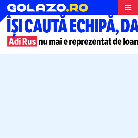
Stranieri
ÎȘI CAUTĂ ECHIPĂ, D
Adi Rus
nu mai e reprezentat de Ioan