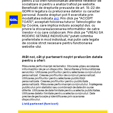
pentru a va oferi functionalitati aferente retelelor de
socializare si pentru a analiza traficul pe website.
Beneficiati de drepturile prevazute de art. 15-22 din
GDPR in legatura cu prelucrarea datelor cu caracter
personal. Aceste drepturi pot fi exercitate prin
modalitatea indicata
aici
. Prin click pe “ACCEPT
TOATE”, acceptati folosirea tuturor Tehnologiilor de
tip Cookie, care implica inclusiv acceptul dvs. cu
privire la stocarea/accesarea informatiilor de catre
Vendor-ii cu care colaboram. Prin click pe “VREAU SA
MODIFIC SETARILE INDIVIDUAL” puteti schimba
preferintele in mod individual, mai putin cele legate
de cookie strict necesare pentru functionarea
website-ului.
Atât noi, cât și partenerii noștri prelucrăm datele
pentru a oferi:
Măsurarea performanței reclamelor. Stocarea și/sau accesarea
informațiilor de pe un dispozitiv. Dezvoltarea și îmbunătățirea
serviciilor. Utilizarea profilurilor pentru selectarea conținutului
personalizat. Crearea profilurilor de conținut personalizat.
Utilizarea profilurilor pentru selectarea publicității
personalizate. Crearea profilurilor pentru publicitate
personalizată. Măsurarea performanței conținutului. Înțelegerea
publicului prin statistici sau combinații de date din surse
diferite. Utilizarea de date limitate pentru a selecta publicitatea.
Utilizarea datelor limitate pentru a selecta conținutul. Date
precise de geolocație și identificarea prin scanarea
dispozitivului.
Listă parteneri (furnizori)