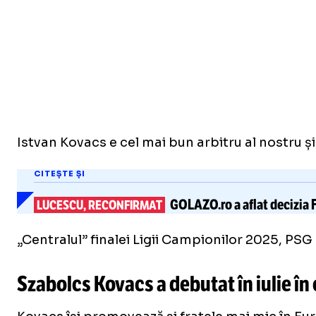
Istvan Kovacs e cel mai bun arbitru al nostru și
CITEȘTE ȘI
GOLAZO.ro
a aflat
decizia 
LUCESCU, RECONFIRMAT
„Centralul” finalei Ligii Campionilor 2025, PSG 
Szabolcs Kovacs a debutat în iulie în