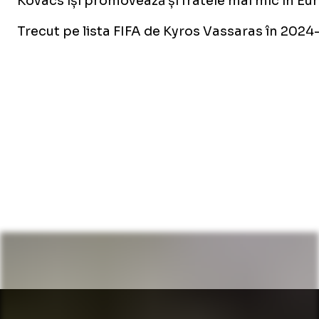
Kovacs își promovează și fratele mai mic în Eur
Trecut pe lista FIFA de Kyros Vassaras în 202