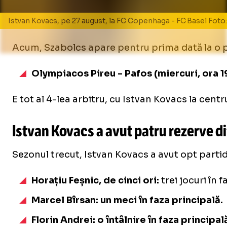
Istvan Kovacs, pe 27 august, la FC Copenhaga - FC Basel Foto
Acum, Szabolcs apare pentru prima dată la o par
Olympiacos Pireu - Pafos (miercuri, ora 1
E tot al 4-lea arbitru, cu Istvan Kovacs la cent
Istvan Kovacs a avut patru rezerve di
Sezonul trecut, Istvan Kovacs a avut opt partide
Horațiu Feșnic, de cinci ori:
trei jocuri în 
Marcel Bîrsan: un meci în faza principală.
Florin Andrei: o întâlnire în faza principal