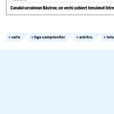
Canalul ucrainean Bâstroe, un vechi subiect tensionat între
uefa
liga campionilor
arbitru
ist