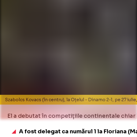
Szabolcs Kovacs (în centru), la Oțelul - Dinamo 2-1, pe 27 iulie,
El a debutat în competițiile continentale chiar la
A fost delegat ca numărul 1 la Floriana (M