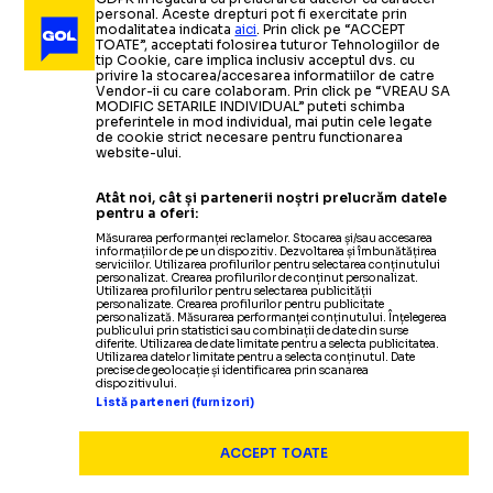
personal. Aceste drepturi pot fi exercitate prin
modalitatea indicata
aici
. Prin click pe “ACCEPT
TOATE”, acceptati folosirea tuturor Tehnologiilor de
tip Cookie, care implica inclusiv acceptul dvs. cu
privire la stocarea/accesarea informatiilor de catre
Vendor-ii cu care colaboram. Prin click pe “VREAU SA
MODIFIC SETARILE INDIVIDUAL” puteti schimba
preferintele in mod individual, mai putin cele legate
de cookie strict necesare pentru functionarea
website-ului.
Atât noi, cât și partenerii noștri prelucrăm datele
pentru a oferi:
Măsurarea performanței reclamelor. Stocarea și/sau accesarea
informațiilor de pe un dispozitiv. Dezvoltarea și îmbunătățirea
serviciilor. Utilizarea profilurilor pentru selectarea conținutului
personalizat. Crearea profilurilor de conținut personalizat.
Utilizarea profilurilor pentru selectarea publicității
personalizate. Crearea profilurilor pentru publicitate
personalizată. Măsurarea performanței conținutului. Înțelegerea
publicului prin statistici sau combinații de date din surse
diferite. Utilizarea de date limitate pentru a selecta publicitatea.
Utilizarea datelor limitate pentru a selecta conținutul. Date
precise de geolocație și identificarea prin scanarea
dispozitivului.
Listă parteneri (furnizori)
ACCEPT TOATE