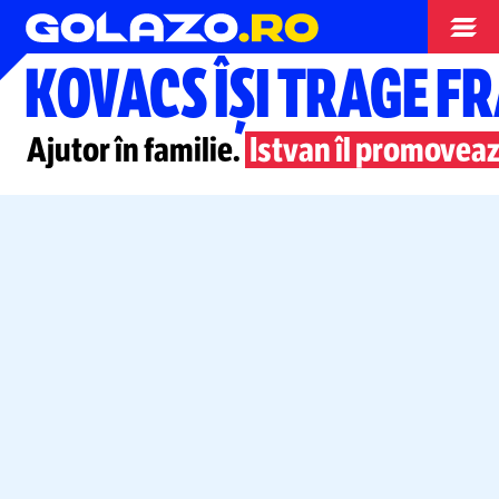
Liga Campionilor
KOVACS ÎȘI TRAGE FR
Ajutor în familie.
Istvan îl promovea