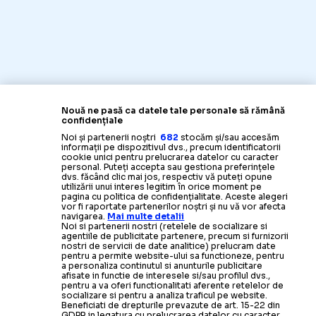
Nouă ne pasă ca datele tale personale să rămână
confidențiale
Noi și partenerii noștri
682
stocăm și/sau accesăm
informații pe dispozitivul dvs., precum identificatorii
cookie unici pentru prelucrarea datelor cu caracter
personal. Puteți accepta sau gestiona preferințele
dvs. făcând clic mai jos, respectiv vă puteți opune
utilizării unui interes legitim în orice moment pe
pagina cu politica de confidențialitate. Aceste alegeri
vor fi raportate partenerilor noștri și nu vă vor afecta
navigarea.
Mai multe detalii
Noi si partenerii nostri (retelele de socializare si
agentiile de publicitate partenere, precum si furnizorii
nostri de servicii de date analitice) prelucram date
pentru a permite website-ului sa functioneze, pentru
a personaliza continutul si anunturile publicitare
afisate in functie de interesele si/sau profilul dvs.,
pentru a va oferi functionalitati aferente retelelor de
socializare si pentru a analiza traficul pe website.
Beneficiati de drepturile prevazute de art. 15-22 din
GDPR in legatura cu prelucrarea datelor cu caracter