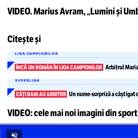
VIDEO. Marius Avram, „Lumini și Umbre”
Citește și
LIGA CAMPIONILOR
Arbitrul
Mari
ÎNCĂ UN ROMÂN ÎN LIGA CAMPIONILOR
SUPERLIGA
Un
nume-surpriză
a câștigat 
CÂȚI BANI AU ARBITRII
VIDEO: cele mai noi imagini din sport
Unmute