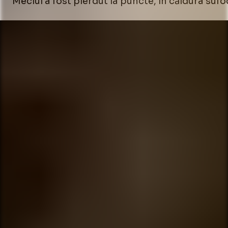
Meciul a fost pierdut la puncte, în căldura suf