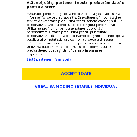
Atât noi, cât și partenerii noștri prelucrăm datele
pentru a oferi:
Măsurarea performanței reclamelor. Stocarea și/sau accesarea
informațiilor de pe un dispozitiv. Dezvoltarea și îmbunătățirea
serviciilor. Utilizarea profilurilor pentru selectarea conținutului
personalizat. Crearea profilurilor de conținut personalizat.
Utilizarea profilurilor pentru selectarea publicității
personalizate. Crearea profilurilor pentru publicitate
personalizată. Măsurarea performanței conținutului. Înțelegerea
publicului prin statistici sau combinații de date din surse
diferite. Utilizarea de date limitate pentru a selecta publicitatea.
Utilizarea datelor limitate pentru a selecta conținutul. Date
precise de geolocație și identificarea prin scanarea
dispozitivului.
Listă parteneri (furnizori)
ACCEPT TOATE
VREAU SA MODIFIC SETARILE INDIVIDUAL