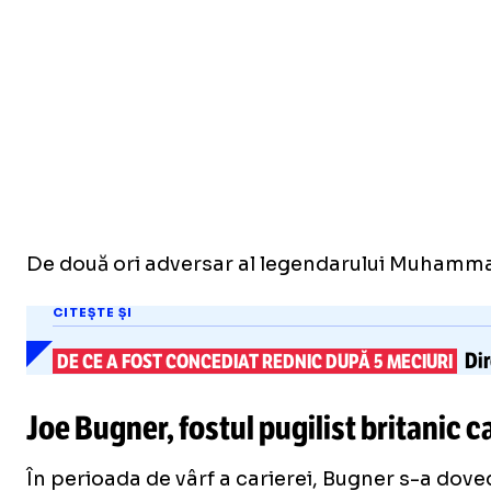
De două ori adversar al legendarului Muhammad 
CITEȘTE ȘI
Dir
DE CE A FOST CONCEDIAT REDNIC DUPĂ 5 MECIURI
Joe Bugner, fostul pugilist britanic c
În perioada de vârf a carierei, Bugner s-a dove