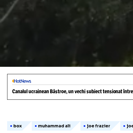
/
Unmute
Canalul ucrainean Bâstroe, un vechi subiect tensionat între
box
muhammad ali
joe frazier
jo