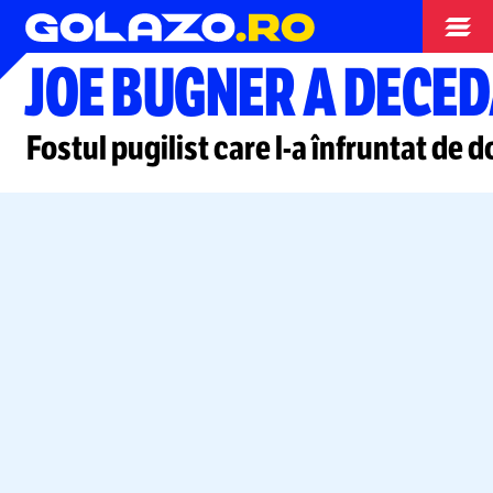
Box
JOE BUGNER A DECE
Fostul pugilist care
l-a
înfruntat de d