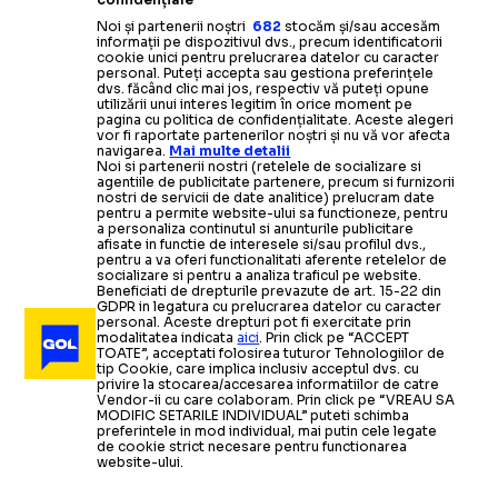
Noi și partenerii noștri
682
stocăm și/sau accesăm
informații pe dispozitivul dvs., precum identificatorii
cookie unici pentru prelucrarea datelor cu caracter
personal. Puteți accepta sau gestiona preferințele
dvs. făcând clic mai jos, respectiv vă puteți opune
utilizării unui interes legitim în orice moment pe
pagina cu politica de confidențialitate. Aceste alegeri
vor fi raportate partenerilor noștri și nu vă vor afecta
navigarea.
Mai multe detalii
Noi si partenerii nostri (retelele de socializare si
agentiile de publicitate partenere, precum si furnizorii
nostri de servicii de date analitice) prelucram date
pentru a permite website-ului sa functioneze, pentru
a personaliza continutul si anunturile publicitare
afisate in functie de interesele si/sau profilul dvs.,
pentru a va oferi functionalitati aferente retelelor de
socializare si pentru a analiza traficul pe website.
Beneficiati de drepturile prevazute de art. 15-22 din
GDPR in legatura cu prelucrarea datelor cu caracter
personal. Aceste drepturi pot fi exercitate prin
modalitatea indicata
aici
. Prin click pe “ACCEPT
TOATE”, acceptati folosirea tuturor Tehnologiilor de
tip Cookie, care implica inclusiv acceptul dvs. cu
privire la stocarea/accesarea informatiilor de catre
Vendor-ii cu care colaboram. Prin click pe “VREAU SA
MODIFIC SETARILE INDIVIDUAL” puteti schimba
preferintele in mod individual, mai putin cele legate
de cookie strict necesare pentru functionarea
website-ului.