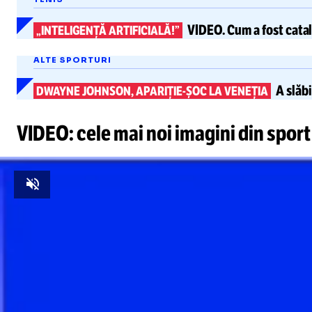
VIDEO.
Cum a fost cata
„INTELIGENȚĂ ARTIFICIALĂ!”
ALTE SPORTURI
A slăbi
DWAYNE JOHNSON,
APARIȚIE-ȘOC
LA VENEȚIA
VIDEO: cele mai noi imagini din sport
Unmute