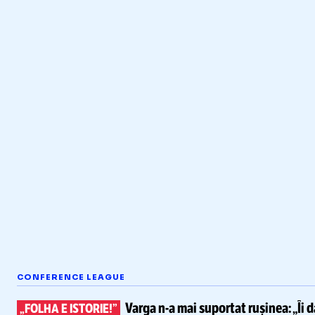
CONFERENCE LEAGUE
Varga
n-a
mai suportat rușinea:
„Îi 
„FOLHA E ISTORIE!”