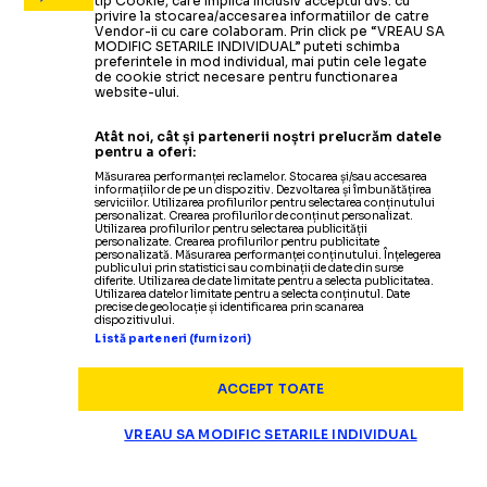
tip Cookie, care implica inclusiv acceptul dvs. cu
privire la stocarea/accesarea informatiilor de catre
Acuză că există
o conspirație împot
FIFA, MESAJ FURIOS
Vendor-ii cu care colaboram. Prin click pe “VREAU SA
MODIFIC SETARILE INDIVIDUAL” puteti schimba
preferintele in mod individual, mai putin cele legate
de cookie strict necesare pentru functionarea
website-ului.
Atât noi, cât și partenerii noștri prelucrăm datele
pentru a oferi:
Măsurarea performanței reclamelor. Stocarea și/sau accesarea
informațiilor de pe un dispozitiv. Dezvoltarea și îmbunătățirea
serviciilor. Utilizarea profilurilor pentru selectarea conținutului
personalizat. Crearea profilurilor de conținut personalizat.
Utilizarea profilurilor pentru selectarea publicității
personalizate. Crearea profilurilor pentru publicitate
personalizată. Măsurarea performanței conținutului. Înțelegerea
publicului prin statistici sau combinații de date din surse
diferite. Utilizarea de date limitate pentru a selecta publicitatea.
Utilizarea datelor limitate pentru a selecta conținutul. Date
precise de geolocație și identificarea prin scanarea
dispozitivului.
Listă parteneri (furnizori)
ACCEPT TOATE
VREAU SA MODIFIC SETARILE INDIVIDUAL