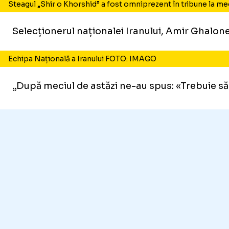
Steagul „Shir o Khorshid” a fost omniprezent în tribune la m
Selecționerul naționalei Iranului, Amir Ghalonei
Echipa Națională a Iranului FOTO: IMAGO
„După meciul de astăzi ne-au spus: «Trebuie să 