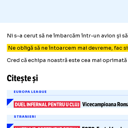
Ni s-a cerut să ne îmbarcăm într-un avion și s
Foto
1
/
6
:
Celebrarea lui Mohammad Mohebi din Iran - Noua Ze
Ne obligă să ne întoarcem mai devreme, fac sit
Cred că echipa noastră este cea mai oprimată d
Citește și
EUROPA LEAGUE
Vicecampioana Români
DUEL INFERNAL PENTRU U CLUJ
STRANIERI