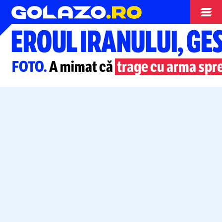
Campionatul Mondial
EROUL IRANULUI, G
FOTO.
A mimat că
trage cu arma spre