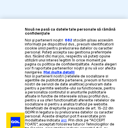
Nouă ne pasă ca datele tale personale să rămână
confidențiale
Noi și partenerii noștri
682
stocăm și/sau accesăm
informații pe dispozitivul dvs., precum identificatorii
cookie unici pentru prelucrarea datelor cu caracter
personal. Puteți accepta sau gestiona preferințele
dvs. făcând clic mai jos, respectiv vă puteți opune
utilizării unui interes legitim în orice moment pe
pagina cu politica de confidențialitate. Aceste alegeri
vor fi raportate partenerilor noștri și nu vă vor afecta
navigarea.
Mai multe detalii
Noi si partenerii nostri (retelele de socializare si
agentiile de publicitate partenere, precum si furnizorii
nostri de servicii de date analitice) prelucram date
pentru a permite website-ului sa functioneze, pentru
a personaliza continutul si anunturile publicitare
afisate in functie de interesele si/sau profilul dvs.,
pentru a va oferi functionalitati aferente retelelor de
socializare si pentru a analiza traficul pe website.
Beneficiati de drepturile prevazute de art. 15-22 din
GDPR in legatura cu prelucrarea datelor cu caracter
personal. Aceste drepturi pot fi exercitate prin
modalitatea indicata
aici
. Prin click pe “ACCEPT
CAMPIONATE
TOATE”, acceptati folosirea tuturor Tehnologiilor de