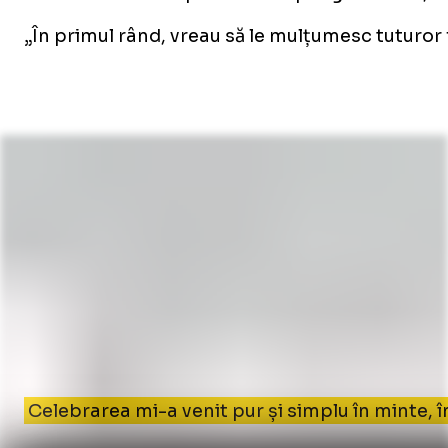
„În primul rând, vreau să le mulțumesc tuturor 
Celebrarea mi-a venit pur și simplu în minte, 