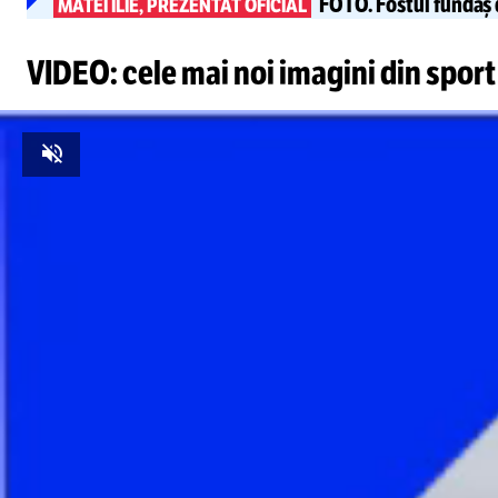
FOTO.
Fostul fundaș 
MATEI ILIE, PREZENTAT OFICIAL
VIDEO: cele mai noi imagini din sport
Unmute