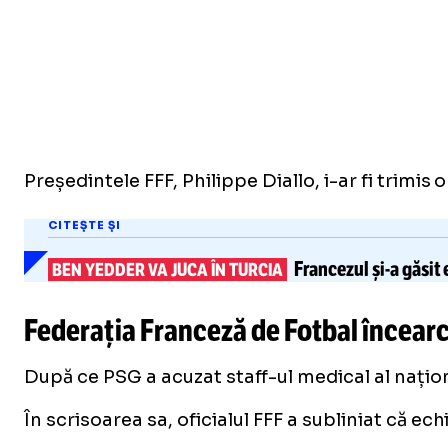
Președintele FFF, Philippe Diallo, i-ar fi trimi
CITEȘTE ȘI
Francezul
și-a
găsit 
BEN YEDDER VA JUCA ÎN TURCIA
Federația Franceză de Fotbal încearc
După ce PSG a acuzat staff-ul medical al națion
În scrisoarea sa, oficialul FFF a subliniat că e