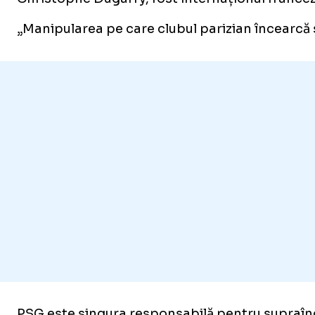
„Manipularea pe care clubul parizian încearcă 
PSG este singura responsabilă pentru supraînc