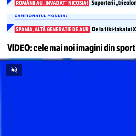
Suporterii „tricolo
ROMÂNII AU „INVADAT” NICOSIA!
CAMPIONATUL MONDIAL
De la
tiki-taka
lui
X
SPANIA, ALTĂ GENERAȚIE DE AUR
VIDEO: cele mai noi imagini din sport
Unmute