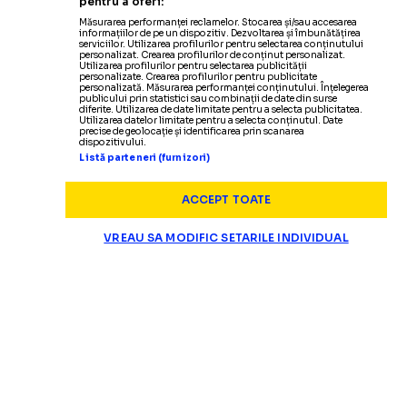
pentru a oferi:
Măsurarea performanței reclamelor. Stocarea și/sau accesarea
informațiilor de pe un dispozitiv. Dezvoltarea și îmbunătățirea
serviciilor. Utilizarea profilurilor pentru selectarea conținutului
personalizat. Crearea profilurilor de conținut personalizat.
Utilizarea profilurilor pentru selectarea publicității
personalizate. Crearea profilurilor pentru publicitate
personalizată. Măsurarea performanței conținutului. Înțelegerea
publicului prin statistici sau combinații de date din surse
diferite. Utilizarea de date limitate pentru a selecta publicitatea.
Utilizarea datelor limitate pentru a selecta conținutul. Date
precise de geolocație și identificarea prin scanarea
dispozitivului.
Listă parteneri (furnizori)
ACCEPT TOATE
VREAU SA MODIFIC SETARILE INDIVIDUAL