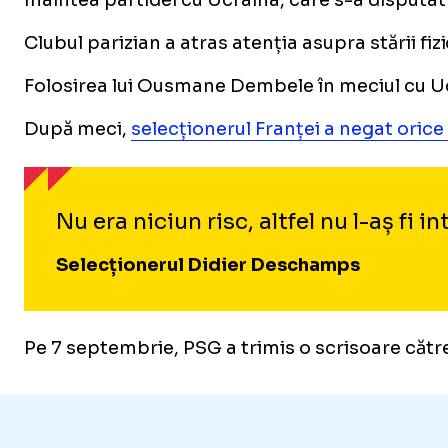
Înaintea partidei cu Ucraina, care s-a disputat 
Clubul parizian a atras atenția asupra stării fiz
Folosirea lui Ousmane Dembele în meciul cu Ucr
După meci,
selecționerul Franței a negat orice 
Nu era niciun risc, altfel nu l-aș fi
Selecționerul Didier Deschamps
Pe 7 septembrie, PSG a trimis o scrisoare către