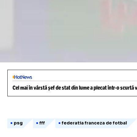
Loaded
:
3.56%
/
Unmute
Cel mai în vârstă șef de stat din lume a plecat într-o scurtă
psg
fff
federatia franceza de fotbal