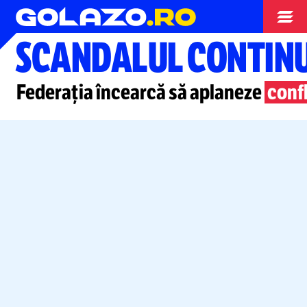
Campionatul Mondial
SCANDALUL CONTINU
Federația încearcă să aplaneze
confl