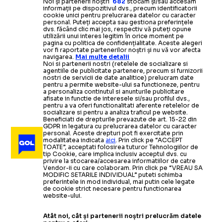
Noi și partenerii noștri
682
stocăm și/sau accesăm
informații pe dispozitivul dvs., precum identificatorii
cookie unici pentru prelucrarea datelor cu caracter
personal. Puteți accepta sau gestiona preferințele
dvs. făcând clic mai jos, respectiv vă puteți opune
utilizării unui interes legitim în orice moment pe
pagina cu politica de confidențialitate. Aceste alegeri
vor fi raportate partenerilor noștri și nu vă vor afecta
navigarea.
Mai multe detalii
Noi si partenerii nostri (retelele de socializare si
agentiile de publicitate partenere, precum si furnizorii
nostri de servicii de date analitice) prelucram date
pentru a permite website-ului sa functioneze, pentru
a personaliza continutul si anunturile publicitare
afisate in functie de interesele si/sau profilul dvs.,
pentru a va oferi functionalitati aferente retelelor de
socializare si pentru a analiza traficul pe website.
Beneficiati de drepturile prevazute de art. 15-22 din
GDPR in legatura cu prelucrarea datelor cu caracter
personal. Aceste drepturi pot fi exercitate prin
modalitatea indicata
aici
. Prin click pe “ACCEPT
TOATE”, acceptati folosirea tuturor Tehnologiilor de
tip Cookie, care implica inclusiv acceptul dvs. cu
privire la stocarea/accesarea informatiilor de catre
Vendor-ii cu care colaboram. Prin click pe “VREAU SA
MODIFIC SETARILE INDIVIDUAL” puteti schimba
preferintele in mod individual, mai putin cele legate
de cookie strict necesare pentru functionarea
website-ului.
Atât noi, cât și partenerii noștri prelucrăm datele