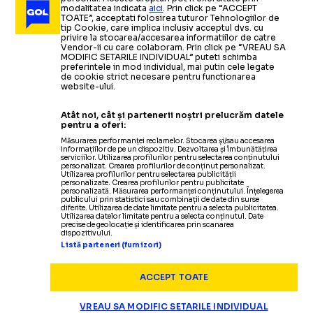
modalitatea indicata
aici
. Prin click pe “ACCEPT
TOATE”, acceptati folosirea tuturor Tehnologiilor de
tip Cookie, care implica inclusiv acceptul dvs. cu
privire la stocarea/accesarea informatiilor de catre
Vendor-ii cu care colaboram. Prin click pe “VREAU SA
MODIFIC SETARILE INDIVIDUAL” puteti schimba
preferintele in mod individual, mai putin cele legate
de cookie strict necesare pentru functionarea
website-ului.
Atât noi, cât și partenerii noștri prelucrăm datele
pentru a oferi:
Măsurarea performanței reclamelor. Stocarea și/sau accesarea
informațiilor de pe un dispozitiv. Dezvoltarea și îmbunătățirea
serviciilor. Utilizarea profilurilor pentru selectarea conținutului
personalizat. Crearea profilurilor de conținut personalizat.
Utilizarea profilurilor pentru selectarea publicității
personalizate. Crearea profilurilor pentru publicitate
personalizată. Măsurarea performanței conținutului. Înțelegerea
publicului prin statistici sau combinații de date din surse
diferite. Utilizarea de date limitate pentru a selecta publicitatea.
Utilizarea datelor limitate pentru a selecta conținutul. Date
precise de geolocație și identificarea prin scanarea
dispozitivului.
Listă parteneri (furnizori)
ACCEPT TOATE
VREAU SA MODIFIC SETARILE INDIVIDUAL