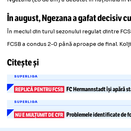
În august, Ngezana a gafat decisiv c
În meciul din turul sezonului regulat dintre FC
FCSB a condus 2-0 până aproape de final. Koljic 
Citește și
SUPERLIGA
FC Hermannstadt
își apără st
REPLICĂ PENTRU FCSB
SUPERLIGA
Problemele identificate de fo
NU E MULȚUMIT DE CFR