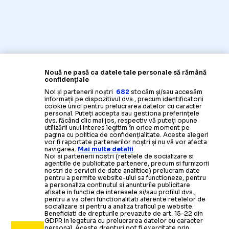
Nouă ne pasă ca datele tale personale să rămână
confidențiale
Noi și partenerii noștri
682
stocăm și/sau accesăm
informații pe dispozitivul dvs., precum identificatorii
cookie unici pentru prelucrarea datelor cu caracter
personal. Puteți accepta sau gestiona preferințele
dvs. făcând clic mai jos, respectiv vă puteți opune
utilizării unui interes legitim în orice moment pe
pagina cu politica de confidențialitate. Aceste alegeri
vor fi raportate partenerilor noștri și nu vă vor afecta
navigarea.
Mai multe detalii
Noi si partenerii nostri (retelele de socializare si
agentiile de publicitate partenere, precum si furnizorii
nostri de servicii de date analitice) prelucram date
pentru a permite website-ului sa functioneze, pentru
a personaliza continutul si anunturile publicitare
afisate in functie de interesele si/sau profilul dvs.,
pentru a va oferi functionalitati aferente retelelor de
socializare si pentru a analiza traficul pe website.
Beneficiati de drepturile prevazute de art. 15-22 din
GDPR in legatura cu prelucrarea datelor cu caracter
personal. Aceste drepturi pot fi exercitate prin