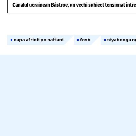
Canalul ucrainean Bâstroe, un vechi subiect tensionat între
cupa africii pe natiuni
fcsb
siyabonga n