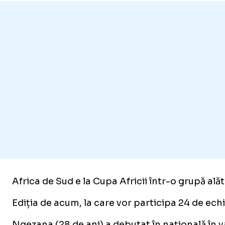
Africa de Sud e la Cupa Africii într-o grupă ală
Ediția de acum, la care vor participa 24 de ech
Ngezana (28 de ani) a debutat în națională în va