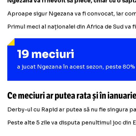
Ngezana va fi nevoit să plece, chiar cu o săpt
Aproape sigur Ngezana va fi convocat, iar comp
Primul meci al naționalei din Africa de Sud va 
19 meciuri
a jucat Ngezana în acest sezon, peste 80% di
Ce meciuri ar putea rata și în ianuari
Derby-ul cu Rapid ar putea să nu fie singura pa
Peste alte 5 zile va disputa penultimul joc din