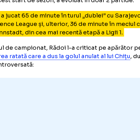
 Basilio Ndong
dașul din Guinea Ecuatorială o părăsește p
 în acest start de sezon, a evoluat în doar 2 p
esta a jucat 65 de minute în turul „dublei” c
nference League și, ulterior, 36 de minute în
rmannstadt, din cea mai recentă etapă a Ligii
meciul de campionat, Rădoi l-a criticat pe a
ajarea ratată care a dus la golul anulat al lui
ă controversată: