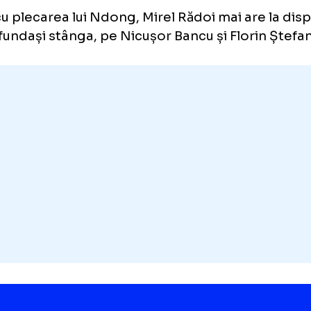
Cele două părți au încheiat colaborarea 
astfel că Ndong este liber să semneze cu un
perioada petrecută pe „Ion Oblemenco”, fun
meciuri în tricoul alb-albastru, reușind să o
isive.
tru a-l aduce în „Bănie”, Universitatea Craio
vegienilor de la Start suma de 200.000 de 
tă cu plecarea lui Ndong, Mirel Rădoi mai ar
i doi fundași stânga, pe Nicușor Bancu și Flor