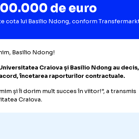
400.000 de euro
este cota lui Basilio Ndong, conform Tran