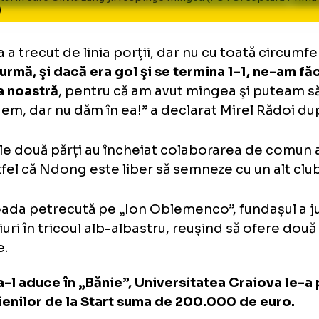
mentul în care Silviu Lung jr. respinge mingea (FOTO: ca
ort 1)
ngea a trecut de linia porţii, dar nu cu toată
ă la urmă, şi dacă era gol şi se termina 1-1,
 mâna noastră
, pentru că am avut mingea şi 
pingem, dar nu dăm în ea!” a declarat Mirel