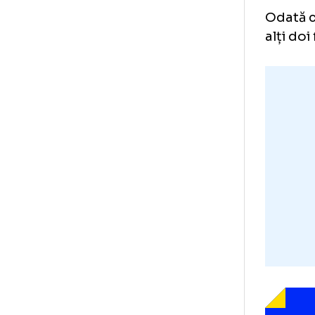
În 
de 
dec
Pen
nor
Oda
alț