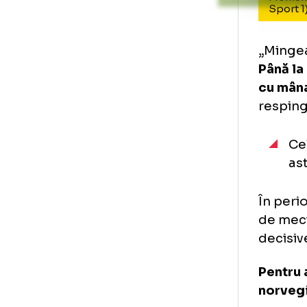
Mo
Sp
„Mi
Pân
cu
res