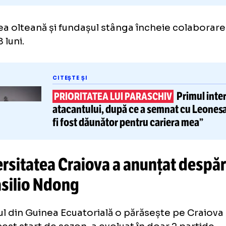
parea olteană și fundașul stânga încheie c
i și 8 luni.
CITEȘTE ȘI
Pr
PRIORITATEA LUI PARASCHIV
atacantului, după ce a semnat
c
fi fost dăunător pentru cariera
iversitatea Craiova a anunțat 