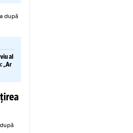
olaborarea după
imul interviu al
u Leonesa
: „Ar
 mea”
despărțirea