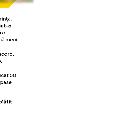
ptură Prima
 circumferinţa.
 ne-am făcut-o
puteam să o
 Rădoi după meci.