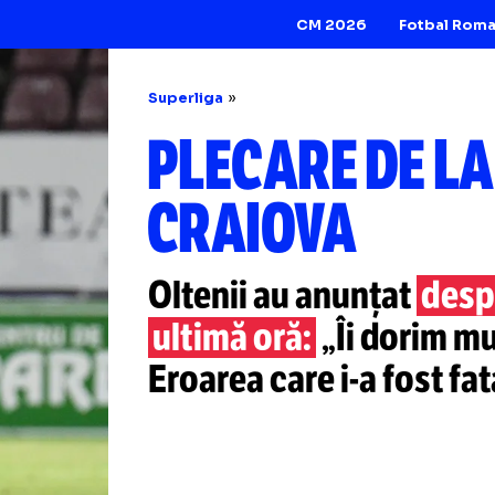
CM 2026
Superliga
PLECARE DE
CRAIOVA
Oltenii au anunța
ultimă oră:
„Îi do
Eroarea care
i-a
fo