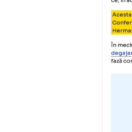
de
Fun
ce,
Ac
Co
He
În 
deg
faz