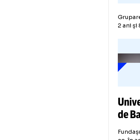
Gru
2 an
Un