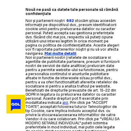
Nouă ne pasă ca datele tale personale să rămână
confidențiale
Noi și partenerii noștri
682
stocăm și/sau accesăm
informații pe dispozitivul dvs., precum identificatorii
cookie unici pentru prelucrarea datelor cu caracter
personal. Puteți accepta sau gestiona preferințele
dvs. făcând clic mai jos, respectiv vă puteți opune
utilizării unui interes legitim în orice moment pe
pagina cu politica de confidențialitate. Aceste alegeri
vor fi raportate partenerilor noștri și nu vă vor afecta
navigarea.
Mai multe detalii
Noi si partenerii nostri (retelele de socializare si
agentiile de publicitate partenere, precum si furnizorii
nostri de servicii de date analitice) prelucram date
pentru a permite website-ului sa functioneze, pentru
a personaliza continutul si anunturile publicitare
afisate in functie de interesele si/sau profilul dvs.,
pentru a va oferi functionalitati aferente retelelor de
socializare si pentru a analiza traficul pe website.
Beneficiati de drepturile prevazute de art. 15-22 din
GDPR in legatura cu prelucrarea datelor cu caracter
personal. Aceste drepturi pot fi exercitate prin
modalitatea indicata
aici
. Prin click pe “ACCEPT
TOATE”, acceptati folosirea tuturor Tehnologiilor de
tip Cookie, care implica inclusiv acceptul dvs. cu
privire la stocarea/accesarea informatiilor de catre
Vendor-ii cu care colaboram. Prin click pe “VREAU SA
MODIFIC SETARILE INDIVIDUAL” puteti schimba
preferintele in mod individual, mai putin cele legate