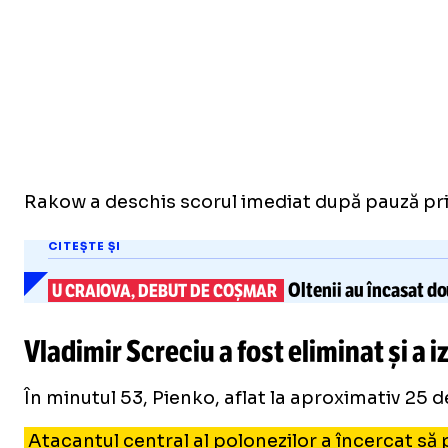
Rakow a deschis scorul imediat după pauză prin 
CITEȘTE ȘI
Oltenii
au încasat do
U CRAIOVA, DEBUT DE COȘMAR
Vladimir Screciu a fost eliminat și a i
În minutul 53, Pienko, aflat la aproximativ 25 d
Atacantul central al polonezilor a încercat să p