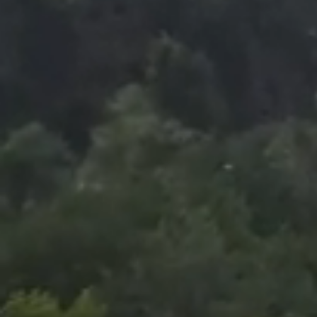
Foto
1
/
10
:
Eliminare Vladimir Screciu.jpg