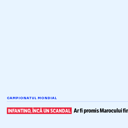
CAMPIONATUL MONDIAL
Ar fi promis Marocului
fi
INFANTINO, ÎNCĂ UN SCANDAL