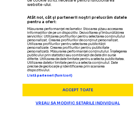
de cookie strict necesare pentru functionarea
website-ului.
Atât noi, cât și partenerii noștri prelucrăm datele
pentru a oferi:
Măsurarea performanței reclamelor. Stocarea și/sau accesarea
informațiilor de pe un dispozitiv. Dezvoltarea și îmbunătățirea
serviciilor. Utilizarea profilurilor pentru selectarea conținutului
personalizat. Crearea profilurilor de conținut personalizat.
Utilizarea profilurilor pentru selectarea publicității
personalizate. Crearea profilurilor pentru publicitate
personalizată. Măsurarea performanței conținutului. Înțelegerea
publicului prin statistici sau combinații de date din surse
diferite. Utilizarea de date limitate pentru a selecta publicitatea.
Utilizarea datelor limitate pentru a selecta conținutul. Date
precise de geolocație și identificarea prin scanarea
dispozitivului.
Listă parteneri (furnizori)
ACCEPT TOATE
VREAU SA MODIFIC SETARILE INDIVIDUAL