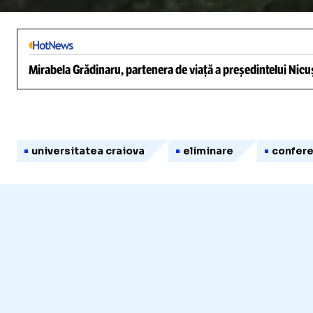
Unmute
Mirabela Grădinaru, partenera de viață a președintelui Nicuș
universitatea craiova
eliminare
confere