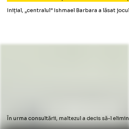
Inițial, „centralul” Ishmael Barbara a lăsat joc
În urma consultării, maltezul a decis să-l elimi