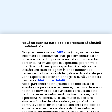
Nouă ne pasă ca datele tale personale să rămână
confidențiale
Noi și partenerii noștri
682
stocăm și/sau accesăm
informații pe dispozitivul dvs., precum identificatorii
cookie unici pentru prelucrarea datelor cu caracter
personal. Puteți accepta sau gestiona preferințele
dvs. făcând clic mai jos, respectiv vă puteți opune
utilizării unui interes legitim în orice moment pe
pagina cu politica de confidențialitate. Aceste alegeri
vor fi raportate partenerilor noștri și nu vă vor afecta
navigarea.
Mai multe detalii
Noi si partenerii nostri (retelele de socializare si
agentiile de publicitate partenere, precum si furnizorii
nostri de servicii de date analitice) prelucram date
pentru a permite website-ului sa functioneze, pentru
a personaliza continutul si anunturile publicitare
afisate in functie de interesele si/sau profilul dvs.,
pentru a va oferi functionalitati aferente retelelor de
socializare si pentru a analiza traficul pe website.
Beneficiati de drepturile prevazute de art. 15-22 din