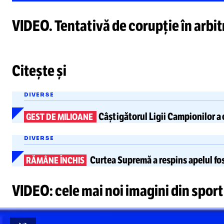
VIDEO. Tentativă de corupție în arbit
Citește și
DIVERSE
Câștigătorul Ligii Campionilor
a 
GEST DE MILIOANE
DIVERSE
Curtea Supremă
a respins apelul
fos
RĂMÂNE ÎNCHIS
VIDEO: cele mai noi imagini din sport