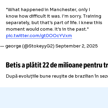
"What happened in Manchester, only I
know how difficult it was. I'm sorry. Training
separately, but that's part of life. I knew this
moment would come. It's in the past."
pic.twitter.com/gt0OOcYVxm
— george (@StokeyyG2)
September 2, 2025
Betis a plătit 22 de milioane pentru t
După evoluțiile bune reușite de brazilian în sez