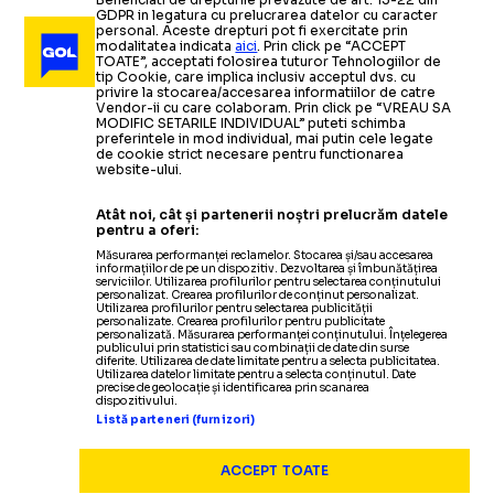
GDPR in legatura cu prelucrarea datelor cu caracter
personal. Aceste drepturi pot fi exercitate prin
modalitatea indicata
aici
. Prin click pe “ACCEPT
TOATE”, acceptati folosirea tuturor Tehnologiilor de
tip Cookie, care implica inclusiv acceptul dvs. cu
privire la stocarea/accesarea informatiilor de catre
Vendor-ii cu care colaboram. Prin click pe “VREAU SA
MODIFIC SETARILE INDIVIDUAL” puteti schimba
preferintele in mod individual, mai putin cele legate
de cookie strict necesare pentru functionarea
website-ului.
Atât noi, cât și partenerii noștri prelucrăm datele
pentru a oferi:
Măsurarea performanței reclamelor. Stocarea și/sau accesarea
informațiilor de pe un dispozitiv. Dezvoltarea și îmbunătățirea
serviciilor. Utilizarea profilurilor pentru selectarea conținutului
personalizat. Crearea profilurilor de conținut personalizat.
Utilizarea profilurilor pentru selectarea publicității
personalizate. Crearea profilurilor pentru publicitate
personalizată. Măsurarea performanței conținutului. Înțelegerea
publicului prin statistici sau combinații de date din surse
diferite. Utilizarea de date limitate pentru a selecta publicitatea.
Utilizarea datelor limitate pentru a selecta conținutul. Date
precise de geolocație și identificarea prin scanarea
dispozitivului.
Listă parteneri (furnizori)
ACCEPT TOATE