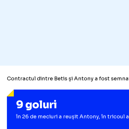
Contractul dintre Betis și Antony a fost semna
9 goluri
în 26 de meciuri a reușit Antony, în tricou