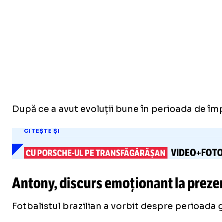
După ce a avut evoluții bune în perioada de împ
CITEȘTE ȘI
VIDEO+FOT
CU
PORSCHE-UL
PE TRANSFĂGĂRĂȘAN
Antony, discurs emoționant la prezent
Fotbalistul brazilian a vorbit despre perioada g