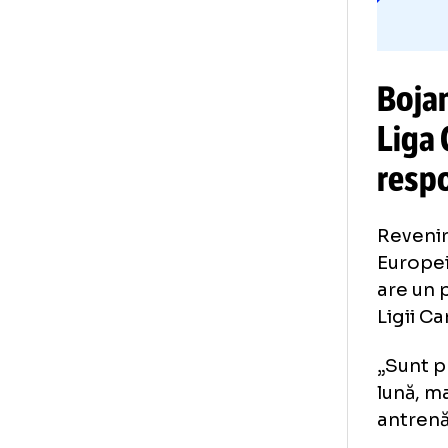
Bo
Li
re
Rev
Eur