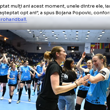
avut mult timp să construim tactica, să pre
aliu. Pot vedea că motivația și energia de 
t mereu la cel mai înalt nivel, pentru că ele c
rg.
Final 4-ul Ligii Campionilor (FOTO: Raed Krishan / GOLAZO
așteptat mulți ani acest moment, unele dintre
, a așteptat opt ani”, a spus Bojana Popov
cl.eurohandball.