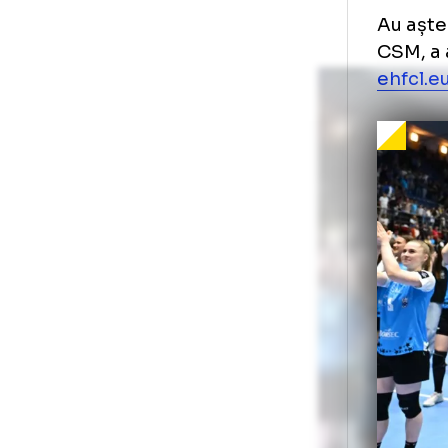
Am 
det
sun
me
Foto
1
/
46
:
CSM București, bucurie după calificarea în 
Au 
CSM
ehf