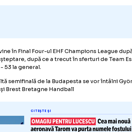
Adaugă GOLAZO.ro la favori
 revine în Final Four-ul EHF Champions Le
 de așteptare, după ce a trecut în sferturi d
r 62 - 53 la general.
cealaltă semifinală de la Budapesta se vor în
 KC și Brest Bretagne Handball