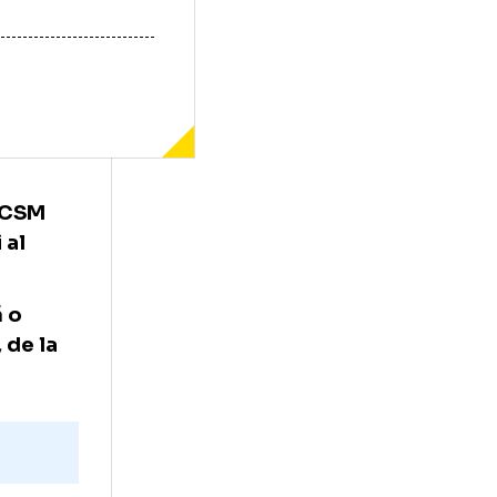
lor de la CSM
tant meci al
ilor după o
 6 iunie, de la