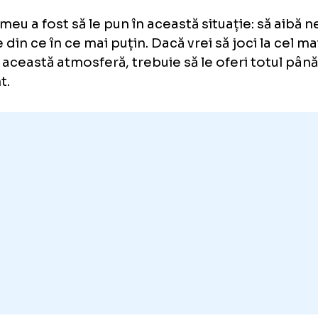
ovic a explicat și că își dorește ca jucătoare
 multă autonomie în teren, să citească singur
iziile potrivite în momentele importante.
iar cred că avem o șansă mare să facem cev
te fete vor pleca după acest sezon de la CS
m rămân puternice împreună pentru că vor s
preună.
pul meu a fost să le pun în această situație:
mine din ce în ce mai puțin. Dacă vrei să joci 
el, în această atmosferă, trebuie să le oferi t
ment.