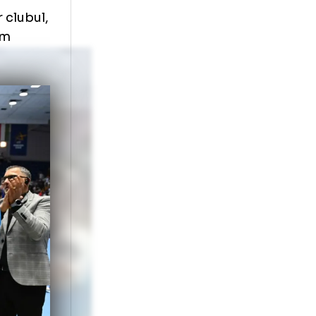
gătim fiecare
la antrenamente
hiar știu unde
.ro)
 ele, iar clubul,
ic, conform