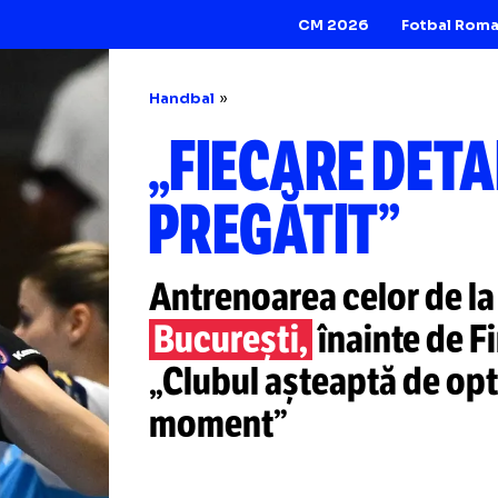
CM 2026
Handbal
„FIECARE D
PREGĂTIT”
Antrenoarea celo
București,
înaint
„Clubul așteaptă 
moment”