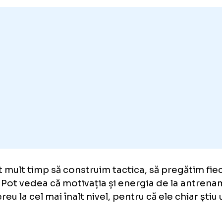
 un palmares impresionant ca jucătoare, cu 
ii Campionilor câștigate.
nt pregătite. Nu am avut foarte multe meciur
ă, mai. Am avut mult spațiu pentru antrenam
renăm cu adevărat împreună și să punem totu