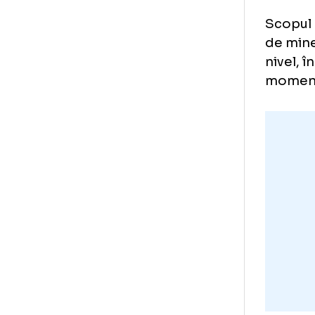
Pop
mai
dec
„Ch
Mul
acu
îm
Sco
de 
niv
mo