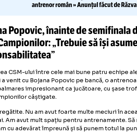
CITEȘTE ȘI
Cea 
OMAGIU PENTRU LUCESCU
aeronavă Tarom
va purta nume
antrenor român » Anunțul făcu
Lucescu
jana Popovic, înainte de semif
ga Campionilor: „Trebuie să îș
sponsabilitatea”
enirea CSM-ului între cele mai bune patru e
opei a venit cu Bojana Popovic pe bancă, o