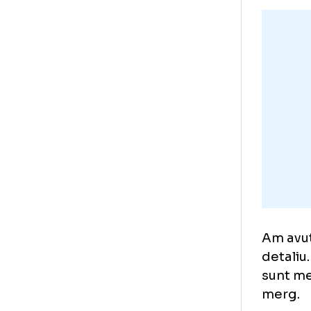
are
Lig
„Su
lun
ant