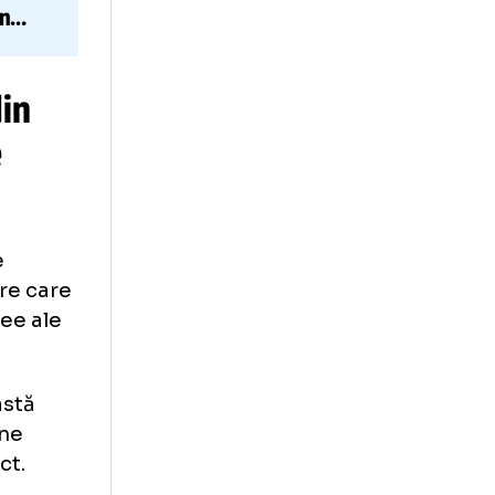
mai nouă
le
fostului mare
t de Răzvan
inala din
i asume
chipe ale
 antrenoare care