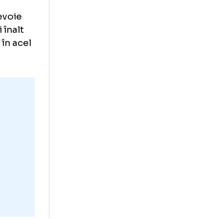
le să aibă tot
e fazele și să ia
a important.
M și cred că
ă facă asta
 să aibă nevoie
la cel mai înalt
otul până în acel