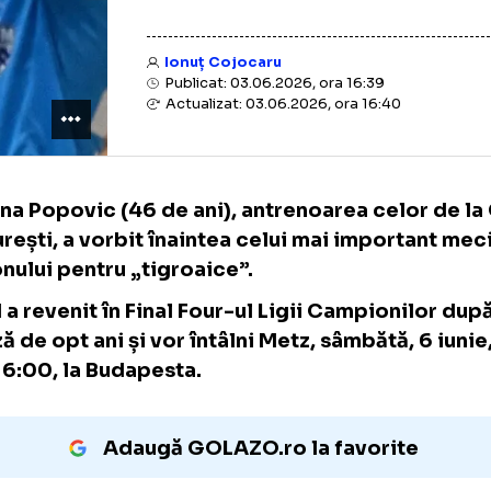
Ionuț Cojocaru
Publicat: 03.06.2026, ora 16:39
Actualizat: 03.06.2026, ora 16:40
Bojana Popovic (46 de ani), antrenoarea ce
București, a vorbit înaintea celui mai impor
sezonului pentru „tigroaice”.
CSM a revenit în Final Four-ul Ligii Campion
pauză de opt ani și vor întâlni Metz, sâmbătă,
ora 16:00, la Budapesta.