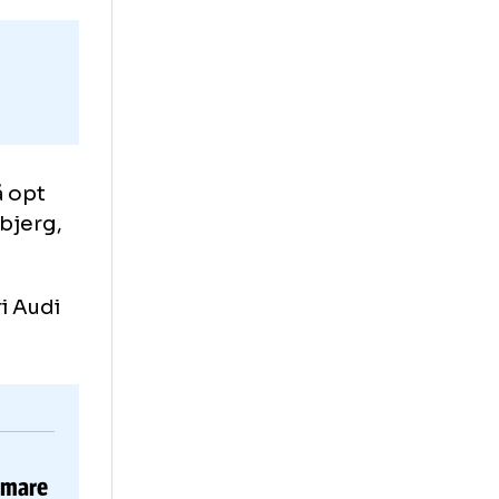
te
ague după opt
e Team Esbjerg,
tâlni Györi Audi