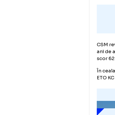
CSM
ani
sco
În 
ETO