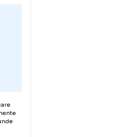
șase trofee ale
i în această
ente. Să ne
l la punct.