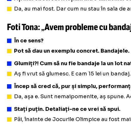
Da, au mai fost. Dar cum nu stau în sala de 
Foti Tona: „Avem probleme cu banda
În ce sens?
Pot să dau un exemplu concret. Bandajele. D
Glumiți?! Cum să nu fie bandaje la un lot n
Aș fi vrut să glumesc. E cam 15 lei un bandaj
Încep să cred că, pur și simplu, performanț
Da, așa e. Sunt nemaipomenite, aș spune. Adic
Stați puțin. Detaliați-ne ce vrei să spui.
Păi, înainte de Jocurile Olimpice au fost ma