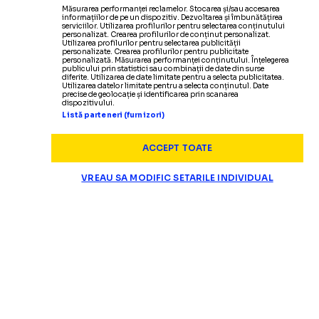
Măsurarea performanței reclamelor. Stocarea și/sau accesarea
informațiilor de pe un dispozitiv. Dezvoltarea și îmbunătățirea
serviciilor. Utilizarea profilurilor pentru selectarea conținutului
personalizat. Crearea profilurilor de conținut personalizat.
Utilizarea profilurilor pentru selectarea publicității
personalizate. Crearea profilurilor pentru publicitate
personalizată. Măsurarea performanței conținutului. Înțelegerea
publicului prin statistici sau combinații de date din surse
diferite. Utilizarea de date limitate pentru a selecta publicitatea.
Utilizarea datelor limitate pentru a selecta conținutul. Date
precise de geolocație și identificarea prin scanarea
dispozitivului.
Listă parteneri (furnizori)
ACCEPT TOATE
VREAU SA MODIFIC SETARILE INDIVIDUAL