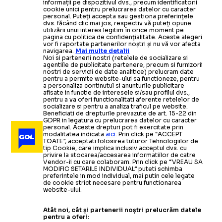
informații pe dispozitivul dvs., precum identificatorii
cookie unici pentru prelucrarea datelor cu caracter
personal. Puteți accepta sau gestiona preferințele
dvs. făcând clic mai jos, respectiv vă puteți opune
utilizării unui interes legitim în orice moment pe
pagina cu politica de confidențialitate. Aceste alegeri
vor fi raportate partenerilor noștri și nu vă vor afecta
navigarea.
Mai multe detalii
Noi si partenerii nostri (retelele de socializare si
agentiile de publicitate partenere, precum si furnizorii
nostri de servicii de date analitice) prelucram date
pentru a permite website-ului sa functioneze, pentru
a personaliza continutul si anunturile publicitare
afisate in functie de interesele si/sau profilul dvs.,
pentru a va oferi functionalitati aferente retelelor de
socializare si pentru a analiza traficul pe website.
Beneficiati de drepturile prevazute de art. 15-22 din
GDPR in legatura cu prelucrarea datelor cu caracter
personal. Aceste drepturi pot fi exercitate prin
modalitatea indicata
aici
. Prin click pe “ACCEPT
TOATE”, acceptati folosirea tuturor Tehnologiilor de
tip Cookie, care implica inclusiv acceptul dvs. cu
privire la stocarea/accesarea informatiilor de catre
Vendor-ii cu care colaboram. Prin click pe “VREAU SA
MODIFIC SETARILE INDIVIDUAL” puteti schimba
preferintele in mod individual, mai putin cele legate
de cookie strict necesare pentru functionarea
website-ului.
Atât noi, cât și partenerii noștri prelucrăm datele
pentru a oferi: