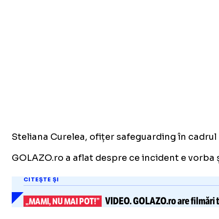
Steliana Curelea, ofițer safeguarding în cadr
GOLAZO.ro a aflat despre ce incident e vorba ș
CITEȘTE ȘI
VIDEO.
GOLAZO.ro are filmări t
„MAMI, NU MAI POT!”