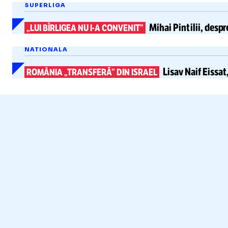
SUPERLIGA
Mihai Pintilii, desp
„LUI BÎRLIGEA NU
I-A
CONVENIT”
NATIONALA
Lisav Naif Eissat
ROMÂNIA „TRANSFERĂ” DIN ISRAEL