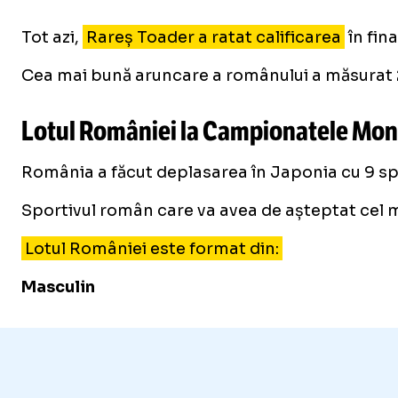
Tot azi,
Rareș Toader a ratat calificarea
în fin
Cea mai bună aruncare a românului a măsurat 20.
Lotul României la Campionatele Mond
România a făcut deplasarea în Japonia cu 9 sport
Sportivul român care va avea de așteptat cel mai
Lotul României este format din:
Masculin