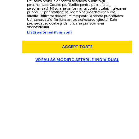
Utilizarea profilurilor pentru selectarea publicității
personalizate. Crearea profilurilor pentru publicitate
personalizată. Măsurarea performanței conținutului. Înțelegerea
publicului prin statistici sau combinații de date din surse
diferite. Utilizarea de date limitate pentru a selecta publicitatea.
Utilizarea datelor limitate pentru a selecta conținutul. Date
precise de geolocație și identificarea prin scanarea
dispozitivului.
Listă parteneri (furnizori)
ACCEPT TOATE
VREAU SA MODIFIC SETARILE INDIVIDUAL