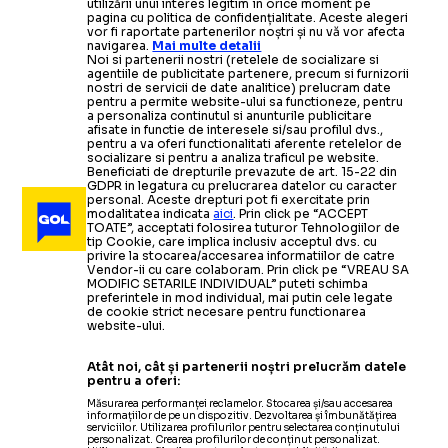
utilizării unui interes legitim în orice moment pe
pagina cu politica de confidențialitate. Aceste alegeri
vor fi raportate partenerilor noștri și nu vă vor afecta
navigarea.
Mai multe detalii
Noi si partenerii nostri (retelele de socializare si
agentiile de publicitate partenere, precum si furnizorii
nostri de servicii de date analitice) prelucram date
pentru a permite website-ului sa functioneze, pentru
a personaliza continutul si anunturile publicitare
afisate in functie de interesele si/sau profilul dvs.,
pentru a va oferi functionalitati aferente retelelor de
socializare si pentru a analiza traficul pe website.
Beneficiati de drepturile prevazute de art. 15-22 din
GDPR in legatura cu prelucrarea datelor cu caracter
personal. Aceste drepturi pot fi exercitate prin
modalitatea indicata
aici
. Prin click pe “ACCEPT
TOATE”, acceptati folosirea tuturor Tehnologiilor de
tip Cookie, care implica inclusiv acceptul dvs. cu
privire la stocarea/accesarea informatiilor de catre
Vendor-ii cu care colaboram. Prin click pe “VREAU SA
MODIFIC SETARILE INDIVIDUAL” puteti schimba
preferintele in mod individual, mai putin cele legate
de cookie strict necesare pentru functionarea
website-ului.
Atât noi, cât și partenerii noștri prelucrăm datele
pentru a oferi:
Măsurarea performanței reclamelor. Stocarea și/sau accesarea
informațiilor de pe un dispozitiv. Dezvoltarea și îmbunătățirea
serviciilor. Utilizarea profilurilor pentru selectarea conținutului
personalizat. Crearea profilurilor de conținut personalizat.