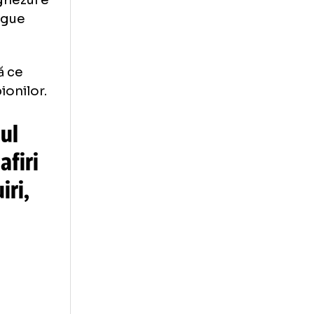
ă pe Chivu
un posibil
ho. Portughezul e
mpions League
hce, după ce
 Liga Campionilor.