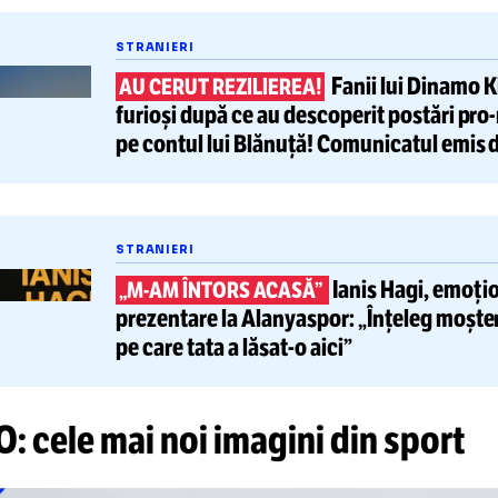
DEO. Tentativă de corupție în a
mânesc: „Avem trei buchete de 
ntru tine”. Marius Avram face d
 ep. 13 din „Lumini și Umbre”
tește și
STRANIERI
Fanii lu
AU CERUT REZILIEREA!
furioși după ce au descoperit
po