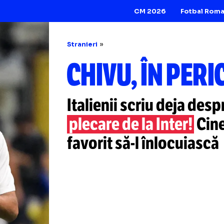
CM 2026
Stranieri
CHIVU, ÎN 
Italienii scriu de
plecare de la Inte
favorit
să-l
înlocu