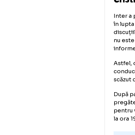
Cr
Int
în 
dis
nu 
in
Ast
con
scă