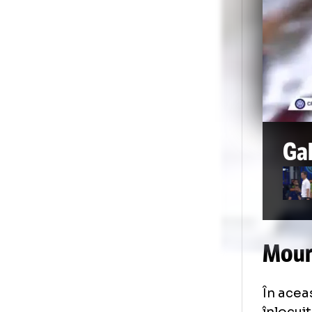
Foto
1
/
17
:
Inter Milano - Torino. Cristi Chivu, la debutul