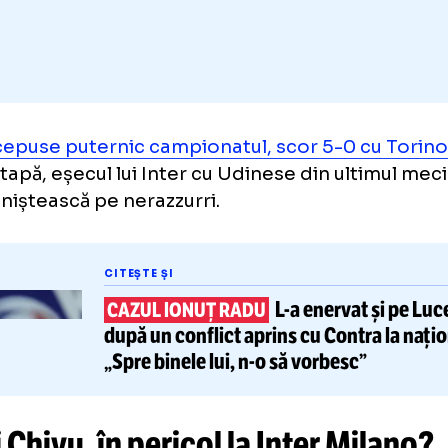
Adaugă GOLAZO.ro la favori
i începuse puternic campionatul, scor 5-0 
ma etapă, eșecul lui Inter cu Udinese din ult
i neliniștească pe nerazzurri.
CITEȘTE ȘI
L-a
enervat
CAZUL IONUȚ RADU