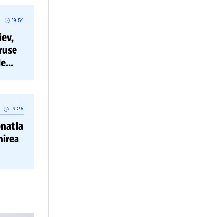
rbitrajul
trandafiri
ezvăluiri,
19:54
i Dinamo Kiev,
stări
pro-ruse