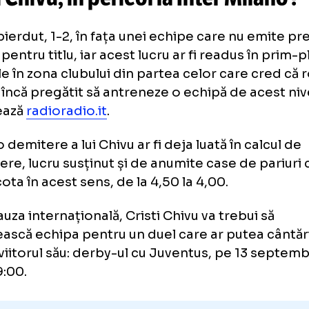
după un
conflict aprins
cu Contr
„Spre binele lui,
n-o
să vorbesc”
isti Chivu, în pericol la Inter M
er a pierdut, 1-2, în fața unei echipe care nu
lupta pentru titlu, iar acest lucru ar fi readus
cuțiile în zona clubului din partea celor car
este încă pregătit să antreneze o echipă de a
formează
radioradio.it
.
fel, o demitere a lui Chivu ar fi deja luată în 
ducere, lucru susținut și de anumite case de
zut cota în acest sens, de la 4,50 la 4,00.