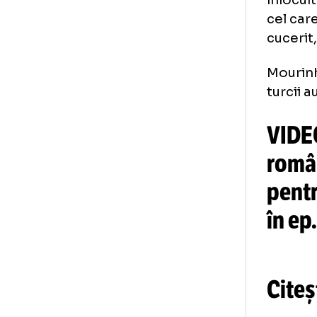
Mo
În 
înl
cel
cuc
Mou
tur