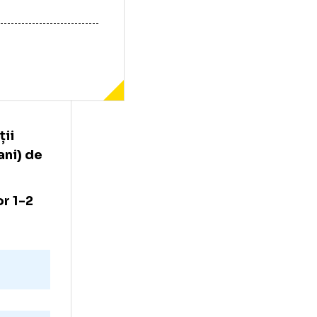
re discuții
u (44 de ani) de
rie A, scor 1-2