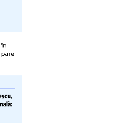
te
cu Torino
în
imul meci pare
 și pe Lucescu,