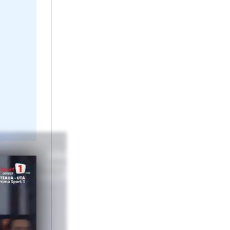
i să
ea cântări enorm
3 septembrie, de