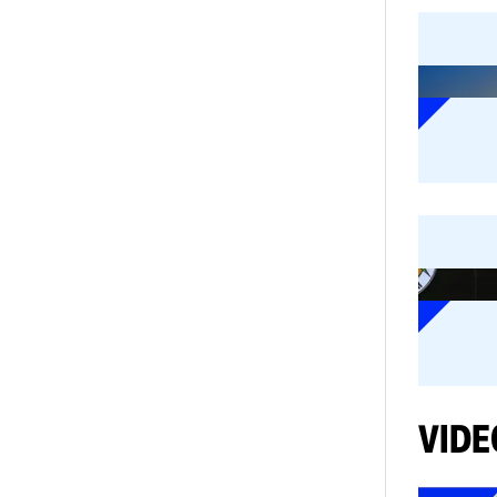
VI
ro
pe
în
Ci