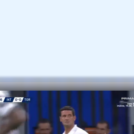
ă pauza internațională, Cristi Chivu va trebu
gătească echipa pentru un duel care ar put
tru viitorul său: derby-ul cu Juventus, pe 1
ora 19:00.