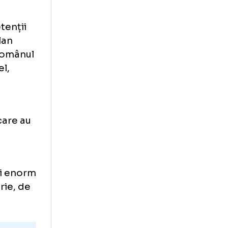
a la națională:
ilano?
 emite pretenții
 în prim-plan
e cred că românul
cest nivel,
calcul de
 pariuri care au