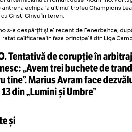
Galerie foto
+17 FOTO
urinho, favorit
să-l
înlocuiasc
această situație, se vorbește deja și despre 
ocuitor al tehnicianului român: Jose Mourin
 care antrena echipa la ultimul trofeu Cha
erit, cu Cristi Chivu în teren.
rinho s-a despărțit și el recent de Fenerba
cii au ratat calificarea în faza principală din