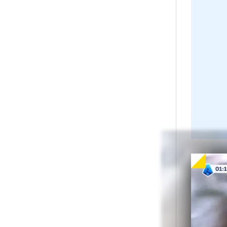
Dup
pre
pen
la 