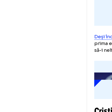
Deș
pri
să-