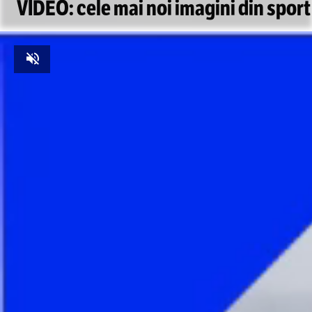
VIDEO: cele mai noi imagini din sport
Unmute