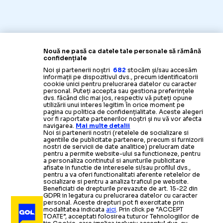
Nouă ne pasă ca datele tale personale să rămână
confidențiale
Noi și partenerii noștri
682
stocăm și/sau accesăm
informații pe dispozitivul dvs., precum identificatorii
cookie unici pentru prelucrarea datelor cu caracter
personal. Puteți accepta sau gestiona preferințele
dvs. făcând clic mai jos, respectiv vă puteți opune
utilizării unui interes legitim în orice moment pe
pagina cu politica de confidențialitate. Aceste alegeri
vor fi raportate partenerilor noștri și nu vă vor afecta
navigarea.
Mai multe detalii
Noi si partenerii nostri (retelele de socializare si
agentiile de publicitate partenere, precum si furnizorii
nostri de servicii de date analitice) prelucram date
pentru a permite website-ului sa functioneze, pentru
a personaliza continutul si anunturile publicitare
afisate in functie de interesele si/sau profilul dvs.,
pentru a va oferi functionalitati aferente retelelor de
socializare si pentru a analiza traficul pe website.
Beneficiati de drepturile prevazute de art. 15-22 din
GDPR in legatura cu prelucrarea datelor cu caracter
personal. Aceste drepturi pot fi exercitate prin
modalitatea indicata
aici
. Prin click pe “ACCEPT
TOATE”, acceptati folosirea tuturor Tehnologiilor de