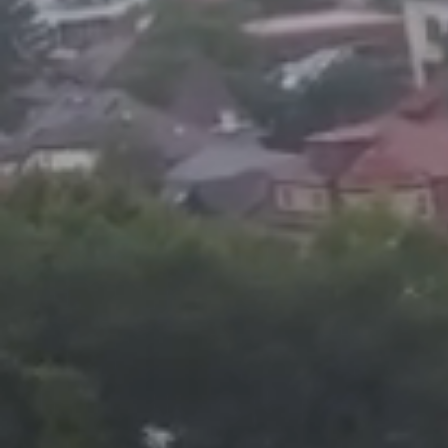
Foto
1
/
43
:
Rapid - UTA Foto Raed Krishan - GOLAZO (1).jpeg