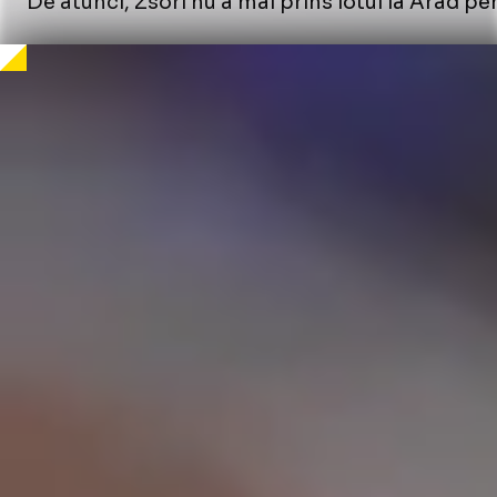
De atunci, Zsori nu a mai prins lotul la Arad pen