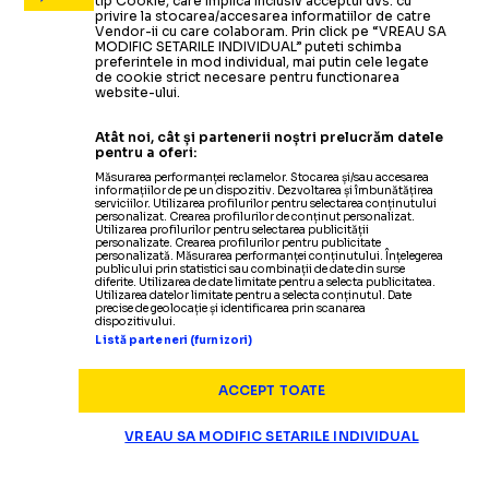
tip Cookie, care implica inclusiv acceptul dvs. cu
privire la stocarea/accesarea informatiilor de catre
Vendor-ii cu care colaboram. Prin click pe “VREAU SA
MODIFIC SETARILE INDIVIDUAL” puteti schimba
preferintele in mod individual, mai putin cele legate
de cookie strict necesare pentru functionarea
website-ului.
Atât noi, cât și partenerii noștri prelucrăm datele
pentru a oferi:
Măsurarea performanței reclamelor. Stocarea și/sau accesarea
informațiilor de pe un dispozitiv. Dezvoltarea și îmbunătățirea
serviciilor. Utilizarea profilurilor pentru selectarea conținutului
personalizat. Crearea profilurilor de conținut personalizat.
Utilizarea profilurilor pentru selectarea publicității
personalizate. Crearea profilurilor pentru publicitate
personalizată. Măsurarea performanței conținutului. Înțelegerea
publicului prin statistici sau combinații de date din surse
diferite. Utilizarea de date limitate pentru a selecta publicitatea.
Utilizarea datelor limitate pentru a selecta conținutul. Date
precise de geolocație și identificarea prin scanarea
dispozitivului.
Listă parteneri (furnizori)
ACCEPT TOATE
VREAU SA MODIFIC SETARILE INDIVIDUAL