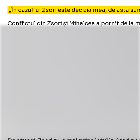
„În cazul lui Zsori este decizia mea, de asta su
Conflictul din Zsori și Mihalcea a pornit de la 