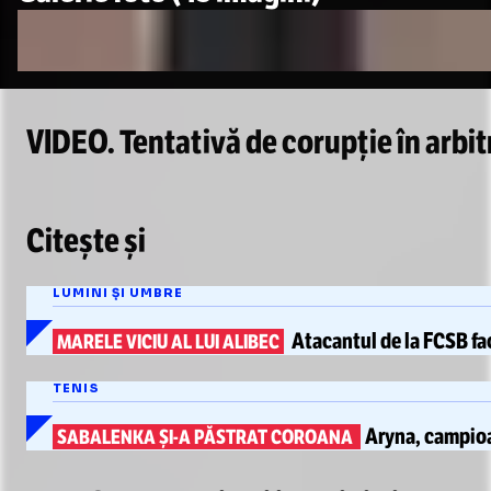
VIDEO. Tentativă de corupție în arbit
Citește și
LUMINI ȘI UMBRE
Atacantul de la
FCSB
fa
MARELE VICIU AL LUI ALIBEC
TENIS
Aryna,
campioa
SABALENKA
ȘI-A
PĂSTRAT COROANA