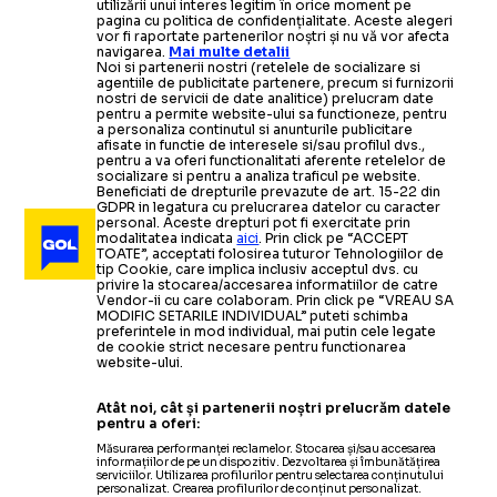
utilizării unui interes legitim în orice moment pe
pagina cu politica de confidențialitate. Aceste alegeri
vor fi raportate partenerilor noștri și nu vă vor afecta
navigarea.
Mai multe detalii
Noi si partenerii nostri (retelele de socializare si
agentiile de publicitate partenere, precum si furnizorii
nostri de servicii de date analitice) prelucram date
pentru a permite website-ului sa functioneze, pentru
a personaliza continutul si anunturile publicitare
afisate in functie de interesele si/sau profilul dvs.,
pentru a va oferi functionalitati aferente retelelor de
socializare si pentru a analiza traficul pe website.
Beneficiati de drepturile prevazute de art. 15-22 din
GDPR in legatura cu prelucrarea datelor cu caracter
personal. Aceste drepturi pot fi exercitate prin
modalitatea indicata
aici
. Prin click pe “ACCEPT
TOATE”, acceptati folosirea tuturor Tehnologiilor de
tip Cookie, care implica inclusiv acceptul dvs. cu
privire la stocarea/accesarea informatiilor de catre
Vendor-ii cu care colaboram. Prin click pe “VREAU SA
MODIFIC SETARILE INDIVIDUAL” puteti schimba
preferintele in mod individual, mai putin cele legate
de cookie strict necesare pentru functionarea
website-ului.
Atât noi, cât și partenerii noștri prelucrăm datele
pentru a oferi:
Măsurarea performanței reclamelor. Stocarea și/sau accesarea
informațiilor de pe un dispozitiv. Dezvoltarea și îmbunătățirea
serviciilor. Utilizarea profilurilor pentru selectarea conținutului
personalizat. Crearea profilurilor de conținut personalizat.