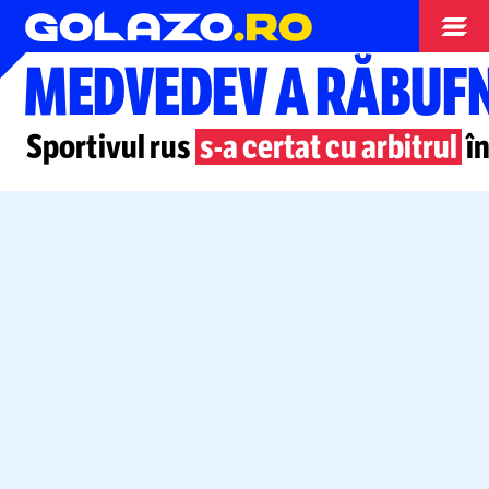
Tenis
MEDVEDEV A RĂBUFN
Sportivul rus
s-a
certat cu arbitrul
în