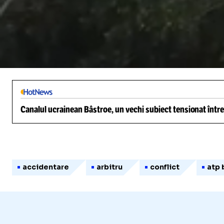
/
Unmute
Canalul ucrainean Bâstroe, un vechi subiect tensionat între
accidentare
arbitru
conflict
atp 