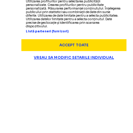
Utilizarea profilurilor pentru selectarea publicității
personalizate. Crearea profilurilor pentru publicitate
personalizată. Măsurarea performanței conținutului. Înțelegerea
publicului prin statistici sau combinații de date din surse
diferite. Utilizarea de date limitate pentru a selecta publicitatea.
Utilizarea datelor limitate pentru a selecta conținutul. Date
precise de geolocație și identificarea prin scanarea
dispozitivului.
Listă parteneri (furnizori)
ACCEPT TOATE
VREAU SA MODIFIC SETARILE INDIVIDUAL