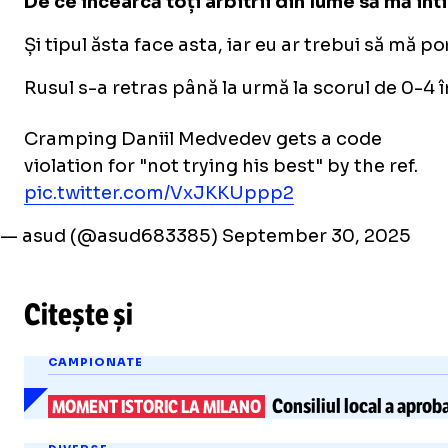
De ce încearcă toți arbitrii din lume să mă i
Și tipul ăsta face asta, iar eu ar trebui să mă 
Rusul s-a retras până la urmă la scorul de 0-4 în 
Cramping Daniil Medvedev gets a code
violation for "not trying his best" by the ref.
pic.twitter.com/VxJKKUppp2
— asud (@asud683385)
September 30, 2025
Citește și
CAMPIONATE
Consiliul local a aprob
MOMENT ISTORIC LA MILANO