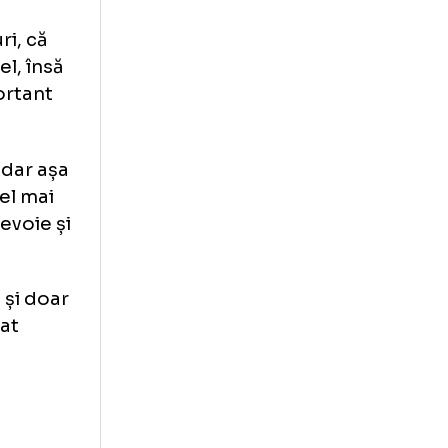
 dacă vom reuși
i să dăm totul pe
 la Digi Sport.
epăși și
lte rânduri, că
rate astfel, însă
l mai important
tr-un fel, dar așa
cred că cel mai