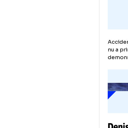
Acc
nu 
dem