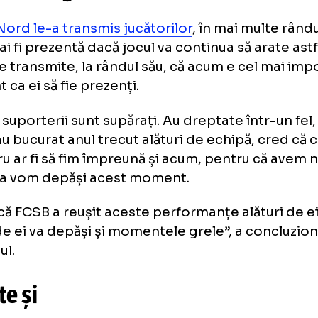
tru noi, cred că va fi un impuls foarte mare
câștigăm mâine și sper să arătăm ce putem ș
en”, a declarat Alibec la conferința de presă,
nis Alibec: „Alături de ei vom d
mentele grele”
uza Nord le-a transmis jucătorilor
, în mai mu
va mai fi prezentă dacă jocul va continua să a
bec le transmite, la rândul său, că acum e ce
ent ca ei să fie prezenți.
iu că suporterii sunt supărați. Au dreptate în
 s-au bucurat anul trecut alături de echipă, 