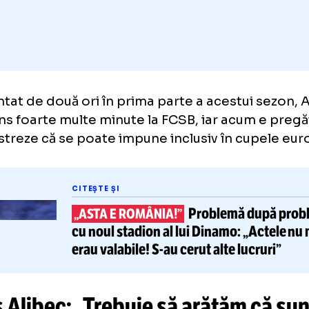
Adaugă GOLAZO.ro la favori
identat de două ori în prima parte a acestui
a prins foarte multe minute la FCSB, iar acum
onstreze că se poate impune inclusiv în c
CITEȘTE ȘI
Problemă 
„ASTA E ROMÂNIA!”