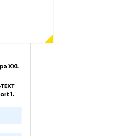
de ani),
el din grupa XXL
9:45, liveTEXT
 Prima Sport 1.