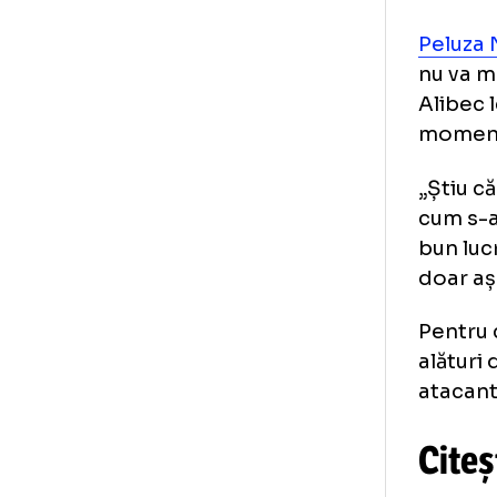
Pen
să 
ter
De
mo
Pel
nu 
Ali
mom
„Șt
cum