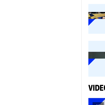
bun
do
Pen
ală
ata
Ci