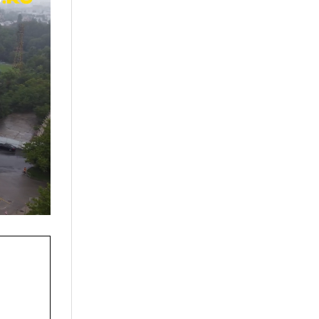
19:18
o Kiev
l-ar
fi
decizia finală în
port