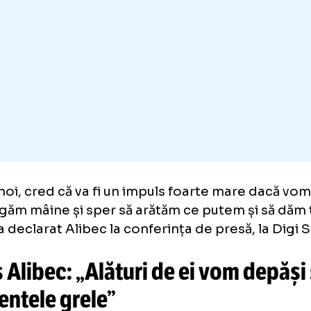
cred că stadionul plin va fi o problemă pentr
ndezii, de fel, sunt foarte profesioniști și tr
iurile la fel.