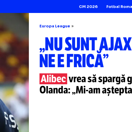
CM 2026
Europa League
„NU SUNT A
NE E FRICĂ
Alibec
vrea să sp
Olanda:
„Mi-am
a