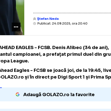
Ștefan Neda
Publicat: 24.09.2025, ora 20:40
GO AHEAD EAGLES - FCSB. Denis Alibec (34 
atacantul campioanei, a prefațat primul du
a Europa League.
Go Ahead Eagles - FCSB se joacă joi, de la 1
pe GOLAZO.ro și în direct pe Digi Sport 1 și