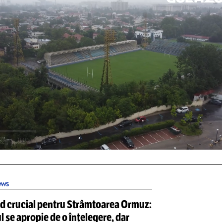
STRANIERI
Dinam
L-AU
SUNAT PE LUCESCU!
informat pe selecționer despre
cazul lui Blănuță!
DEO: cele mai noi imagini din s
Unmute