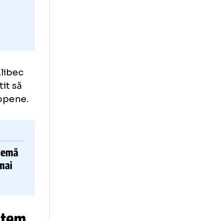
te
 sezon, Alibec
 e pregătit să
upele europene.
după problemă