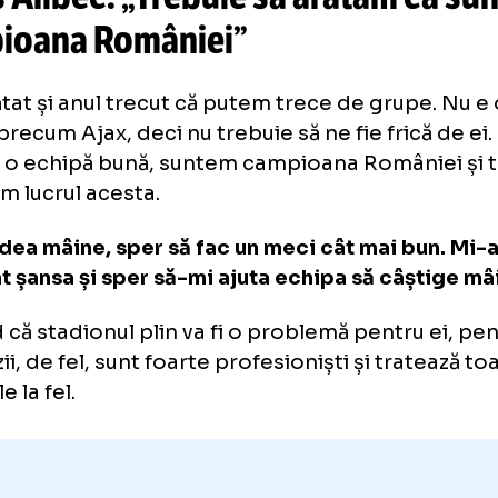
cu
noul stadion al lui Dinamo:
„A
erau valabile!
S-au
cerut alte lu
nis Alibec: „Trebuie să arătăm
ampioana României”
 arătat și anul trecut că putem trece de gru
ipă precum Ajax, deci nu trebuie să ne fie fri
tem o echipă bună, suntem campioana Româ
arătăm lucrul acesta.
 vedea mâine, sper să fac un meci cât mai
eptat șansa și sper să-mi ajuta echipa să câ