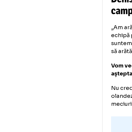
De
c
„Am
ech
sun
să 
Vom
așt