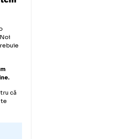
ctele nu mai
cruri”
 că suntem
pe. Nu e o
că de ei. Noi
niei și trebuie
 bun. Mi-am
știge mâine.