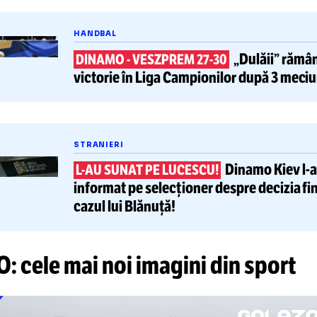
 lucru ar fi să fim împreună și acum, pentru 
ar așa vom depăși acest moment.
tru că FCSB a reușit aceste performanțe alăt
turi de ei va depăși și momentele grele”, a c
cantul.
tește și
HANDBAL
„Dul
DINAMO
-
VESZPREM 27-30
victorie
în Liga Campionilor dup