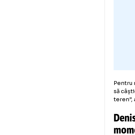
Nu 
ola
mec