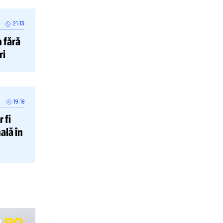
că avem nevoie și
uri de ei și doar
oncluzionat
21:13
ăii” rămân
fără
ă 3 meciuri