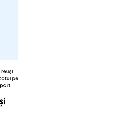
u ei, pentru că
atează toate