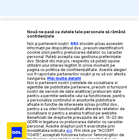
Nouă ne pasă ca datele tale personale să rămână
Știrile zilei din sport
confidențiale
Noi și partenerii noștri
682
stocăm și/sau accesăm
informații pe dispozitivul dvs., precum identificatorii
cookie unici pentru prelucrarea datelor cu caracter
personal. Puteți accepta sau gestiona preferințele
dvs. făcând clic mai jos, respectiv vă puteți opune
utilizării unui interes legitim în orice moment pe
pagina cu politica de confidențialitate. Aceste alegeri
vor fi raportate partenerilor noștri și nu vă vor afecta
navigarea.
Mai multe detalii
Noi si partenerii nostri (retelele de socializare si
agentiile de publicitate partenere, precum si furnizorii
nostri de servicii de date analitice) prelucram date
pentru a permite website-ului sa functioneze, pentru
a personaliza continutul si anunturile publicitare
afisate in functie de interesele si/sau profilul dvs.,
pentru a va oferi functionalitati aferente retelelor de
socializare si pentru a analiza traficul pe website.
Beneficiati de drepturile prevazute de art. 15-22 din
GDPR in legatura cu prelucrarea datelor cu caracter
personal. Aceste drepturi pot fi exercitate prin
modalitatea indicata
aici
. Prin click pe “ACCEPT
TOATE”, acceptati folosirea tuturor Tehnologiilor de