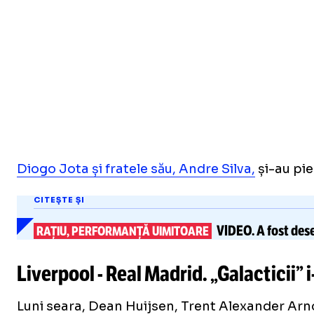
Diogo Jota și fratele său, Andre Silva,
și-au pie
CITEȘTE ȘI
VIDEO.
A fost de
RAȚIU, PERFORMANȚĂ UIMITOARE
Liverpool - Real Madrid. „Galacticii”
i
Luni seara, Dean Huijsen, Trent Alexander Arnold