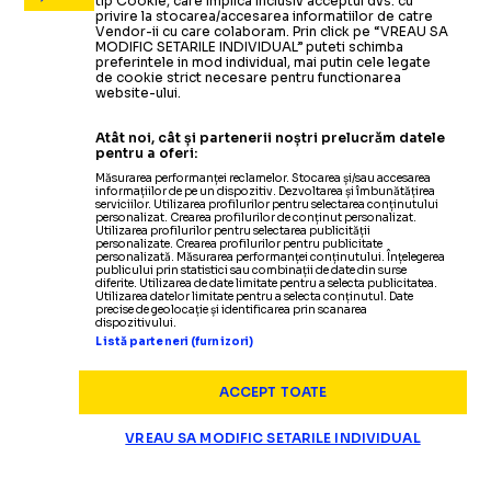
tip Cookie, care implica inclusiv acceptul dvs. cu
privire la stocarea/accesarea informatiilor de catre
Vendor-ii cu care colaboram. Prin click pe “VREAU SA
MODIFIC SETARILE INDIVIDUAL” puteti schimba
preferintele in mod individual, mai putin cele legate
de cookie strict necesare pentru functionarea
website-ului.
Atât noi, cât și partenerii noștri prelucrăm datele
pentru a oferi:
Măsurarea performanței reclamelor. Stocarea și/sau accesarea
informațiilor de pe un dispozitiv. Dezvoltarea și îmbunătățirea
serviciilor. Utilizarea profilurilor pentru selectarea conținutului
personalizat. Crearea profilurilor de conținut personalizat.
Utilizarea profilurilor pentru selectarea publicității
personalizate. Crearea profilurilor pentru publicitate
personalizată. Măsurarea performanței conținutului. Înțelegerea
publicului prin statistici sau combinații de date din surse
diferite. Utilizarea de date limitate pentru a selecta publicitatea.
Utilizarea datelor limitate pentru a selecta conținutul. Date
precise de geolocație și identificarea prin scanarea
dispozitivului.
Listă parteneri (furnizori)
ACCEPT TOATE
VREAU SA MODIFIC SETARILE INDIVIDUAL