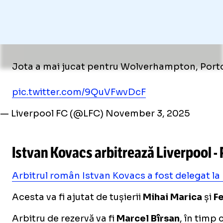
Jota a mai jucat pentru Wolverhampton, Porto 
pic.twitter.com/9QuVFwvDcF
— Liverpool FC (@LFC)
November 3, 2025
Istvan Kovacs arbitrează Liverpool -
Arbitrul român Istvan Kovacs a fost delegat la
Acesta va fi ajutat de tușierii
Mihai Marica
și
F
Arbitru de rezervă va fi
Marcel Bîrsan
, în timp