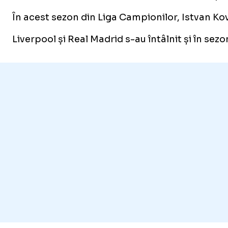
În acest sezon din Liga Campionilor, Istvan Ko
Liverpool și Real Madrid s-au întâlnit și în sez
Foto
1
/
16
:
Omagiul adus de Xabi Alonso, Dean Huijsen și Tren