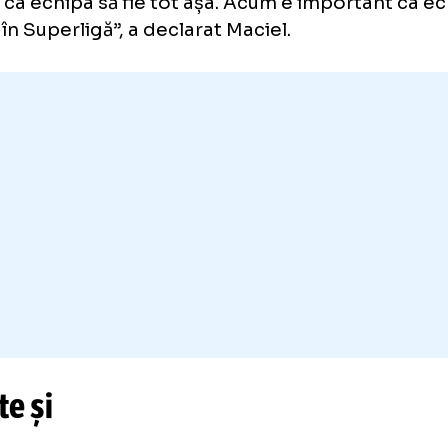
m început puțin mai slab astăzi, dar după do
controlat tot jocul, a venit golul și cred că
n.
d că atunci când câștigăm meciuri e mai ușo
tem fericiți acum cu 4 victorii și e mai ușor
r să fie așa toate meciurile.
n meci greu, dar e normal, jucăm mereu pent
răm ca echipa să fie tot așa. Acum e import
ână în Superligă”, a declarat Maciel.