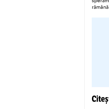
„A
am 
bu
Cre
Sun
Spe
E u
spe
răm