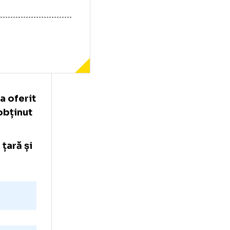
7 de ani) a oferit
nsecutiv obținut
nirea în țară și