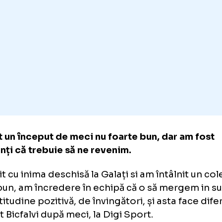
 să forțez cu capul. Am intrat la pauză cu 1-0
rte important, iar în repriza a doua am știut 
cem.