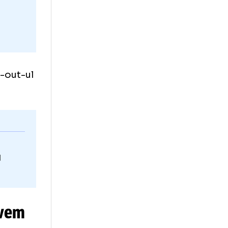
te
oc în play-out-ul
Adrian
”
ângerea cu