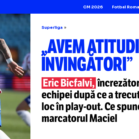
CM 2026
Superliga
„AVEM ATI
ÎNVINGĂTO
Eric Bicfalvi,
încr
echipei după ce a
loc în
play-out.
Ce
marcatorul Macie