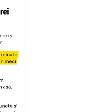
am fost
it un colectiv
gem in sus.
face diferența”, a
ntru trei
ida de vineri și
mul eșalon.