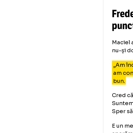
Am 
con
Am 
foa
Ave
dec
Fr
p
Mac
nu-