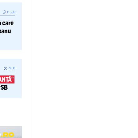
21:55
 în ziua în care
inel Munteanu