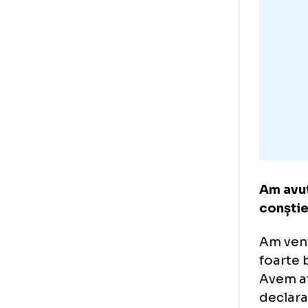
mea
foa
fa