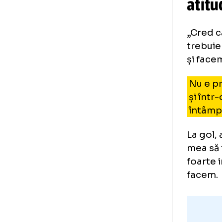
Oț
at
„Cr
tre
și 
Nu
și 
înt
La 