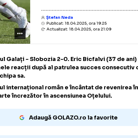
Ștefan Neda
Publicat: 18.04.2025, ora 19:25
Actualizat: 18.04.2025, ora 21:09
Oțelul Galați - Slobozia 2-0. Eric Bicfalvi (3
primele reacții după al patrulea succes co
de echipa sa.
Fostul internațional român e încântat de reve
e foarte încrezător în ascensiunea Oțelului.