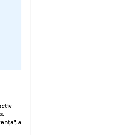
, ceea ce a fost
ce trebuie să