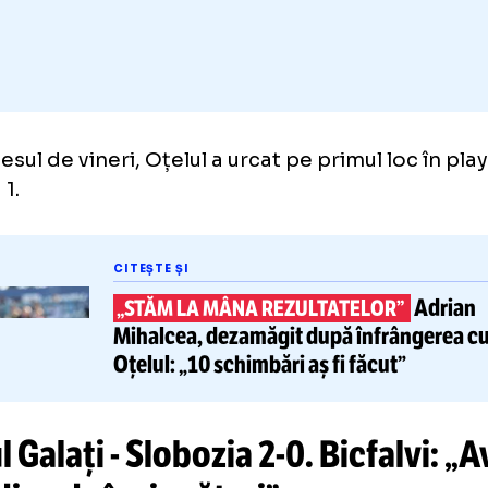
Adaugă GOLAZO.ro la favori
succesul de vineri, Oțelul a urcat pe primul l
 Liga 1.
CITEȘTE ȘI
„STĂM LA MÂNA REZULTATELOR
Mihalcea, dezamăgit după înfr