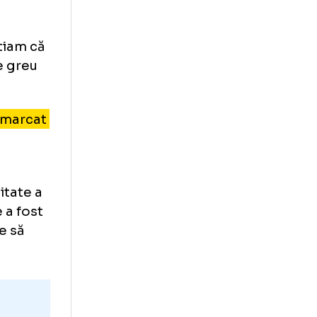
”
alvi: „Avem
 astăzi, știam că
y-out-ul e greu
ratat, am marcat
ani, s-a
ste o calitate a