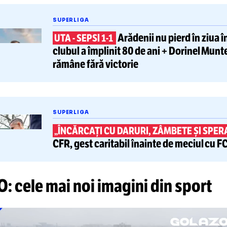
tește și
SUPERLIGA
Arădenii nu pierd
UTA
-
SEPSI
1-1
clubul
a împlinit 80 de ani
+ Dor