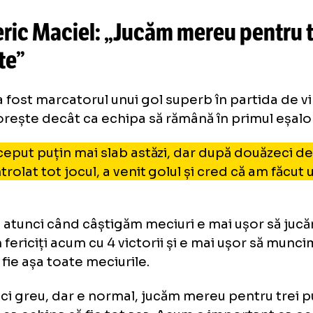
avut un început de meci nu foarte bun, dar 
știenți că trebuie să ne revenim.
venit cu inima deschisă la Galați si am întâln
rte bun, am încredere în echipă că o să mer
m atitudine pozitivă, de învingători, și asta 
larat Bicfalvi după meci, la Digi Sport.
ederic Maciel: „Jucăm mereu pe
uncte”
iel a fost marcatorul unui gol superb în part
și dorește decât ca echipa să rămână în pri