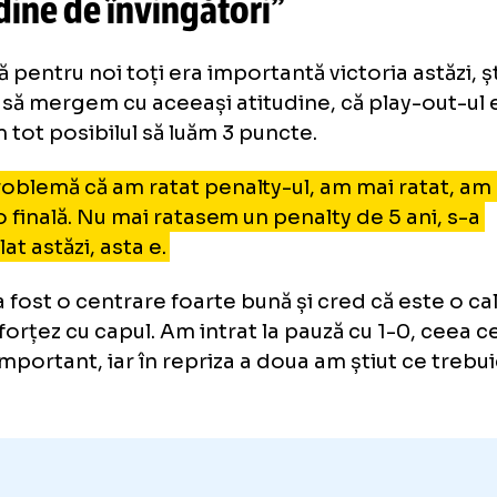
Oțelul:
„10 schimbări aș fi făcut
elul Galați - Slobozia
2-0
. Bicf
itudine de învingători”
ed că pentru noi toți era importantă victoria
buie să mergem cu aceeași atitudine, că pla
facem tot posibilul să luăm 3 puncte.
 e problemă că am ratat penalty-ul, am mai 
într-o finală. Nu mai ratasem un penalty de 5 
âmplat astăzi, asta e.
gol, a fost o centrare foarte bună și cred că e