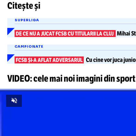
Citește și
SUPERLIGA
Mihai S
DE CE NU A JUCAT FCSB CU TITULARII LA CLUJ
CAMPIONATE
Cu cine vor juca junio
FCSB
ȘI-A
AFLAT ADVERSARUL
VIDEO: cele mai noi imagini din sport
Unmute