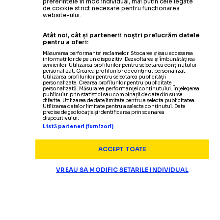
preferintele in mod individual, mai putin cele legate
de cookie strict necesare pentru functionarea
website-ului.
Atât noi, cât și partenerii noștri prelucrăm datele
pentru a oferi:
Măsurarea performanței reclamelor. Stocarea și/sau accesarea
informațiilor de pe un dispozitiv. Dezvoltarea și îmbunătățirea
serviciilor. Utilizarea profilurilor pentru selectarea conținutului
personalizat. Crearea profilurilor de conținut personalizat.
Utilizarea profilurilor pentru selectarea publicității
personalizate. Crearea profilurilor pentru publicitate
personalizată. Măsurarea performanței conținutului. Înțelegerea
publicului prin statistici sau combinații de date din surse
diferite. Utilizarea de date limitate pentru a selecta publicitatea.
Utilizarea datelor limitate pentru a selecta conținutul. Date
precise de geolocație și identificarea prin scanarea
dispozitivului.
Listă parteneri (furnizori)
ACCEPT TOATE
VREAU SA MODIFIC SETARILE INDIVIDUAL