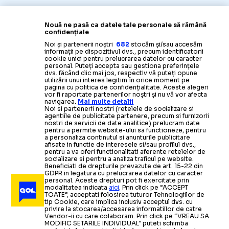
Nouă ne pasă ca datele tale personale să rămână
confidențiale
Noi și partenerii noștri
682
stocăm și/sau accesăm
informații pe dispozitivul dvs., precum identificatorii
cookie unici pentru prelucrarea datelor cu caracter
personal. Puteți accepta sau gestiona preferințele
dvs. făcând clic mai jos, respectiv vă puteți opune
utilizării unui interes legitim în orice moment pe
pagina cu politica de confidențialitate. Aceste alegeri
vor fi raportate partenerilor noștri și nu vă vor afecta
navigarea.
Mai multe detalii
Noi si partenerii nostri (retelele de socializare si
agentiile de publicitate partenere, precum si furnizorii
nostri de servicii de date analitice) prelucram date
pentru a permite website-ului sa functioneze, pentru
a personaliza continutul si anunturile publicitare
afisate in functie de interesele si/sau profilul dvs.,
pentru a va oferi functionalitati aferente retelelor de
socializare si pentru a analiza traficul pe website.
Beneficiati de drepturile prevazute de art. 15-22 din
GDPR in legatura cu prelucrarea datelor cu caracter
personal. Aceste drepturi pot fi exercitate prin
modalitatea indicata
aici
. Prin click pe “ACCEPT
TOATE”, acceptati folosirea tuturor Tehnologiilor de
tip Cookie, care implica inclusiv acceptul dvs. cu
privire la stocarea/accesarea informatiilor de catre
Vendor-ii cu care colaboram. Prin click pe “VREAU SA
MODIFIC SETARILE INDIVIDUAL” puteti schimba