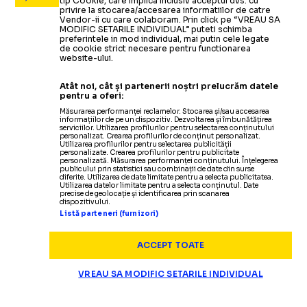
tip Cookie, care implica inclusiv acceptul dvs. cu
privire la stocarea/accesarea informatiilor de catre
Vendor-ii cu care colaboram. Prin click pe “VREAU SA
MODIFIC SETARILE INDIVIDUAL” puteti schimba
preferintele in mod individual, mai putin cele legate
de cookie strict necesare pentru functionarea
website-ului.
Atât noi, cât și partenerii noștri prelucrăm datele
pentru a oferi:
Măsurarea performanței reclamelor. Stocarea și/sau accesarea
informațiilor de pe un dispozitiv. Dezvoltarea și îmbunătățirea
serviciilor. Utilizarea profilurilor pentru selectarea conținutului
personalizat. Crearea profilurilor de conținut personalizat.
Utilizarea profilurilor pentru selectarea publicității
personalizate. Crearea profilurilor pentru publicitate
personalizată. Măsurarea performanței conținutului. Înțelegerea
publicului prin statistici sau combinații de date din surse
diferite. Utilizarea de date limitate pentru a selecta publicitatea.
Utilizarea datelor limitate pentru a selecta conținutul. Date
precise de geolocație și identificarea prin scanarea
dispozitivului.
Listă parteneri (furnizori)
ACCEPT TOATE
VREAU SA MODIFIC SETARILE INDIVIDUAL