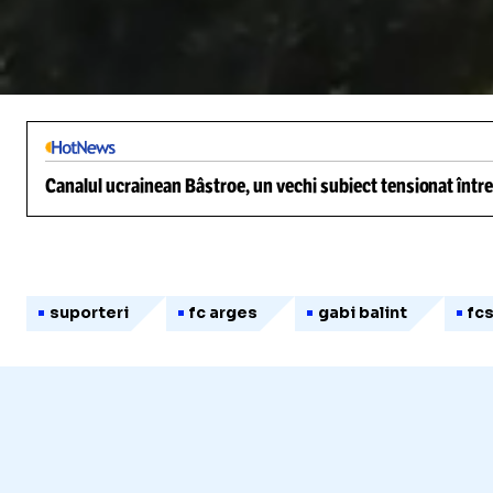
/
Unmute
Canalul ucrainean Bâstroe, un vechi subiect tensionat între
suporteri
fc arges
gabi balint
fc