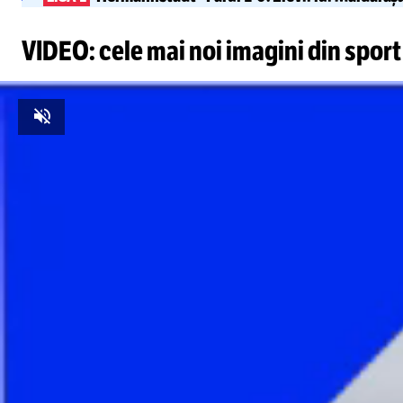
VIDEO: cele mai noi imagini din sport
Unmute