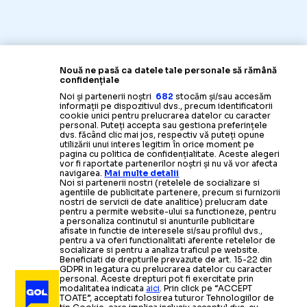
Nouă ne pasă ca datele tale personale să rămână
confidențiale
Noi și partenerii noștri
682
stocăm și/sau accesăm
informații pe dispozitivul dvs., precum identificatorii
cookie unici pentru prelucrarea datelor cu caracter
personal. Puteți accepta sau gestiona preferințele
dvs. făcând clic mai jos, respectiv vă puteți opune
utilizării unui interes legitim în orice moment pe
pagina cu politica de confidențialitate. Aceste alegeri
vor fi raportate partenerilor noștri și nu vă vor afecta
navigarea.
Mai multe detalii
Noi si partenerii nostri (retelele de socializare si
agentiile de publicitate partenere, precum si furnizorii
nostri de servicii de date analitice) prelucram date
pentru a permite website-ului sa functioneze, pentru
a personaliza continutul si anunturile publicitare
afisate in functie de interesele si/sau profilul dvs.,
pentru a va oferi functionalitati aferente retelelor de
socializare si pentru a analiza traficul pe website.
Beneficiati de drepturile prevazute de art. 15-22 din
GDPR in legatura cu prelucrarea datelor cu caracter
personal. Aceste drepturi pot fi exercitate prin
modalitatea indicata
aici
. Prin click pe “ACCEPT
TOATE”, acceptati folosirea tuturor Tehnologiilor de