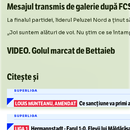
Mesajul transmis de galerie după FC
La finalul partidei, liderul Peluzei Nord a ținut
„Joi suntem alături de voi. Nu știm ce se întampl
VIDEO. Golul marcat de Bettaieb
/
Unmute
Citește și
Unmute
SUPERLIGA
Ce
sancțiune
va primi 
LOUIS MUNTEANU, AMENDAT
SUPERLIGA
Hermannstadt
-
Farul
1-0.
Elevii lui Măldără
LIGA 1