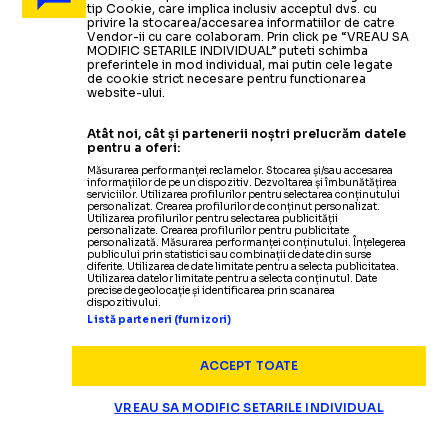
tip Cookie, care implica inclusiv acceptul dvs. cu
privire la stocarea/accesarea informatiilor de catre
Vendor-ii cu care colaboram. Prin click pe “VREAU SA
MODIFIC SETARILE INDIVIDUAL” puteti schimba
preferintele in mod individual, mai putin cele legate
de cookie strict necesare pentru functionarea
website-ului.
Atât noi, cât și partenerii noștri prelucrăm datele
pentru a oferi:
Măsurarea performanței reclamelor. Stocarea și/sau accesarea
informațiilor de pe un dispozitiv. Dezvoltarea și îmbunătățirea
serviciilor. Utilizarea profilurilor pentru selectarea conținutului
personalizat. Crearea profilurilor de conținut personalizat.
Utilizarea profilurilor pentru selectarea publicității
personalizate. Crearea profilurilor pentru publicitate
personalizată. Măsurarea performanței conținutului. Înțelegerea
publicului prin statistici sau combinații de date din surse
diferite. Utilizarea de date limitate pentru a selecta publicitatea.
Utilizarea datelor limitate pentru a selecta conținutul. Date
precise de geolocație și identificarea prin scanarea
dispozitivului.
Listă parteneri (furnizori)
ACCEPT TOATE
VREAU SA MODIFIC SETARILE INDIVIDUAL