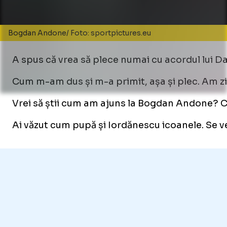
Bogdan Andone/ Foto: sportpictures.eu
A spus că vrea să plece numai cu acordul lui Da
Cum m-am dus și m-a primit, așa și plec. Am zis 
Vrei să știi cum am ajuns la Bogdan Andone? Cum
Ai văzut cum pupă și Iordănescu icoanele. Se ved