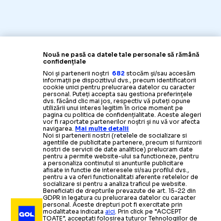
Nouă ne pasă ca datele tale personale să rămână
confidențiale
Noi și partenerii noștri
682
stocăm și/sau accesăm
informații pe dispozitivul dvs., precum identificatorii
cookie unici pentru prelucrarea datelor cu caracter
personal. Puteți accepta sau gestiona preferințele
dvs. făcând clic mai jos, respectiv vă puteți opune
utilizării unui interes legitim în orice moment pe
pagina cu politica de confidențialitate. Aceste alegeri
vor fi raportate partenerilor noștri și nu vă vor afecta
navigarea.
Mai multe detalii
Noi si partenerii nostri (retelele de socializare si
agentiile de publicitate partenere, precum si furnizorii
nostri de servicii de date analitice) prelucram date
pentru a permite website-ului sa functioneze, pentru
a personaliza continutul si anunturile publicitare
afisate in functie de interesele si/sau profilul dvs.,
pentru a va oferi functionalitati aferente retelelor de
socializare si pentru a analiza traficul pe website.
Beneficiati de drepturile prevazute de art. 15-22 din
GDPR in legatura cu prelucrarea datelor cu caracter
personal. Aceste drepturi pot fi exercitate prin
modalitatea indicata
aici
. Prin click pe “ACCEPT
TOATE”, acceptati folosirea tuturor Tehnologiilor de