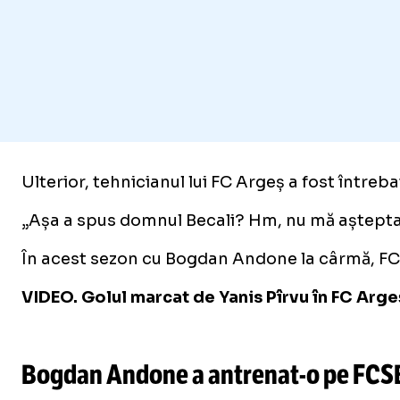
Ulterior, tehnicianul lui FC Argeș a fost întreb
„Așa a spus domnul Becali? Hm, nu mă așteptam
În acest sezon cu Bogdan Andone la cârmă, FC Ar
VIDEO. Golul marcat de Yanis Pîrvu în FC Arge
/
Unmute
Bogdan Andone a
antrenat-o
pe FCSB
Unmute