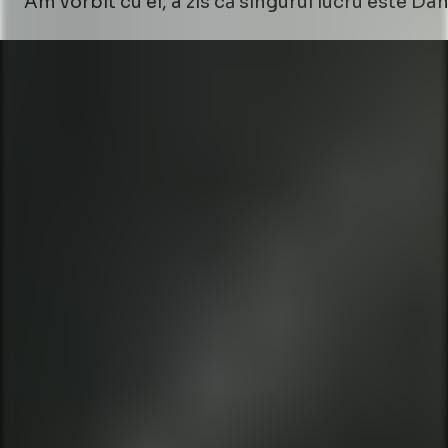
Am vorbit cu el, a zis că singurul lucru este D