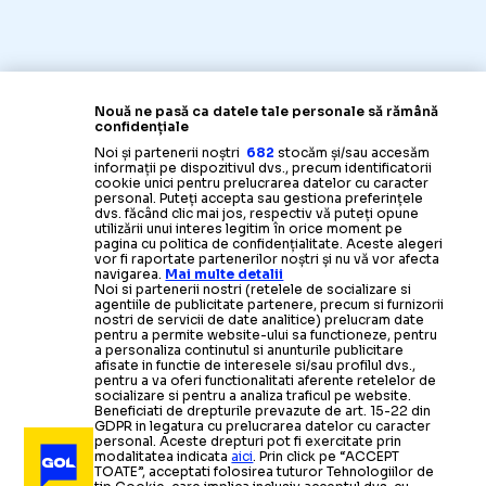
Nouă ne pasă ca datele tale personale să rămână
confidențiale
Noi și partenerii noștri
682
stocăm și/sau accesăm
informații pe dispozitivul dvs., precum identificatorii
cookie unici pentru prelucrarea datelor cu caracter
personal. Puteți accepta sau gestiona preferințele
dvs. făcând clic mai jos, respectiv vă puteți opune
utilizării unui interes legitim în orice moment pe
pagina cu politica de confidențialitate. Aceste alegeri
vor fi raportate partenerilor noștri și nu vă vor afecta
navigarea.
Mai multe detalii
Noi si partenerii nostri (retelele de socializare si
agentiile de publicitate partenere, precum si furnizorii
nostri de servicii de date analitice) prelucram date
pentru a permite website-ului sa functioneze, pentru
a personaliza continutul si anunturile publicitare
afisate in functie de interesele si/sau profilul dvs.,
pentru a va oferi functionalitati aferente retelelor de
socializare si pentru a analiza traficul pe website.
Beneficiati de drepturile prevazute de art. 15-22 din
GDPR in legatura cu prelucrarea datelor cu caracter
personal. Aceste drepturi pot fi exercitate prin
modalitatea indicata
aici
. Prin click pe “ACCEPT
TOATE”, acceptati folosirea tuturor Tehnologiilor de