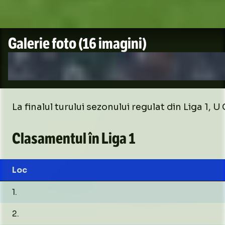
Galerie foto
(16 imagini)
La finalul turului sezonului regulat din Liga 1, U
Clasamentul în Liga 1
Loc
1.
2.
Foto
2
/
16
:
Uni