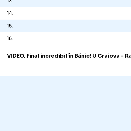
13.
14.
15.
16.
VIDEO. Final incredibil în Bănie! U Craiova - R
Loaded
:
7.09%
/
Unmute
Unmute