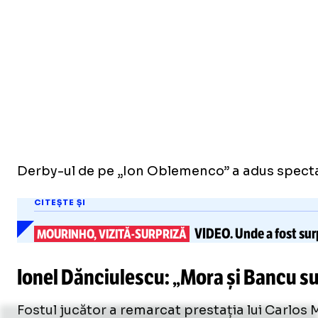
Derby-ul de pe „Ion Oblemenco” a adus specta
CITEȘTE ȘI
VIDEO.
Unde a fost sur
MOURINHO, VIZITĂ-SURPRIZĂ
Ionel Dănciulescu: „Mora și Bancu su
Fostul jucător a remarcat prestația lui Carlos M