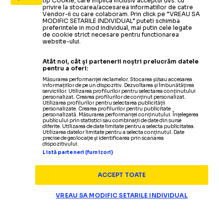
tip Cookie, care implica inclusiv acceptul dvs. cu
privire la stocarea/accesarea informatiilor de catre
Vendor-ii cu care colaboram. Prin click pe “VREAU SA
MODIFIC SETARILE INDIVIDUAL” puteti schimba
preferintele in mod individual, mai putin cele legate
de cookie strict necesare pentru functionarea
website-ului.
Atât noi, cât și partenerii noștri prelucrăm datele
pentru a oferi:
Măsurarea performanței reclamelor. Stocarea și/sau accesarea
informațiilor de pe un dispozitiv. Dezvoltarea și îmbunătățirea
serviciilor. Utilizarea profilurilor pentru selectarea conținutului
personalizat. Crearea profilurilor de conținut personalizat.
Utilizarea profilurilor pentru selectarea publicității
personalizate. Crearea profilurilor pentru publicitate
personalizată. Măsurarea performanței conținutului. Înțelegerea
publicului prin statistici sau combinații de date din surse
diferite. Utilizarea de date limitate pentru a selecta publicitatea.
Utilizarea datelor limitate pentru a selecta conținutul. Date
precise de geolocație și identificarea prin scanarea
dispozitivului.
Listă parteneri (furnizori)
ACCEPT TOATE
VREAU SA MODIFIC SETARILE INDIVIDUAL