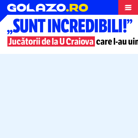
Superliga
„SUNT INCREDIBILI!”
Jucătorii de la U Craiova
care
l-au
uim