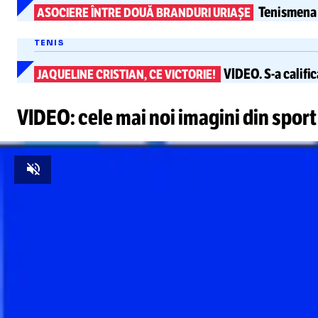
Tenismena c
ASOCIERE ÎNTRE DOUĂ BRANDURI URIAȘE
TENIS
VIDEO.
S-a
calific
JAQUELINE CRISTIAN, CE VICTORIE!
VIDEO: cele mai noi imagini din sport
Unmute