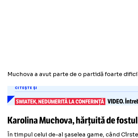
Muchova a avut parte de o partidă foarte dific
CITEȘTE ȘI
VIDEO.
Între
SWIATEK, NEDUMERITĂ LA CONFERINȚĂ
Karolina Muchova, hărțuită de fostul 
În timpul celui de-al șaselea game, când Cîrste