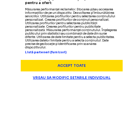
pentru a oferi:
Măsurarea performanței reclamelor. Stocarea și/sau accesarea
informațiilor de pe un dispozitiv. Dezvoltarea și îmbunătățirea
serviciilor. Utilizarea profilurilor pentru selectarea conținutului
personalizat. Crearea profilurilor de conținut personalizat.
Utilizarea profilurilor pentru selectarea publicității
personalizate. Crearea profilurilor pentru publicitate
personalizată. Măsurarea performanței conținutului. Înțelegerea
publicului prin statistici sau combinații de date din surse
diferite. Utilizarea de date limitate pentru a selecta publicitatea.
Utilizarea datelor limitate pentru a selecta conținutul. Date
precise de geolocație și identificarea prin scanarea
dispozitivului.
Listă parteneri (furnizori)
ACCEPT TOATE
VREAU SA MODIFIC SETARILE INDIVIDUAL