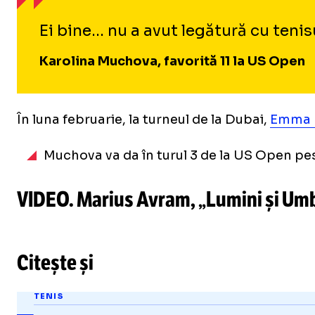
Ei bine… nu a avut legătură cu tenis
Karolina Muchova, favorită 11 la US Open
În luna februarie, la turneul de la Dubai,
Emma R
Muchova va da în turul 3 de la US Open pe
VIDEO. Marius Avram, „Lumini și Umbre”
Citește și
TENIS