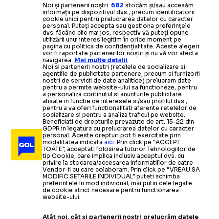
Noi și partenerii noștri
682
stocăm și/sau accesăm
informații pe dispozitivul dvs., precum identificatorii
cookie unici pentru prelucrarea datelor cu caracter
personal. Puteți accepta sau gestiona preferințele
dvs. făcând clic mai jos, respectiv vă puteți opune
utilizării unui interes legitim în orice moment pe
pagina cu politica de confidențialitate. Aceste alegeri
vor fi raportate partenerilor noștri și nu vă vor afecta
navigarea.
Mai multe detalii
Noi si partenerii nostri (retelele de socializare si
agentiile de publicitate partenere, precum si furnizorii
nostri de servicii de date analitice) prelucram date
pentru a permite website-ului sa functioneze, pentru
a personaliza continutul si anunturile publicitare
afisate in functie de interesele si/sau profilul dvs.,
pentru a va oferi functionalitati aferente retelelor de
socializare si pentru a analiza traficul pe website.
Beneficiati de drepturile prevazute de art. 15-22 din
GDPR in legatura cu prelucrarea datelor cu caracter
personal. Aceste drepturi pot fi exercitate prin
modalitatea indicata
aici
. Prin click pe “ACCEPT
TOATE”, acceptati folosirea tuturor Tehnologiilor de
tip Cookie, care implica inclusiv acceptul dvs. cu
privire la stocarea/accesarea informatiilor de catre
Vendor-ii cu care colaboram. Prin click pe “VREAU SA
MODIFIC SETARILE INDIVIDUAL” puteti schimba
preferintele in mod individual, mai putin cele legate
de cookie strict necesare pentru functionarea
website-ului.
Atât noi, cât și partenerii noștri prelucrăm datele