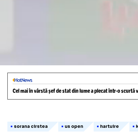
Loaded
:
3.11%
/
Unmute
Cel mai în vârstă șef de stat din lume a plecat într-o scurtă
sorana cirstea
us open
hartuire