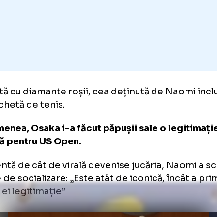
căria a fost creată de brandul de accesorii d
ecial pentru Osaka și poate fi achiziționat p
nform
dailymail.co.uk.