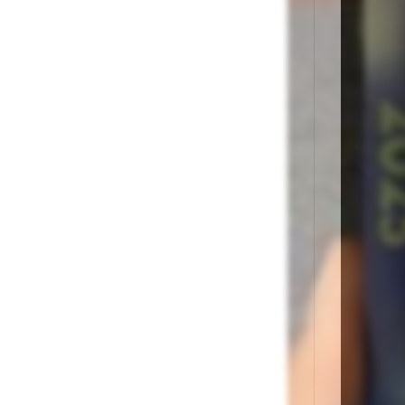
Dec
min
De 
spe
Con
reț
pro