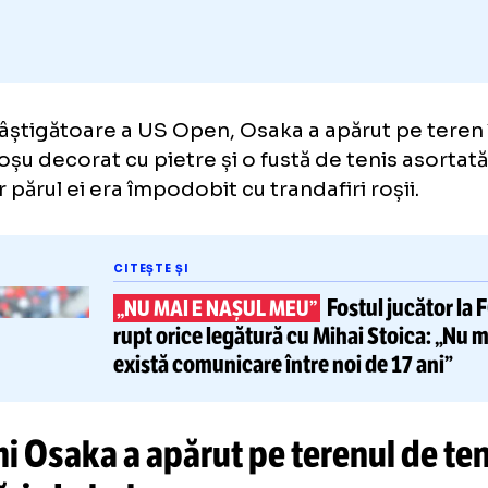
lă câștigătoare a US Open, Osaka a apărut 
ou roșu decorat cu pietre și o fustă de tenis
e, iar părul ei era împodobit cu trandafiri roș
CITEȘTE ȘI
Fostul j
„NU MAI E NAȘUL MEU”
rupt orice legătură
cu Mihai Sto