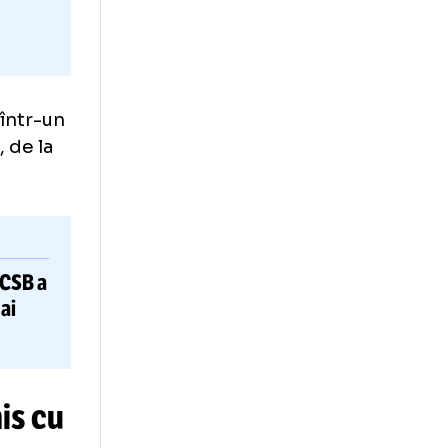
pe teren într-un
 asortată, de la
ii.
ucător la FCSB
a
ica: „Nu mai