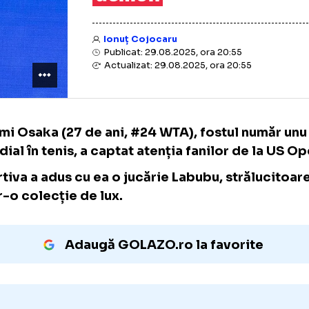
demon
Ionuț Cojocaru
Publicat: 29.08.2025, ora 20:55
Actualizat: 29.08.2025, ora 20:55
Naomi Osaka (27 de ani, #24 WTA), fostul n
mondial în tenis, a captat atenția fanilor de
Sportiva a adus cu ea o jucărie Labubu, stră
dintr-o colecție de lux.
Adaugă GOLAZO.ro la favori