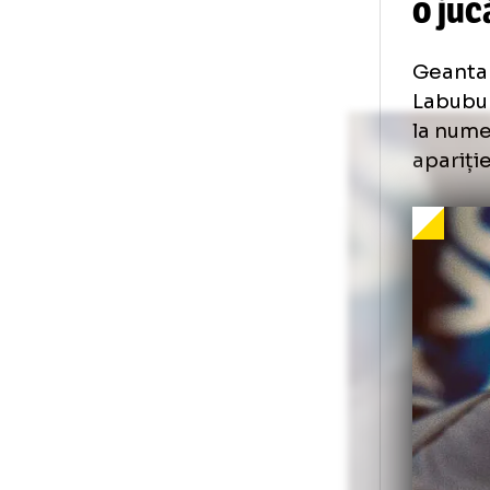
Na
o 
Gea
Lab
la 
apa