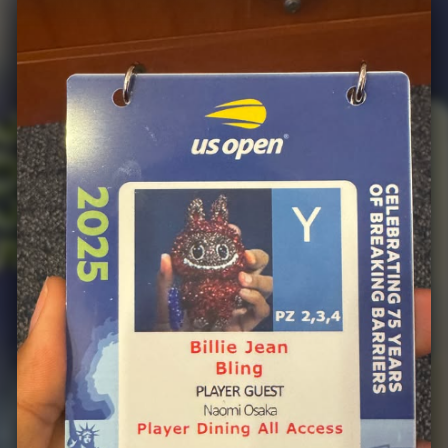
orată cu diamante roșii, cea deținută de Na
i-rachetă de tenis.
asemenea, Osaka i-a făcut păpușii sale o le
cială pentru US Open.
știentă de cât de virală devenise jucăria, N
elele de socializare: „Este atât de iconică, în
pria ei legitimație”