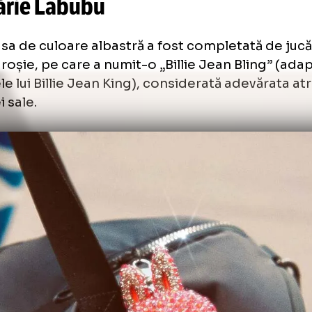
există comunicare între noi de 1
omi Osaka a apărut pe terenul 
jucărie Labubu
nta sa de culoare albastră a fost completat
ubu roșie, pe care a numit-o „Billie Jean Bl
numele lui Billie Jean King), considerată adev
riției sale.