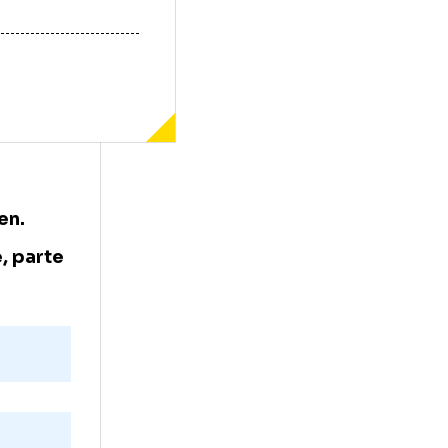
umăr unu
 la US Open.
lucitoare, parte
te