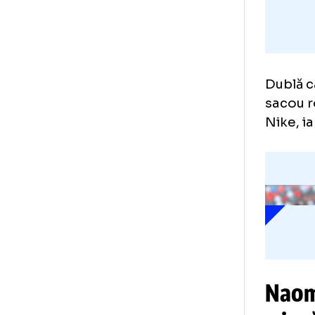
Dub
sac
Nik