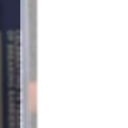
omi include și o
gitimație
aomi a scris pe
cât a primit