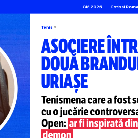
CM 2026
Tenis
ASOCIERE 
DOUĂ BRA
URIAȘE
Tenismena care a 
cu o jucărie cont
Open:
ar fi inspi