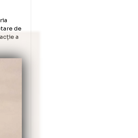
7 ani”
de tenis cu
ă de jucăria
ing” (adaptare de
ărata atracție a