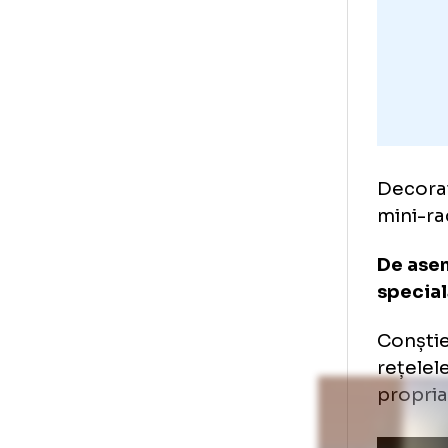
Ju
sp
co