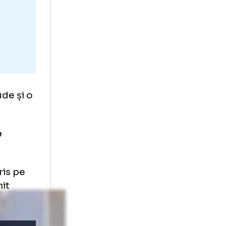
e lux A-Morir
entru 495 $
,