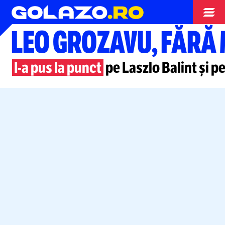
Superliga
LEO GROZAVU, FĂRĂ
I-a
pus la punct
pe Laszlo Balint și p