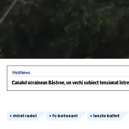
/
Unmute
Canalul ucrainean Bâstroe, un vechi subiect tensionat între
mirel radoi
fc botosani
laszlo balint