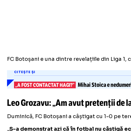
FC Botoșani e una dintre revelațiile din Liga 1, 
CITEȘTE ȘI
Mihai Stoica e nedumer
„A FOST CONTACTAT HAGI?”
Leo Grozavu: „Am avut pretenții de la
Duminică, FC Botoșani a câștigat cu 1-0 pe teren
„
S-a demonstrat azi că în fotbal nu câștigă e