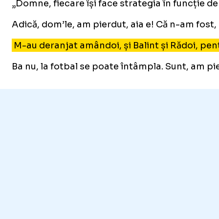
„Domne, fiecare își face strategia în funcție de
Adică, dom’le, am pierdut, aia e! Că n-am fost, 
M-au deranjat amândoi, și Balint și Rădoi, pentr
Ba nu, la fotbal se poate întâmpla. Sunt, am pi