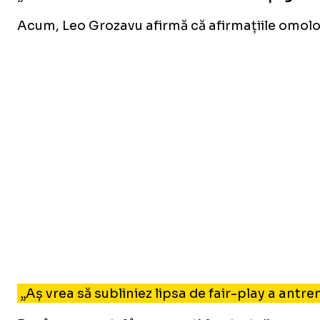
Acum, Leo Grozavu afirmă că afirmațiile omologu
„Aș vrea să subliniez lipsa de fair-play a antre