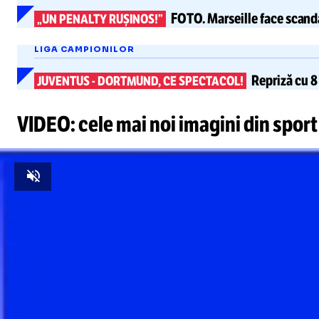
FOTO.
Marseille
face scand
„UN PENALTY RUȘINOS!”
LIGA CAMPIONILOR
Repriză cu
8
JUVENTUS
-
DORTMUND, CE SPECTACOL!
VIDEO: cele mai noi imagini din sport
Unmute