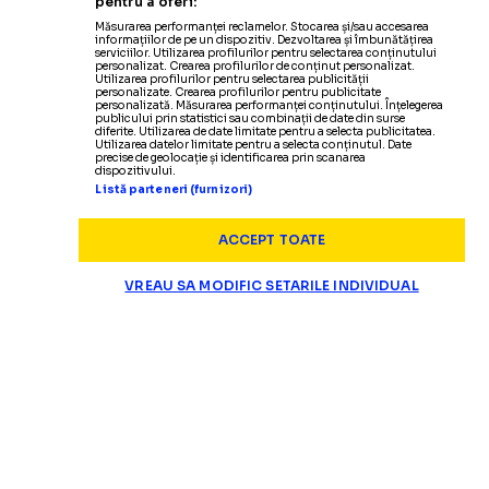
pentru a oferi:
Măsurarea performanței reclamelor. Stocarea și/sau accesarea
informațiilor de pe un dispozitiv. Dezvoltarea și îmbunătățirea
serviciilor. Utilizarea profilurilor pentru selectarea conținutului
personalizat. Crearea profilurilor de conținut personalizat.
Utilizarea profilurilor pentru selectarea publicității
personalizate. Crearea profilurilor pentru publicitate
personalizată. Măsurarea performanței conținutului. Înțelegerea
publicului prin statistici sau combinații de date din surse
diferite. Utilizarea de date limitate pentru a selecta publicitatea.
Utilizarea datelor limitate pentru a selecta conținutul. Date
precise de geolocație și identificarea prin scanarea
dispozitivului.
Listă parteneri (furnizori)
ACCEPT TOATE
VREAU SA MODIFIC SETARILE INDIVIDUAL