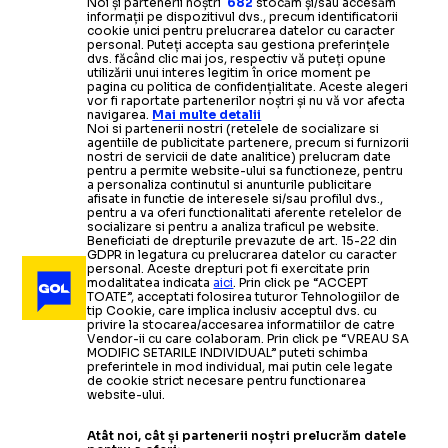
Noi și partenerii noștri
682
stocăm și/sau accesăm
informații pe dispozitivul dvs., precum identificatorii
cookie unici pentru prelucrarea datelor cu caracter
personal. Puteți accepta sau gestiona preferințele
dvs. făcând clic mai jos, respectiv vă puteți opune
utilizării unui interes legitim în orice moment pe
pagina cu politica de confidențialitate. Aceste alegeri
vor fi raportate partenerilor noștri și nu vă vor afecta
navigarea.
Mai multe detalii
Noi si partenerii nostri (retelele de socializare si
agentiile de publicitate partenere, precum si furnizorii
nostri de servicii de date analitice) prelucram date
pentru a permite website-ului sa functioneze, pentru
a personaliza continutul si anunturile publicitare
afisate in functie de interesele si/sau profilul dvs.,
pentru a va oferi functionalitati aferente retelelor de
socializare si pentru a analiza traficul pe website.
Beneficiati de drepturile prevazute de art. 15-22 din
GDPR in legatura cu prelucrarea datelor cu caracter
personal. Aceste drepturi pot fi exercitate prin
modalitatea indicata
aici
. Prin click pe “ACCEPT
TOATE”, acceptati folosirea tuturor Tehnologiilor de
tip Cookie, care implica inclusiv acceptul dvs. cu
privire la stocarea/accesarea informatiilor de catre
Vendor-ii cu care colaboram. Prin click pe “VREAU SA
MODIFIC SETARILE INDIVIDUAL” puteti schimba
preferintele in mod individual, mai putin cele legate
de cookie strict necesare pentru functionarea
website-ului.
Atât noi, cât și partenerii noștri prelucrăm datele